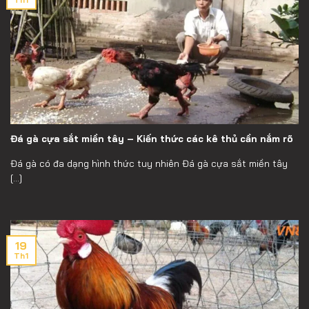
Đá gà cựa sắt miền tây – Kiến thức các kê thủ cần nắm rõ
Đá gà có đa dạng hình thức tuy nhiên Đá gà cựa sắt miền tây
[...]
19
Th1