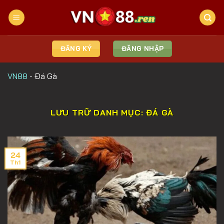
Bỏ
qua
nội
dung
ĐĂNG KÝ
ĐĂNG NHẬP
VN88
-
Đá Gà
LƯU TRỮ DANH MỤC:
ĐÁ GÀ
24
Th1