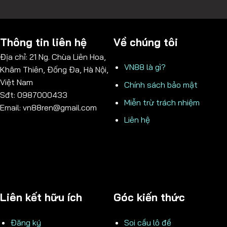
Thông tin liên hệ
Về chúng tôi
Địa chỉ: 21 Ng. Chùa Liên Hoa,
VN88 là gì?
Khâm Thiên, Đống Đa, Hà Nội,
Việt Nam
Chính sách bảo mật
Sđt: 0987000433
Miễn trừ trách nhiệm
Email:
vn88ren@gmail.com
Liên hệ
Liên kết hữu ích
Góc kiến thức
Đăng ký
Soi cầu lô đề