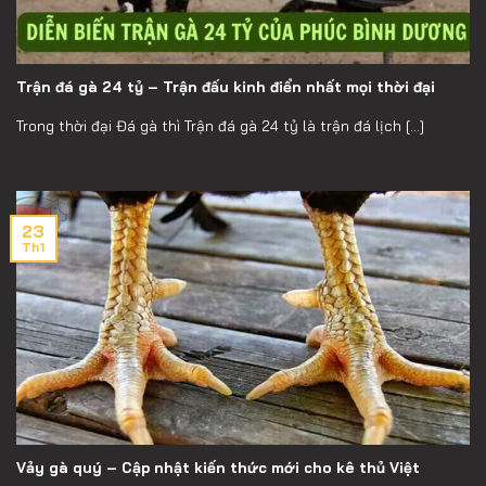
Trận đá gà 24 tỷ – Trận đấu kinh điển nhất mọi thời đại
Trong thời đại Đá gà thì Trận đá gà 24 tỷ là trận đá lịch [...]
23
Th1
Vảy gà quý – Cập nhật kiến thức mới cho kê thủ Việt