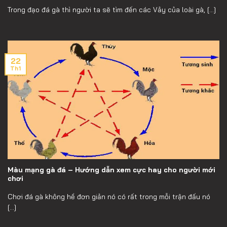
Trong đạo đá gà thì người ta sẽ tìm đến các Vảy của loài gà, [...]
22
Th1
Màu mạng gà đá – Hướng dẫn xem cực hay cho người mới
chơi
Chơi đá gà không hề đơn giản nó có rất trong mỗi trận đấu nó
[...]