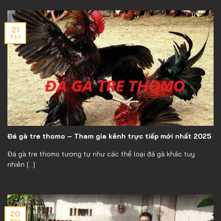
21
Th1
Đá gà tre thomo – Tham gia kênh trực tiếp mới nhất 2025
Đá gà tre thomo tương tự như các thể loại đá gà khác tuy
nhiên [...]
20
Th1