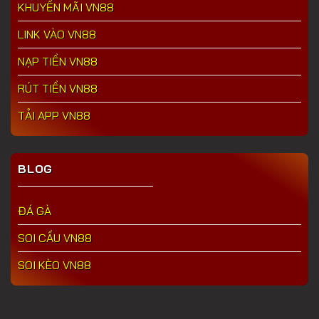
KHUYẾN MÃI VN88
LINK VÀO VN88
NẠP TIỀN VN88
RÚT TIỀN VN88
TẢI APP VN88
BLOG
ĐÁ GÀ
SOI CẦU VN88
SOI KÈO VN88