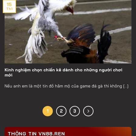
15
Th1
Kinh nghiệm chọn chiến kê dành cho những người chơi
mới
Nếu anh em là một tín đồ hâm mộ của game đá gà thì không [...]
1
2
3
THÔNG TIN VN88.REN