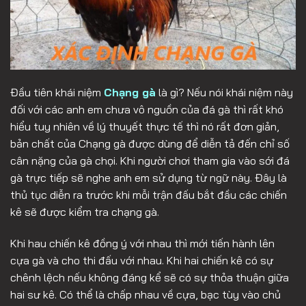
Đầu tiên khái niệm
Chạng gà
là gì? Nếu nói khái niệm này
đối với các anh em chưa vô nguồn của đá gà thì rất khó
hiểu tuy nhiên về lý thuyết thực tế thì nó rất đơn giản,
bản chất của Chạng gà được dùng để diễn tả đến chỉ số
cân nặng của gà chọi. Khi người chơi tham gia vào sới đá
gà trực tiếp sẽ nghe anh em sử dụng từ ngữ này. Đây là
thủ tục diễn ra trước khi mỗi trận đấu bắt đầu các chiến
kê sẽ được kiểm tra chạng gà.
Khi hau chiến kê đồng ý với nhau thì mới tiến hành lên
cựa gà và cho thi đấu với nhau. Khi hai chiến kê có sự
chênh lệch nếu không đáng kể sẽ có sự thỏa thuận giữa
hai sư kê. Có thể là chấp nhau về cựa, bạc tùy vào chủ