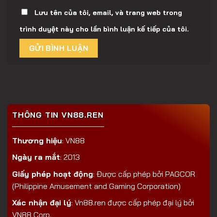
Lưu tên của tôi, email, và trang web trong
trình duyệt này cho lần bình luận kế tiếp của tôi.
THÔNG TIN VN88.REN
Thương hiệu
: VN88
Ngày ra mắt
: 2013
Giấy phép hoạt động
: Được cấp phép bởi PAGCOR
(Philippine Amusement and Gaming Corporation)
Xác nhận đại lý
: Vn88.ren được cấp phép đại lý bởi
VN88 Corp.