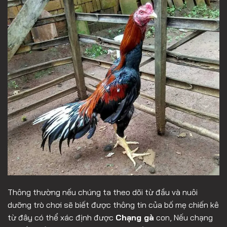
Thông thường nếu chúng ta theo dõi từ đầu và nuôi
dưỡng trò chơi sẽ biết được thông tin của bố mẹ chiến kê
từ đây có thể xác định được
Chạng gà
con, Nếu chạng