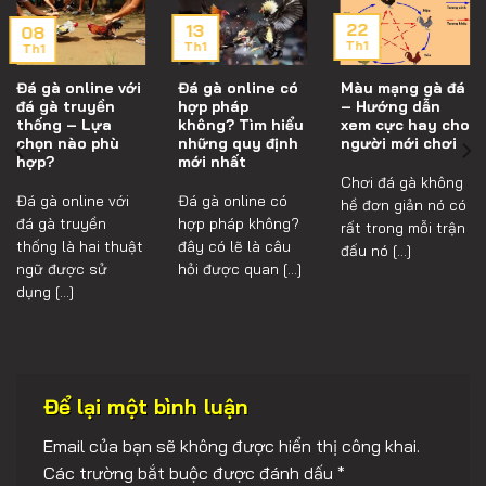
22
13
08
Th1
Th1
Th1
Đá gà online với
Đá gà online có
Màu mạng gà đá
đá gà truyền
hợp pháp
– Hướng dẫn
thống – Lựa
không? Tìm hiểu
xem cực hay cho
chọn nào phù
những quy định
người mới chơi
hợp?
mới nhất
Chơi đá gà không
Đá gà online với
Đá gà online có
hề đơn giản nó có
đá gà truyền
hợp pháp không?
rất trong mỗi trận
thống là hai thuật
đây có lẽ là câu
đấu nó [...]
ngữ được sử
hỏi được quan [...]
dụng [...]
Để lại một bình luận
Email của bạn sẽ không được hiển thị công khai.
Các trường bắt buộc được đánh dấu
*