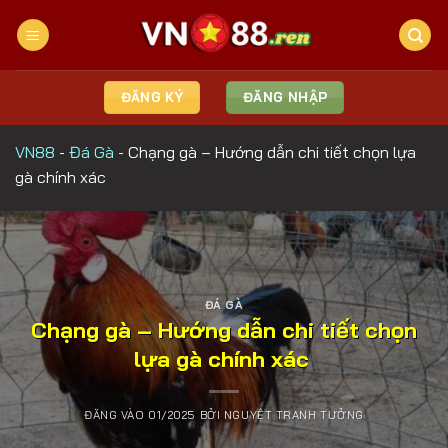
Bỏ
qua
nội
dung
ĐĂNG KÝ
ĐĂNG NHẬP
VN88
-
Đá Gà
-
Chạng gà – Hướng dẫn chi tiết chọn lựa
gà chính xác
ĐÁ GÀ
Chạng gà – Hướng dẫn chi tiết chọn
lựa gà chính xác
ĐĂNG VÀO
01/2025
BỞI
NGUYỆT TRANH TƯỞNG