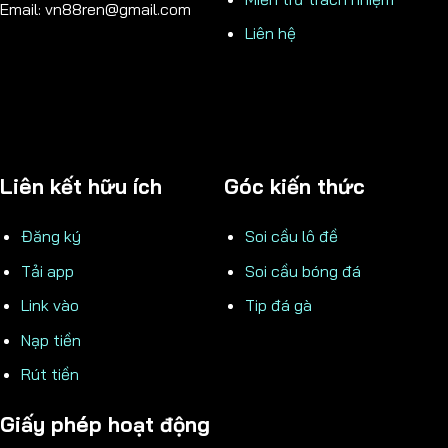
Email:
vn88ren@gmail.com
Liên hệ
Liên kết hữu ích
Góc kiến thức
Đăng ký
Soi cầu lô đề
Tải app
Soi cầu bóng đá
Link vào
Tip đá gà
Nạp tiền
Rút tiền
Giấy phép hoạt động