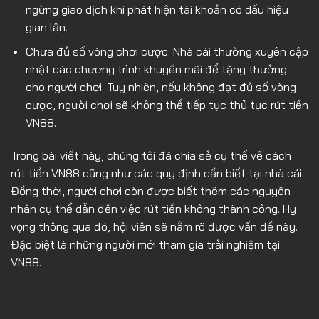
ngừng giao dịch khi phát hiện tài khoản có dấu hiệu
gian lận.
Chưa đủ số vòng chơi cược: Nhà cái thường xuyên cập
nhật các chương trình khuyến mãi để tặng thưởng
cho người chơi. Tuy nhiên, nếu không đạt đủ số vòng
cược, người chơi sẽ không thể tiếp tục thủ tục rút tiền
VN88.
Trong bài viết này, chúng tôi đã chia sẻ cụ thể về cách
rút tiền VN88 cũng như các quy định cần biết tại nhà cái.
Đồng thời, người chơi còn được biết thêm các nguyên
nhân cụ thể dẫn đến việc rút tiền không thành công. Hy
vọng thông qua đó, hội viên sẽ nắm rõ được vấn đề này.
Đặc biệt là những người mới tham gia trải nghiệm tại
VN88.