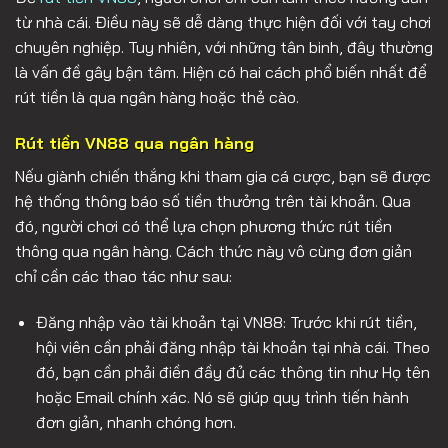
từ nhà cái. Điều này sẽ dễ dàng thực hiện đối với tay chơi
chuyên nghiệp. Tuy nhiên, với những tân binh, đây thường
là vấn đề gây bận tâm. Hiện có hai cách phổ biến nhất để
rút tiền là qua ngân hàng hoặc thẻ cào.
Rút tiền VN88 qua ngân hàng
Nếu giành chiến thắng khi tham gia cá cược, bạn sẽ được
hệ thống thông báo số tiền thưởng trên tài khoản. Qua
đó, người chơi có thể lựa chọn phương thức rút tiền
thông qua ngân hàng. Cách thức này vô cùng đơn giản
chỉ cần các thao tác như sau:
Đăng nhập vào tài khoản tại VN88: Trước khi rút tiền,
hội viên cần phải đăng nhập tài khoản tại nhà cái. Theo
đó, bạn cần phải điền đầy đủ các thông tin như Họ tên
hoặc Email chính xác. Nó sẽ giúp quy trình tiến hành
đơn giản, nhanh chóng hơn.