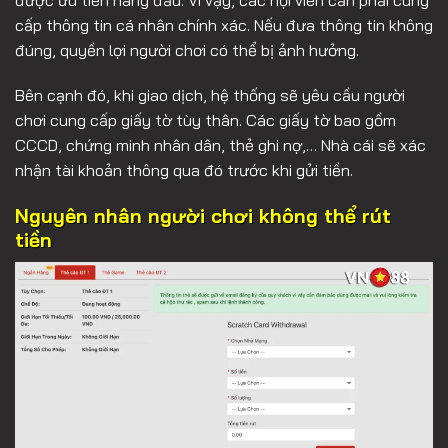
cấp thông tin cá nhân chính xác. Nếu đưa thông tin không
đúng, quyền lợi người chơi có thể bị ảnh hưởng.
Bên cạnh đó, khi giao dịch, hệ thống sẽ yêu cầu người
chơi cung cấp giấy tờ tùy thân. Các giấy tờ bao gồm
CCCD, chứng minh nhân dân, thẻ ghi nợ,… Nhà cái sẽ xác
nhận tài khoản thông qua đó trước khi gửi tiền.
Nguyên nhân người chơi không thể rút
tiền