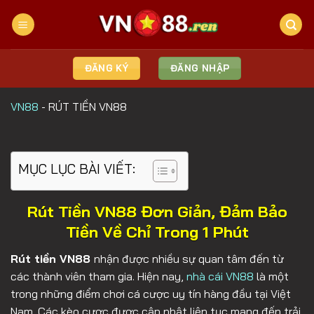
Bỏ
qua
nội
dung
ĐĂNG KÝ
ĐĂNG NHẬP
VN88
-
RÚT TIỀN VN88
MỤC LỤC BÀI VIẾT:
Rút Tiền VN88 Đơn Giản, Đảm Bảo
Tiền Về Chỉ Trong 1 Phút
Rút tiền VN88
nhận được nhiều sự quan tâm đến từ
các thành viên tham gia. Hiện nay,
nhà cái VN88
là một
trong những điểm chơi cá cược uy tín hàng đầu tại Việt
Nam. Các kèo cược được cập nhật liên tục mang đến trải