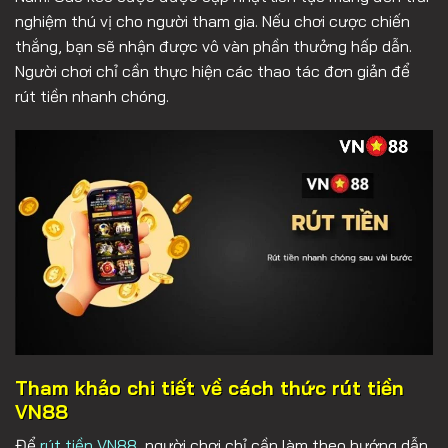
nghiệm thú vị cho người tham gia. Nếu chơi cược chiến
thắng, bạn sẽ nhận được vô vàn phần thưởng hấp dẫn.
Người chơi chỉ cần thực hiện các thao tác đơn giản để
rút tiền nhanh chóng.
Tham khảo chi tiết về cách thức rút tiền
VN88
Để
rút tiền VN88
, người chơi chỉ cần làm theo hướng dẫn