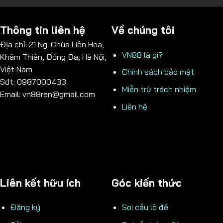
Thông tin liên hệ
Về chúng tôi
Địa chỉ: 21 Ng. Chùa Liên Hoa,
VN88 là gì?
Khâm Thiên, Đống Đa, Hà Nội,
Việt Nam
Chính sách bảo mật
Sđt: 0987000433
Miễn trừ trách nhiệm
Email:
vn88ren@gmail.com
Liên hệ
Liên kết hữu ích
Góc kiến thức
Đăng ký
Soi cầu lô đề