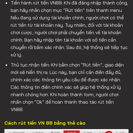
Tiến hành rút tiền VN88: Khi đã đăng nhập thành công,
bạn hãy nhấn chọn mục “Rút tiền” trên thanh menu.
Nếu đang sử dụng tài khoản chính, người chơi có thể
rút tiền từ tài khoản này. Tuy nhiên, đối với tài khoản
chơi cược, người chơi phải chuyển tiền về tài khoản
chính. Bạn hãy nhập tên tài khoản với số tiền cần
chuyển rồi bấm xác nhận. Sau đó, hệ thống sẽ tiếp tục
xử lý.
Thủ tục nhận tiền: Khi bấm chọn “Rút tiền”, giao diện
mới sẽ hiển thị ra. Lúc này, bạn chỉ cần điền đầy đủ,
chính xác các thông tin yêu cầu để được xác nhận.
Các thông tin điền chính xác sẽ giúp hệ thống xử lý
nhanh chóng hơn. Khi hoàn thành form, người chơi
nhấn chọn “Ok” để hoàn thành thao tác rút tiền
VN88.
Cách rút tiền VN 88 bằng thẻ cào