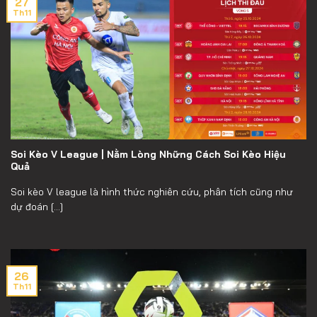
27
Th11
Soi Kèo V League | Nằm Lòng Những Cách Soi Kèo Hiệu
Quả
Soi kèo V league là hình thức nghiên cứu, phân tích cũng như
dự đoán [...]
26
Th11