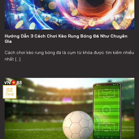
Hướng Dẫn 3 Cách Chơi Kèo Rung Bóng Đá Như Chuyên
Gia
Cách chơi kèo rung bóng đá là cụm từ khóa được tìm kiếm nhiều
nhất [...]
02
Th12