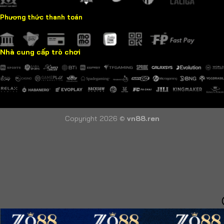
Phương thức thanh toán
Nhà cung cấp trò chơi
Copyright 2026 ©
vn88.ren