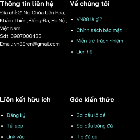
Thông tin liên hệ
Về chúng tôi
Địa chỉ: 21 Ng. Chùa Liên Hoa,
VN88 là gì?
Khâm Thiên, Đống Đa, Hà Nội,
Việt Nam
Chính sách bảo mật
Sđt: 0987000433
Miễn trừ trách nhiệm
Email:
vn88ren@gmail.com
Liên hệ
Liên kết hữu ích
Góc kiến thức
Đăng ký
Soi cầu lô đề
Tải app
Soi cầu bóng đá
Link vào
Tip đá gà