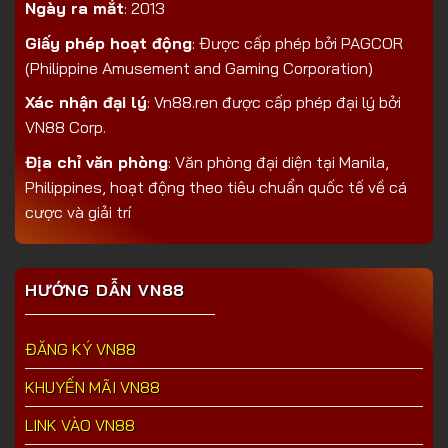
Ngày ra mắt
: 2013
Giấy phép hoạt động
: Được cấp phép bởi PAGCOR
(Philippine Amusement and Gaming Corporation)
Xác nhận đại lý
: Vn88.ren được cấp phép đại lý bởi
VN88 Corp.
Địa chỉ văn phòng
: Văn phòng đại diện tại Manila,
Philippines, hoạt động theo tiêu chuẩn quốc tế về cá
cược và giải trí
HƯỚNG DẪN VN88
ĐĂNG KÝ VN88
KHUYẾN MÃI VN88
LINK VÀO VN88