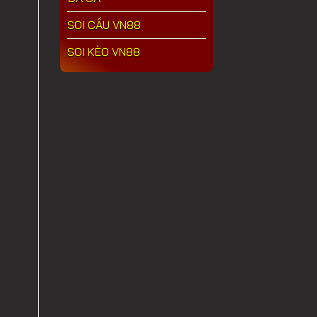
SOI CẦU VN88
SOI KÈO VN88