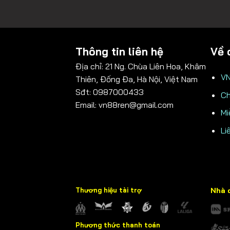
Thông tin liên hệ
Về 
Địa chỉ: 21 Ng. Chùa Liên Hoa, Khâm
VN
Thiên, Đống Đa, Hà Nội, Việt Nam
Sđt: 0987000433
Ch
Email:
vn88ren@gmail.com
Mi
Li
Thương hiệu tài trợ
Nhà c
Phương thức thanh toán