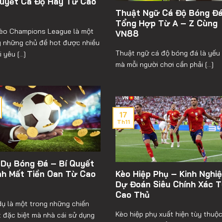
Quyết Cá Độ Hay Từ Cao
Thuật Ngữ Cá Độ Bóng Đ
Tổng Hợp Từ A – Z Cùng
kèo Champions League là một
VN88
g những chủ đề hot được nhiều
Thuật ngữ cá độ bóng đá là yếu
 yêu [...]
mà mỗi người chơi cần phải [...]
17
Th11
 Dụ Bóng Đá – Bí Quyết
nh Mất Tiền Oan Từ Cao
Kèo Hiệp Phụ – Kinh Nghi
Dự Đoán Siêu Chính Xác 
Cao Thủ
dụ là một trong những chiến
Kèo hiệp phụ xuất hiện tùy thuộ
t đặc biệt mà nhà cái sử dụng