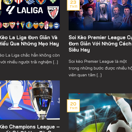
23
Th11
Kèo La Liga Đơn Giản Và
Soi Kèo Premier League C
Hiểu Qua Những Mẹo Hay
Đơn Giản Với Những Cách
Siêu Hay
kèo La Liga chắc hẳn không còn
Soi kèo Premier League là một
 với nhiều người trải nghiệm [...]
trong những bước được nhiều hộ
viên quan tâm [...]
20
Th11
 Kèo Champions League –