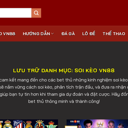
O VN88
HƯỚNG DẪN
ĐÁ GÀ
LÔ ĐỀ
THỂ THAO
LƯU TRỮ DANH MỤC:
SOI KÈO VN88
 cam kết mang đến cho các bet thủ những kinh nghiệm soi kèo 
sẽ nắm vững cách soi kèo, phân tích trận đấu, và đưa ra nhận 
, giúp bạn tự tin hơn khi tham gia dự đoán và đặt cược. Hãy đ
bet thủ thông minh và thành công!