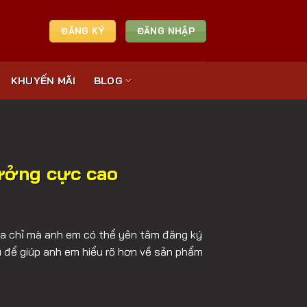
ĐĂNG KÝ
ĐĂNG NHẬP
KHUYẾN MÃI
BLOG
hưởng cực cao
địa chỉ mà anh em có thể yên tâm đăng ký
iệu để giúp anh em hiểu rõ hơn về sản phẩm