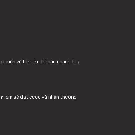
nào muốn về bờ sớm thì hãy nhanh tay
à anh em sẽ đặt cược và nhận thưởng