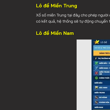
Lô đề Miền Trung
Xổ số miền Trung tại đây cho phép người 
có kết quả, hệ thống sẽ tự động chuyển t
Lô đề Miền Nam