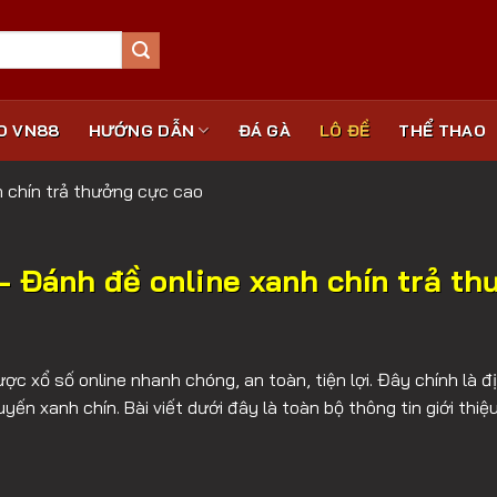
O VN88
HƯỚNG DẪN
ĐÁ GÀ
LÔ ĐỀ
THỂ THAO
 chín trả thưởng cực cao
 Đánh đề online xanh chín trả t
ợc xổ số online nhanh chóng, an toàn, tiện lợi. Đây chính là 
uyến xanh chín. Bài viết dưới đây là toàn bộ thông tin giới th