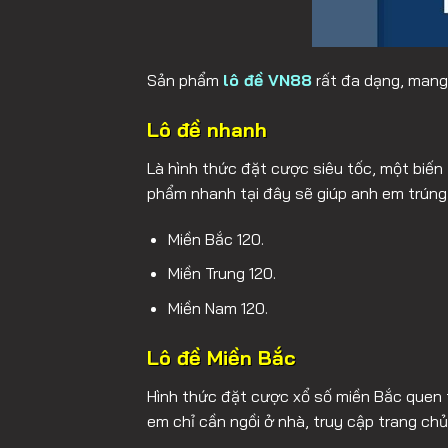
Sản phẩm
lô đề VN88
rất đa dạng, mang 
Lô đề nhanh
Là hình thức đặt cược siêu tốc, một biến
phẩm nhanh tại đây sẽ giúp anh em trúng 
Miền Bắc 120.
Miền Trung 120.
Miền Nam 120.
Lô đề Miền Bắc
Hình thức đặt cược xổ số miền Bắc quen t
em chỉ cần ngồi ở nhà, truy cập trang chủ