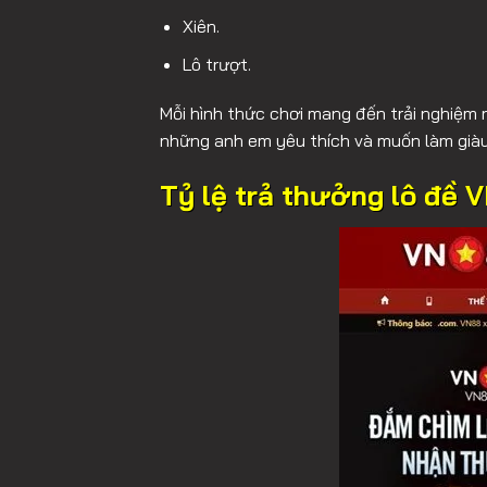
Xiên.
Lô trượt.
Mỗi hình thức chơi mang đến trải nghiệm 
những anh em yêu thích và muốn làm giàu
Tỷ lệ trả thưởng lô đề 