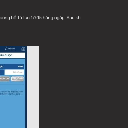
công bố từ lúc 17h15 hàng ngày. Sau khi