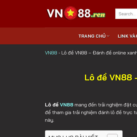
Bỏ
qua
nội
dung
TRANG CHỦ
LINK VÀ
VN88
-
Lô đề VN88 – Đánh đề online xanh
Lô đề VN88 –
Lô đề
VN88
mang đến trải nghiệm đặt cư
để tham gia trải nghiệm đánh lô đề trực t
này.