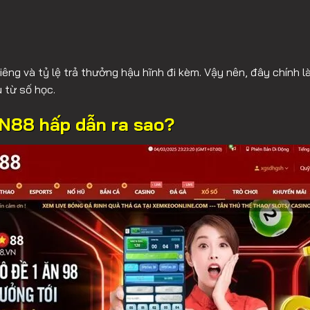
riêng và tỷ lệ trả thưởng hậu hĩnh đi kèm. Vậy nên, đây chính
 từ số học.
VN88 hấp dẫn ra sao?