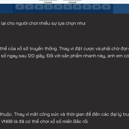
lại cho người chơi nhiều sự lựa chọn như:
 thể của xổ số truyền thống. Thay vì đặt cược và phải chờ đợ
số ngay sau 120 giây. Đối với sản phẩm nhanh này, anh em có
huộc. Thay vì mất công sức và thời gian để đến các đại lý t
 VN88 là đã có thể chơi xổ số miền Bắc rồi.