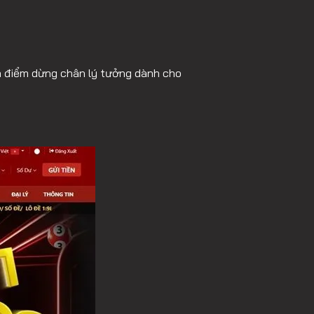
 là điểm dừng chân lý tưởng dành cho