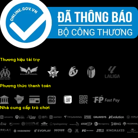
Thương hiệu tài trợ
Phương thức thanh toán
Nhà cung cấp trò chơi