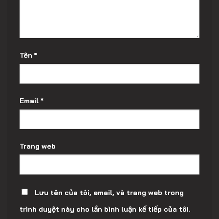
Tên
*
Email
*
Trang web
Lưu tên của tôi, email, và trang web trong
trình duyệt này cho lần bình luận kế tiếp của tôi.