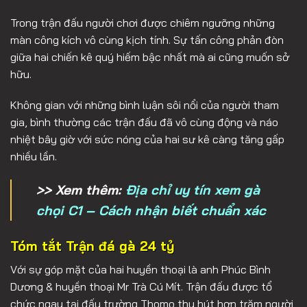
Trong trận đấu người chơi được chiêm ngưỡng những
màn công kích vô cùng kịch tính. Sự tấn công phản đòn
giữa hai chiến kê quý hiếm bậc nhất mà ai cũng muốn sở
hữu.
Không gian với những bình luận sôi nổi của người tham
gia, bình thường các trận đấu đã vô cùng động và náo
nhiệt bây giờ với sức nóng của hai sư kê càng tăng gấp
nhiều lần.
>> Xem thêm:
Địa chỉ uy tín xem gà
chọi C1 – Cách nhận biết chuẩn xác
Tóm tắt Trận đá gà 24 tỷ
Với sự góp mặt của hai huyền thoại là anh Phúc Bình
Dương & huyền thoại Mr Trà Cú Mít. Trận đấu được tổ
chức ngay tại đấu trường Thomo thu hút hơn trăm người