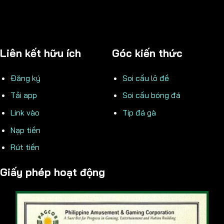
Liên kết hữu ích
Góc kiến thức
Đăng ký
Soi cầu lô đề
Tải app
Soi cầu bóng đá
Link vào
Tip đá gà
Nạp tiền
Rút tiền
Giấy phép hoạt động