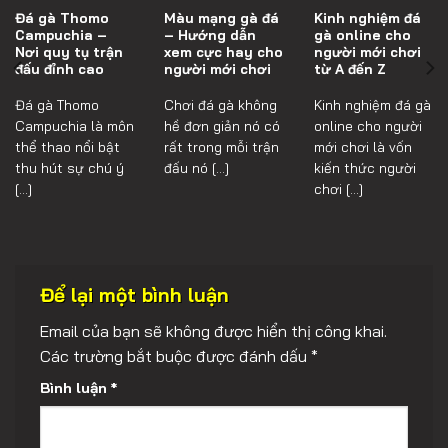
Đá gà Thomo
Màu mạng gà đá
Kinh nghiệm đá
Campuchia –
– Hướng dẫn
gà online cho
Nơi quy tụ trận
xem cực hay cho
người mới chơi
đấu đỉnh cao
người mới chơi
từ A đến Z
Đá gà Thomo
Chơi đá gà không
Kinh nghiệm đá gà
Campuchia là môn
hề đơn giản nó có
online cho người
thể thao nổi bật
rất trong mỗi trận
mới chơi là vốn
thu hút sự chú ý
đấu nó [...]
kiến thức người
[...]
chơi [...]
Để lại một bình luận
Email của bạn sẽ không được hiển thị công khai.
Các trường bắt buộc được đánh dấu
*
Bình luận
*