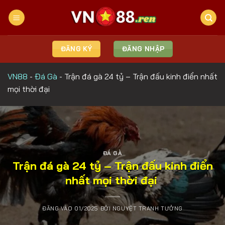
Bỏ
qua
nội
dung
ĐĂNG KÝ
ĐĂNG NHẬP
VN88
-
Đá Gà
-
Trận đá gà 24 tỷ – Trận đấu kinh điển nhất
mọi thời đại
ĐÁ GÀ
Trận đá gà 24 tỷ – Trận đấu kinh điển
nhất mọi thời đại
ĐĂNG VÀO
01/2025
BỞI
NGUYỆT TRANH TƯỞNG