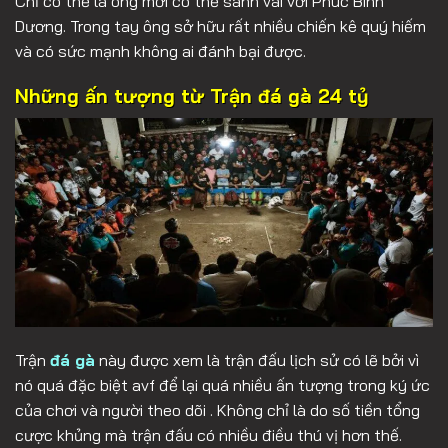
Chỉ có thể là ông mới có thể sánh vai với Phúc Bình
Dương. Trong tay ông sở hữu rất nhiều chiến kê quý hiếm
và có sức mạnh không ai đánh bại được.
Những ấn tượng từ Trận đá gà 24 tỷ
Trận
đá gà
này được xem là trận đấu lịch sử có lẽ bởi vì
nó quá đặc biệt avf để lại quá nhiều ấn tượng trong ký ức
của chơi và người theo dõi . Không chỉ là do số tiền tổng
cược khủng mà trận đấu có nhiều điều thú vị hơn thế.