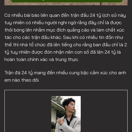
Có nhiều bài báo liên quan đến trận đấu 24 tỷ lịch sử này
tuy nhiên có nhiều người nghi ngờ rằng đây chỉ là được
thôi bóng lên nhằm mục đích quảng cáo và làm chất xúc
tác cho các trận đấu khác. Sau khi có nhiều tin đồn như
thế thì nhà tổ chức đã lên tiếng cho rằng ban đầu chỉ là 2
tỷ tuy nhiên được đón nhận nên con số đã lên 24 tỷ là
hoàn toàn chính xác và trung thực.
Trận đá 24 tỷ mang đến nhiều cung bậc cảm xúc cho anh
em nào theo dõi.