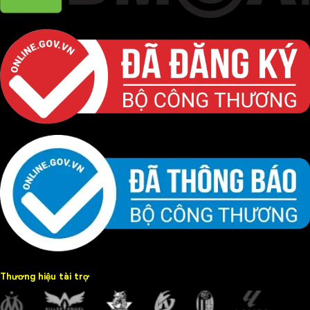
Thương hiệu tài trợ