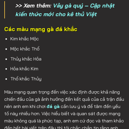
>> Xem thêm:
Vảy gà quý – Cập nhật
kiến thức mới cho kê thủ Việt
Các màu mạng gà đá khắc
Kim khắc Mộc
Mộc khắc Thổ
Thủy khắc Hỏa
Hỏa khắc Kim
Thổ khắc Thủy
Màu mạng quan trọng đến việc xác định được khả năng
chiến đấu của gà ảnh hưởng đến kết quả của cả trận đấu
nên anh em khi chơi
đá gà
cần lưu ý và để tâm đến yếu
tố này nhiều hơn. Việc hiểu biết và quan sát được mạng
màu không quá là phức tạp, anh em cứ đọc và tham khảo
đến hết bài viết trên đây thì tôi chắc chắn tin rằng anh