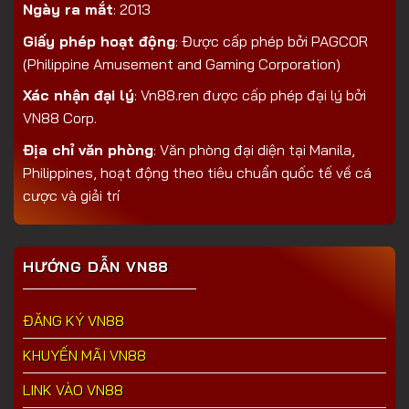
Ngày ra mắt
: 2013
Giấy phép hoạt động
: Được cấp phép bởi PAGCOR
(Philippine Amusement and Gaming Corporation)
Xác nhận đại lý
: Vn88.ren được cấp phép đại lý bởi
VN88 Corp.
Địa chỉ văn phòng
: Văn phòng đại diện tại Manila,
Philippines, hoạt động theo tiêu chuẩn quốc tế về cá
cược và giải trí
HƯỚNG DẪN VN88
ĐĂNG KÝ VN88
KHUYẾN MÃI VN88
LINK VÀO VN88