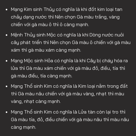
Mạng Kim sinh Thủy có nghĩa là khi đốt kim loại tan
chảy dạng nước thì Nên chọn Gà màu trắng, vàng
chiến với gà màu ô thì ô càng mạnh.
Mệnh Thủy sinh Mộc có nghĩa là khi Dòng nước nuôi
cây phát triển thì Nên chọn Gà màu ô chiến với gà màu
xám thì gà màu xám càng mạnh.
Mạng Mộc sinh Hỏa có nghĩa là khi Cây bị cháy hóa ra
lửa thì Gà màu xám chiến với gà màu đỏ, điều, tía thì
gà màu điều, tía càng mạnh.
Mạng Thổ sinh Kim có nghĩa là Kim loại nằm trong đất
thì Gà màu nâu chiến với gà màu vàng, nhạt thì màu
vàng, nhạt càng mạnh.
Mạng Thổ sinh Kim có nghĩa là Lửa tàn còn lại tro thì
Gà màu tía, đỏ, điều chiến với gà màu nâu thì màu nâu
càng mạnh.