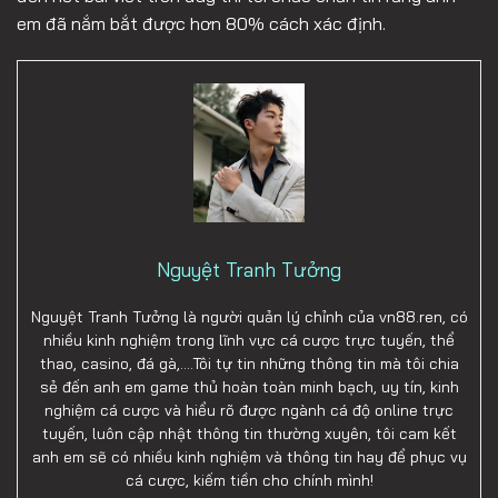
em đã nắm bắt được hơn 80% cách xác định.
Nguyệt Tranh Tưởng
Nguyệt Tranh Tưởng là người quản lý chỉnh của vn88.ren, có
nhiều kinh nghiệm trong lĩnh vực cá cược trực tuyến, thể
thao, casino, đá gà,….Tôi tự tin những thông tin mà tôi chia
sẻ đến anh em game thủ hoàn toàn minh bạch, uy tín, kinh
nghiệm cá cược và hiểu rõ được ngành cá độ online trực
tuyến, luôn cập nhật thông tin thường xuyên, tôi cam kết
anh em sẽ có nhiều kinh nghiệm và thông tin hay để phục vụ
cá cược, kiếm tiền cho chính mình!