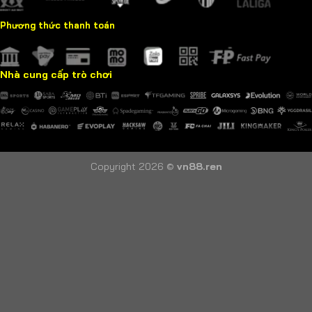
Phương thức thanh toán
Nhà cung cấp trò chơi
Copyright 2026 ©
vn88.ren