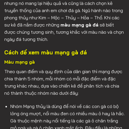
nhưng nó mang lại hiệu quả và cũng là cách chọn kê
truyền thống của anh em chơi đá gà. Ngũ hành nào trong
phong thủy như Kim – Mộc – Thủy – Hỏa – Thổ. Khi các
sư kê đã nắm được những
màu mạng gà đá
sẽ biết
được chúng tương sinh, tương khắc với màu nào và chọn
ngày đá tương thích.
Cách để xem màu mạng gà đá
Màu mạng gà
Theo quan điểm và quy định của dân gian thì mạng được
chia thành 5 nhóm, mỗi nhóm có mỗi đặc điểm và đặc
trưng khác nhau, dựa vào chiến kê để phân tích và chia
nó thành thuộc nhóm nào dưới đây:
Nhóm Mạng thủy là dùng để nói về các con gà có bộ
lông óng mượt, nổi màu đen có nhiều màu ô hay là hắc.
Gà thuộc mệnh này nổi tiếng là các gà ô chân trắng
mỏ ngà và gà ô chân xanh mắt ếch. Đây đều là những