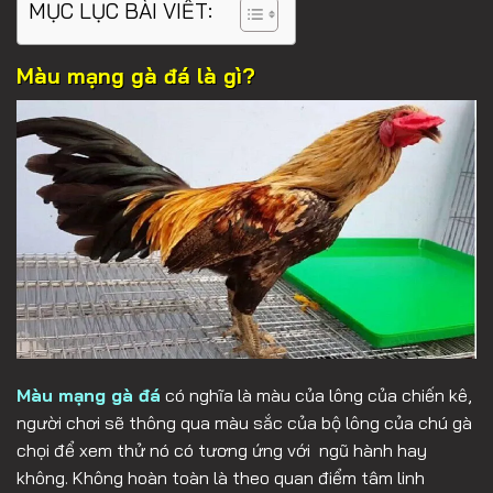
MỤC LỤC BÀI VIẾT:
Màu mạng gà đá là gì?
Màu mạng gà đá
có nghĩa là màu của lông của chiến kê,
người chơi sẽ thông qua màu sắc của bộ lông của chú gà
chọi để xem thử nó có tương ứng với ngũ hành hay
không. Không hoàn toàn là theo quan điểm tâm linh