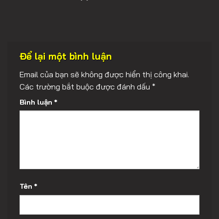
Để lại một bình luận
Email của bạn sẽ không được hiển thị công khai.
Các trường bắt buộc được đánh dấu
*
Bình luận
*
Tên
*