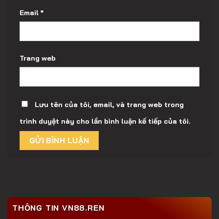
Email
*
Trang web
Lưu tên của tôi, email, và trang web trong
trình duyệt này cho lần bình luận kế tiếp của tôi.
THÔNG TIN VN88.REN