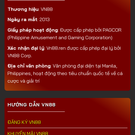
Thương hiệu
: VN88
Ngày ra mắt
: 2013
Giấy phép hoạt động
: Được cấp phép bởi PAGCOR
(Philippine Amusement and Gaming Corporation)
Xác nhận đại lý
: Vn88.ren được cấp phép đại lý bởi
VN88 Corp.
Địa chỉ văn phòng
: Văn phòng đại diện tại Manila,
Philippines, hoạt động theo tiêu chuẩn quốc tế về cá
cược và giải trí
HƯỚNG DẪN VN88
ĐĂNG KÝ VN88
KHUYẾN MÃI VN88