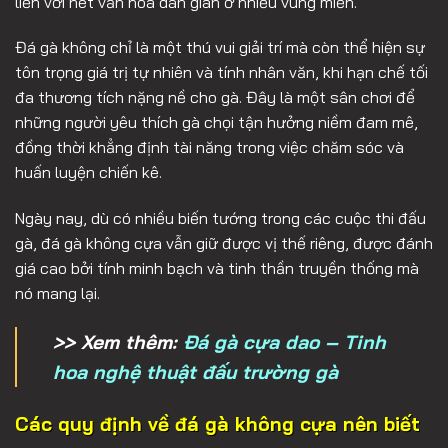
liền với nét văn hóa dân gian ở nhiều vùng miền.
Đá gà không chỉ là một thú vui giải trí mà còn thể hiện sự
tôn trọng giá trị tự nhiên và tính nhân văn, khi hạn chế tối
đa thương tích nặng nề cho gà. Đây là một sân chơi để
những người yêu thích gà chọi tận hưởng niềm đam mê,
đồng thời khẳng định tài năng trong việc chăm sóc và
huấn luyện chiến kê.
Ngày nay, dù có nhiều biến tướng trong các cuộc thi đấu
gà, đá gà không cựa vẫn giữ được vị thế riêng, được đánh
giá cao bởi tính minh bạch và tinh thần truyền thống mà
nó mang lại.
>> Xem thêm:
Đá gà cựa dao – Tinh
hoa nghệ thuật đấu trường gà
Các quy định về đá gà không cựa nên biết