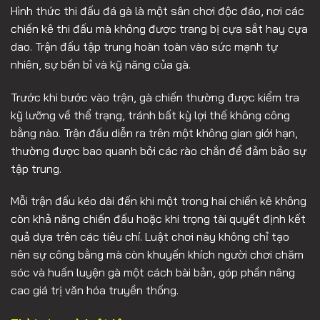
Hình thức thi đấu đá gà là một sân chơi độc đáo, nơi các
chiến kê thi đấu mà không được trang bị cựa sắt hay cựa
dao. Trận đấu tập trung hoàn toàn vào sức mạnh tự
nhiên, sự bền bỉ và kỹ năng của gà.
Trước khi bước vào trận, gà chiến thường được kiểm tra
kỹ lưỡng về thể trạng, tránh bất kỳ lợi thế không công
bằng nào. Trận đấu diễn ra trên một không gian giới hạn,
thường được bao quanh bởi các rào chắn để đảm bảo sự
tập trung.
Mỗi trận đấu kéo dài đến khi một trong hai chiến kê không
còn khả năng chiến đấu hoặc khi trọng tài quyết định kết
quả dựa trên các tiêu chí. Luật chơi này không chỉ tạo
nên sự công bằng mà còn khuyến khích người chơi chăm
sóc và huấn luyện gà một cách bài bản, góp phần nâng
cao giá trị văn hóa truyền thống.