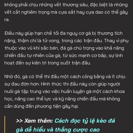
không phải chịu những vết thương sâu, đặc biệt là những
vết cắt nghiêm trọng mà cựa sắt hay cựa dao có thể gây
ra.
Điều này giúp hạn chế tối đa nguy cơ gà bị thương tích
nặng, thậm chí là tử vong, trong các trận đấu. Thay vì phụ
thuộc vào vũ khí sắc bén, đá gà chú trọng vào khả năng
chiến đấu tự nhiên của gà, từ sức mạnh cơ bắp, sự linh
hoạt đến sự kiên trì trong suốt trận đấu.
Nhờ đó, gà có thể thi đấu một cách công bằng và ít chịu
sự đau đớn hơn. Hình thức thi đấu này còn giúp người
nuôi gà tập trung vào việc huấn luyện gà một cách khoa
học, nâng cao thể lực và kỹ năng chiến đấu mà không
cần dùng đến phương tiện gây hại.
>> Xem thêm:
Cách đọc tỷ lệ kèo đá
gà dễ hiểu và thắng cược cao