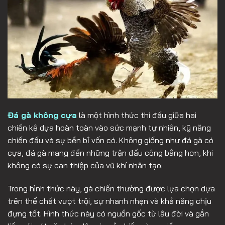
Đá gà không cựa
là một hình thức thi đấu giữa hai
chiến kê dựa hoàn toàn vào sức mạnh tự nhiên, kỹ năng
chiến đấu và sự bền bỉ vốn có. Không giống như đá gà có
cựa, đá gà mang đến những trận đấu công bằng hơn, khi
không có sự can thiệp của vũ khí nhân tạo.
Trong hình thức này, gà chiến thường được lựa chọn dựa
trên thể chất vượt trội, sự nhanh nhẹn và khả năng chịu
đựng tốt. Hình thức này có nguồn gốc từ lâu đời và gắn