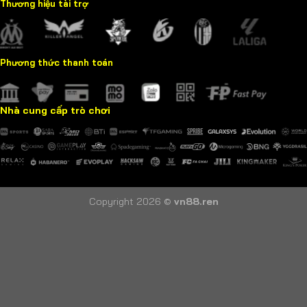
Thương hiệu tài trợ
Phương thức thanh toán
Nhà cung cấp trò chơi
Copyright 2026 ©
vn88.ren