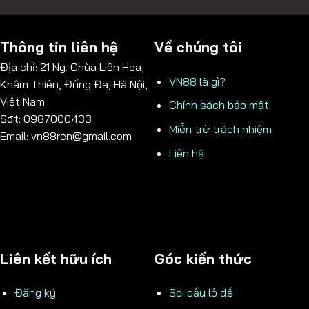
Thông tin liên hệ
Về chúng tôi
Địa chỉ: 21 Ng. Chùa Liên Hoa,
VN88 là gì?
Khâm Thiên, Đống Đa, Hà Nội,
Việt Nam
Chính sách bảo mật
Sđt: 0987000433
Miễn trừ trách nhiệm
Email:
vn88ren@gmail.com
Liên hệ
Liên kết hữu ích
Góc kiến thức
Đăng ký
Soi cầu lô đề