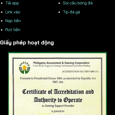
Tải app
Soi cầu bóng đá
Link vào
Tip đá gà
Nạp tiền
Rút tiền
Giấy phép hoạt động