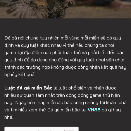
Đá gà nói chung tuy nhiên mỗi vùng mỗi miền sẽ có quy
định và quy luật khác nhau vì thế nếu chúng ta chơi
game tại địa điểm nào phải tuân thủ và phải biết đến các
quy định để áp dụng cho đúng với quy luật chơi sân chơi
tránh các trường hợp không được công nhận kết quả hay
bị hủy kết quả.
Luật đá gà miền Bắc
là luật phổ biến và nhận được
nhiều sự quan tâm nhất trên cộng đồng game thủ hiện
nay. Ngày hôm nay mồi các bác cùng chúng tôi khám phá
và tìm hiểu xem thử Đá gà miền bắc tại
VN88
có gì hay
nhé.