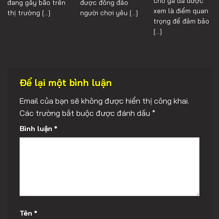
cho gà đá được
đang gây bão trên
được đông đảo
xem là điểm quan
thị trường [...]
người chơi yêu [...]
trọng để đảm bảo
[...]
Để lại một bình luận
Email của bạn sẽ không được hiển thị công khai.
Các trường bắt buộc được đánh dấu
*
Bình luận
*
Tên
*