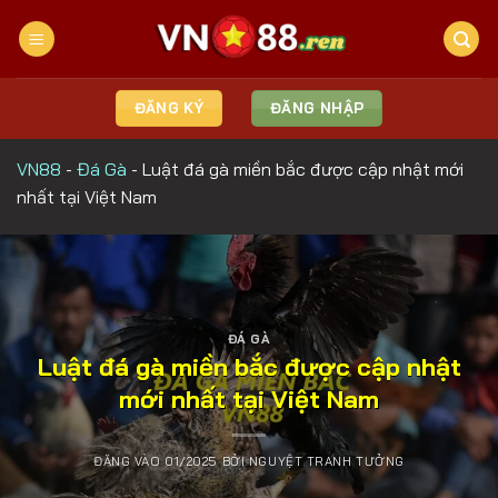
Bỏ
qua
nội
dung
ĐĂNG KÝ
ĐĂNG NHẬP
VN88
-
Đá Gà
-
Luật đá gà miền bắc được cập nhật mới
nhất tại Việt Nam
ĐÁ GÀ
Luật đá gà miền bắc được cập nhật
mới nhất tại Việt Nam
ĐĂNG VÀO
01/2025
BỞI
NGUYỆT TRANH TƯỞNG