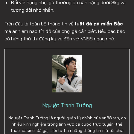
Đối với hạng nhẹ: gà thường có cân nặng dưới 3kg và
tương đối nhỏ nhắn.
Trên đây là toàn bộ thông tin về
luật đá gà miền Bắc
mà anh em nào tín đồ của chọi gà cần biết. Nếu các bác
có hứng thú thì đăng ký và đến với VN88 ngay nhé.
Nguyệt Tranh Tưởng
Nguyệt Tranh Tưởng là người quản lý chỉnh của vn88.ren, có
nhiều kinh nghiệm trong lĩnh vực cá cược trực tuyến, thể
thao, casino, đá gà,….Tôi tự tin những thông tin mà tôi chia