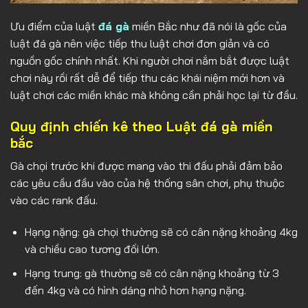
Ưu điểm của luật
đá gà
miền Bắc như đã nói là gốc của
luật đá gà nên việc tiếp thu luật chơi đơn giản và có
nguồn gốc chính nhất. Khi người chơi nắm bắt được luật
chơi này rồi rất dễ để tiếp thu các khái niệm mới hơn và
luật chơi các miền khác mà không cần phải học lại từ đầu.
Quy định chiến kê theo Luật đá gà miền
bắc
Gà chọi trước khi được mang vào thi đấu phải đảm bảo
các yêu cầu đầu vào của hệ thống sân chơi, phụ thuộc
vào các rank đấu.
Hạng nặng: gà chọi thường sẽ có cân nặng khoảng 4kg
và chiều cao tương đối lớn.
Hạng trung: gà thường sẽ có cân nặng khoảng từ 3
đến 4kg và có hình dáng nhỏ hơn hạng nặng.