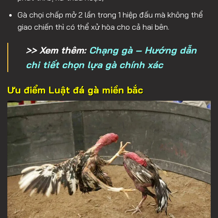
Gà chọi chấp mở 2 lần trong 1 hiệp đấu mà không thể
giao chiến thì có thể xử hòa cho cả hai bên.
>> Xem thêm:
Chạng gà – Hướng dẫn
chi tiết chọn lựa gà chính xác
Ưu điểm Luật đá gà miền bắc