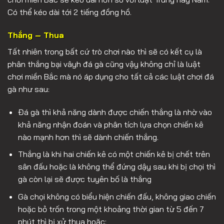
Có thể kéo dài tới 2 tiếng đồng hồ.
Thắng – Thua
Tất nhiên trong bất cứ trò chơi nào thì sẽ có kết cụ là
phân thắng bại vâyh đá gà cũng vậy không chỉ là luật
chơi miền Bắc mà nó áp dụng cho tất cả các luật chơi đá
gà như sau:
Đá gà thì khả năng dành được chiến thắng là nhờ vào
khả năng nhận đoán và phân tích lựa chọn chiến kê
nào mạnh hơn thì sẽ dành chiến thắng.
Thắng là khi hai chiến kê có một chiến kê bị chết trên
sân đấu hoặc là không thể đứng dậy sau khi bị chọi thì
gà còn lại sẽ được tuyên bố là thắng
Gà chọi không có biểu hiện chiến đấu, không giao chiến
hoặc bỏ trốn trong một khoảng thời gian từ 5 đến 7
phút thì bị xử thua hoặc;