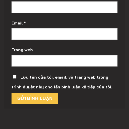
Email
*
Trang web
Lưu tên của tôi, email, và trang web trong
trình duyệt này cho lần bình luận kế tiếp của tôi.