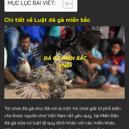
MỤC LỤC BÀI VIẾT:
Chi tiết về Luật đá gà miền bắc
Trò chơi đá gà như đã nói là một trò chơi giải trí phổ biến
vfa được người chơi Việt Nam rất yêu quý, tại Miền Bắc
đá gà sữa có luật lệ quy định khác với các miền khác.