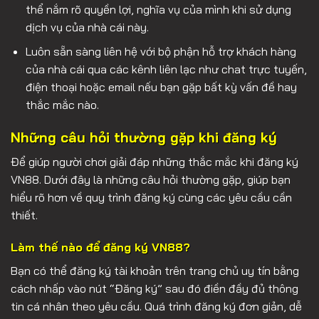
thể nắm rõ quyền lợi, nghĩa vụ của mình khi sử dụng
dịch vụ của nhà cái này.
Luôn sẵn sàng liên hệ với bộ phận hỗ trợ khách hàng
của nhà cái qua các kênh liên lạc như chat trực tuyến,
điện thoại hoặc email nếu bạn gặp bất kỳ vấn đề hay
thắc mắc nào.
Những câu hỏi thường gặp khi đăng ký
Để giúp người chơi giải đáp những thắc mắc khi đăng ký
VN88. Dưới đây là những câu hỏi thường gặp, giúp bạn
hiểu rõ hơn về quy trình đăng ký cùng các yêu cầu cần
thiết.
Làm thế nào để đăng ký VN88?
Bạn có thể đăng ký tài khoản trên trang chủ uy tín bằng
cách nhấp vào nút “Đăng ký” sau đó điền đầy đủ thông
tin cá nhân theo yêu cầu. Quá trình đăng ký đơn giản, dễ