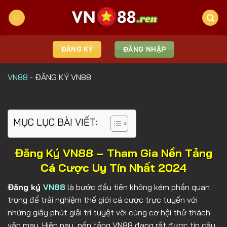
Bỏ
qua
nội
dung
ĐĂNG KÝ
ĐĂNG NHẬP
VN88
-
ĐĂNG KÝ VN88
MỤC LỤC BÀI VIẾT:
Đăng Ký VN88 – Tham Gia Nền Tảng
Cá Cược Uy Tín Nhất 2024
Đăng ký
VN88
là bước đầu tiên không kém phần quan
trọng để trải nghiệm thế giới cá cược trực tuyến với
những giây phút giải trí tuyệt vời cùng cơ hội thử thách
vận may. Hiện nay, nền tảng VN88 đang rất được tin cậy