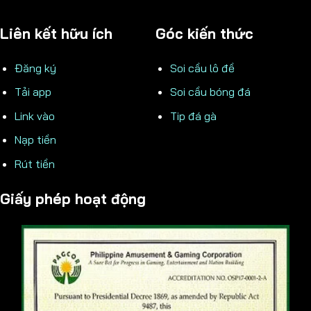
Liên kết hữu ích
Góc kiến thức
Đăng ký
Soi cầu lô đề
Tải app
Soi cầu bóng đá
Link vào
Tip đá gà
Nạp tiền
Rút tiền
Giấy phép hoạt động