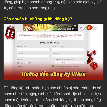
dàng, giúp bạn nhanh chóng truy cập vào các dịch vụ giải
trí, cá cược của nền tảng này.
Cần chuẩn bị những gì khi đăng ký?
Để đăng ký tài khoản, bạn cần chuẩn bị các thông tin cá
nhân như tên, ngày sinh, số điện thoại, địa chỉ email, lựa
chọn mật khẩu an toàn. Sau khi đăng ký thành công hãy
đăng nhập để tận hưởng những ưu đãi đặc biệt cho