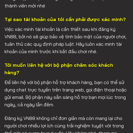
thành viên mới nhé
Tại sao tài khoản của tôi cần phải được xác minh?
Việc xác minh tài khoản là cần thiết sau khi đăng ký
VN88, bởi nó sẽ giúp bảo vệ tính bảo mật của người chơi,
tuân thủ các quy định pháp luật. Hãy luôn xác minh tài
khoản của mình trước khi bắt đầu chơi nhé.
Tôi muốn liên hệ với bộ phận chăm sóc khách
hàng?
Để liên hệ với bộ phận hỗ trợ khách hàng, bạn có thể sử
dụng chat trực tuyến trên trang web, gọi điện thoại hoặc
gửi email. Bộ phận này sẵn sàng hỗ trợ bạn mọi lúc trong
ngày, cả ngày lẫn đêm.
Đăng ký VN88 không chỉ đơn giản mà còn mang lại cho
người chơi nhiều lợi ích cùng trải nghiệm tuyệt vời trong
thế giới cá cược trực tuyến. Hãy khám phá, tham gia