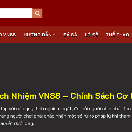
O VN88
HƯỚNG DẪN
ĐÁ GÀ
LÔ ĐỀ
THỂ THAO
ách Nhiệm VN88 – Chính Sách Cơ
lập với các quy định nghiêm ngặt, đòi hỏi người chơi phải đọc
ng người chơi phải chấp nhận một số rủi ro pháp lý khi tham g
ài viết dưới đây.