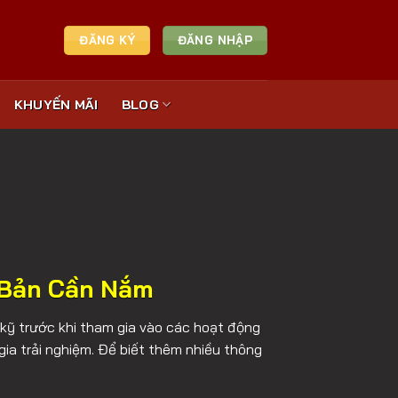
ĐĂNG KÝ
ĐĂNG NHẬP
KHUYẾN MÃI
BLOG
 Bản Cần Nắm
 kỹ trước khi tham gia vào các hoạt động
ia trải nghiệm. Để biết thêm nhiều thông