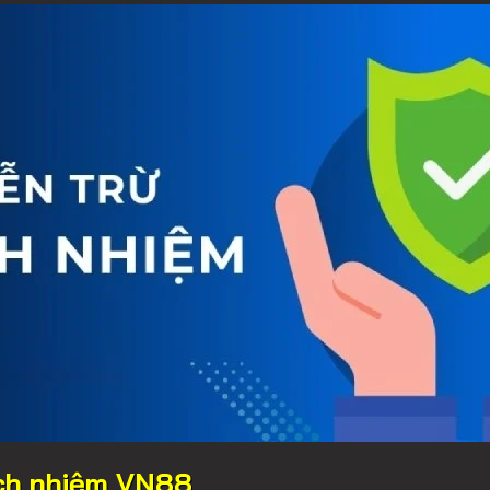
ách nhiệm VN88