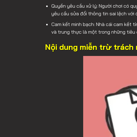
Quyền yêu cầu xử lý: Người chơi có qu
yêu cầu sửa đổi thông tin sai lệch với
Cam kết minh bạch: Nhà cái cam kết tí
và trung thực là một trong những tiêu
Nội dung miễn trừ trác