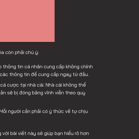
ia còn phải chú ý:
do thông tin cá nhân cung cấp không chính
i các thông tin để cung cấp ngay từ đầu.
 cá cược tại nhà cái. Nhà cái không thể
oản sẽ bị đóng băng vĩnh viễn theo quy
Mỗi người cần phải có ý thức về tự chịu
với bài viết này sẽ giúp bạn hiểu rõ hơn