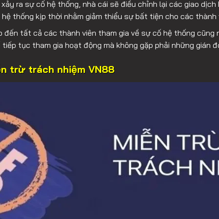
 xảy ra sự cố hệ thống, nhà cái sẽ điều chỉnh lại các giao dịc
hệ thống kịp thời nhằm giảm thiểu sự bất tiện cho các thành 
o đến tất cả các thành viên tham gia về sự cố hệ thống cũng
ể tiếp tục tham gia hoạt động mà không gặp phải những gián 
ễn trừ trách nhiệm VN88