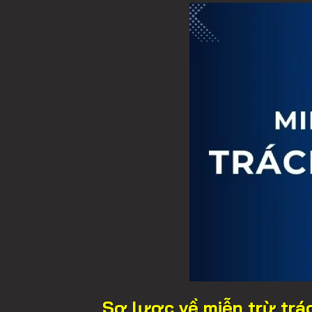
Sơ lược về miễn trừ tr