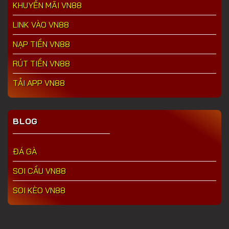
KHUYẾN MÃI VN88
LINK VÀO VN88
NẠP TIỀN VN88
RÚT TIỀN VN88
TẢI APP VN88
BLOG
ĐÁ GÀ
SOI CẦU VN88
SOI KÈO VN88