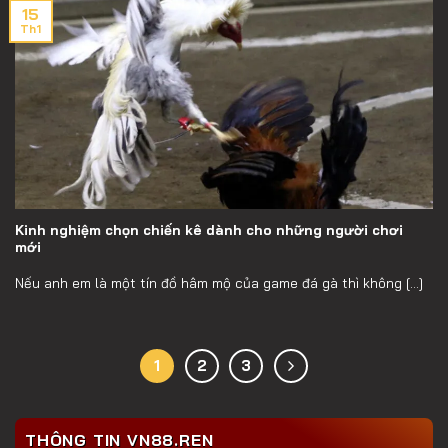
15
Th1
Kinh nghiệm chọn chiến kê dành cho những người chơi
mới
Nếu anh em là một tín đồ hâm mộ của game đá gà thì không [...]
1
2
3
THÔNG TIN VN88.REN