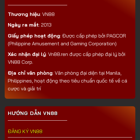
Thương hiệu
: VN88
Ngày ra mắt
: 2013
Giấy phép hoạt động
: Được cấp phép bởi PAGCOR
(Philippine Amusement and Gaming Corporation)
Xác nhận đại lý
: Vn88.ren được cấp phép đại lý bởi
VN88 Corp.
Địa chỉ văn phòng
: Văn phòng đại diện tại Manila,
Philippines, hoạt động theo tiêu chuẩn quốc tế về cá
cược và giải trí
HƯỚNG DẪN VN88
ĐĂNG KÝ VN88