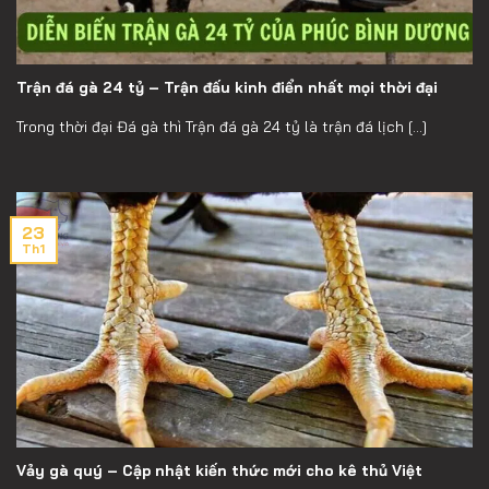
Trận đá gà 24 tỷ – Trận đấu kinh điển nhất mọi thời đại
Trong thời đại Đá gà thì Trận đá gà 24 tỷ là trận đá lịch [...]
23
Th1
Vảy gà quý – Cập nhật kiến thức mới cho kê thủ Việt