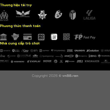
Thương hiệu tài trợ
Phương thức thanh toán
Nhà cung cấp trò chơi
Copyright 2026 ©
vn88.ren