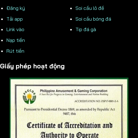
Đăng ký
Soi cầu lô đề
Tải app
Soi cầu bóng đá
Link vào
Tip đá gà
Nạp tiền
Rút tiền
Giấy phép hoạt động