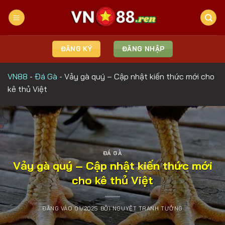
Bỏ
qua
nội
dung
ĐĂNG KÝ
ĐĂNG NHẬP
VN88
-
Đá Gà
-
Vảy gà quý – Cập nhật kiến thức mới cho
kê thủ Việt
ĐÁ GÀ
Vảy gà quý – Cập nhật kiến thức mới
cho kê thủ Việt
ĐĂNG VÀO
01/2025
BỞI
NGUYỆT TRANH TƯỞNG