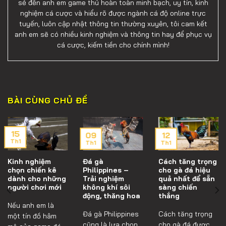
sẻ đến anh em game thủ hoàn toàn minh bạch, uy tín, kinh
nghiệm cá cược và hiểu rõ được ngành cá độ online trực
tuyến, luôn cập nhật thông tin thường xuyên, tôi cam kết
anh em sẽ có nhiều kinh nghiệm và thông tin hay để phục vụ
cá cược, kiếm tiền cho chính mình!
BÀI CÙNG CHỦ ĐỀ
15
09
12
Th1
Th1
Th1
Kinh nghiệm
Đá gà
Cách tăng trọng
chọn chiến kê
Philippines –
cho gà đá hiệu
dành cho những
Trải nghiệm
quả nhất để sẵn
người chơi mới
không khí sôi
sàng chiến
động, thăng hoa
thắng
Nếu anh em là
Đá gà Philippines
Cách tăng trọng
một tín đồ hâm
cũng là lựa chọn
cho gà đá được