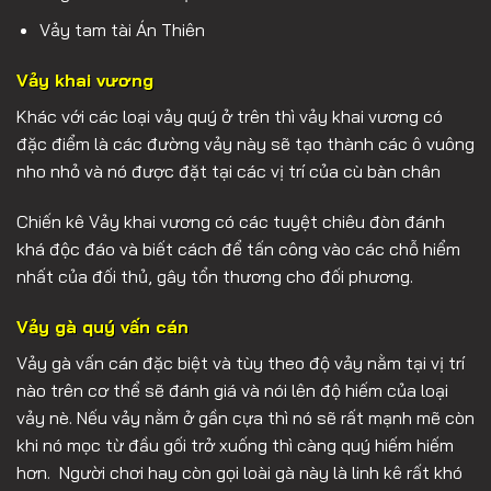
Vảy tam tài Án Thiên
Vảy khai vương
Khác với các loại vảy quý ở trên thì vảy khai vương có
đặc điểm là các đường vảy này sẽ tạo thành các ô vuông
nho nhỏ và nó được đặt tại các vị trí của cù bàn chân
Chiến kê Vảy khai vương có các tuyệt chiêu đòn đánh
khá độc đáo và biết cách để tấn công vào các chỗ hiểm
nhất của đối thủ, gây tổn thương cho đối phương.
Vảy gà quý vấn cán
Vảy gà vấn cán đặc biệt và tùy theo độ vảy nằm tại vị trí
nào trên cơ thể sẽ đánh giá và nói lên độ hiếm của loại
vảy nè. Nếu vảy nằm ở gần cựa thì nó sẽ rất mạnh mẽ còn
khi nó mọc từ đầu gối trở xuống thì càng quý hiếm hiếm
hơn. Người chơi hay còn gọi loài gà này là linh kê rất khó