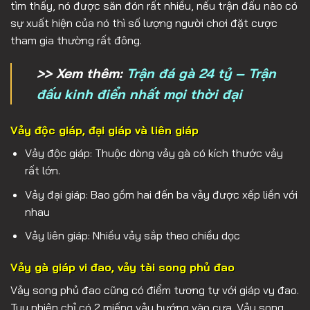
tìm thấy, nó được săn đón rất nhiều, nếu trận đấu nào có
sự xuất hiện của nó thì số lượng người chơi đặt cược
tham gia thường rất đông.
>> Xem thêm:
Trận đá gà 24 tỷ – Trận
đấu kinh điển nhất mọi thời đại
Vảy độc giáp, đại giáp và liên giáp
Vảy độc giáp: Thuộc dòng vảy gà có kích thước vảy
rất lớn.
Vảy đại giáp: Bao gồm hai đến ba vảy được xếp liền với
nhau
Vảy liên giáp: Nhiều vảy sắp theo chiều dọc
Vảy gà giáp vi đao, vảy tài song phủ đao
Vảy song phủ đao cũng có điểm tương tự với giáp vy đao.
Tuy nhiên chỉ có 2 miếng vảy hướng vào cựa. Vảy song