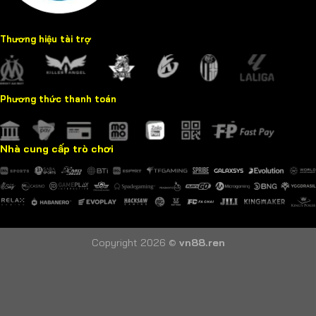
Thương hiệu tài trợ
Phương thức thanh toán
Nhà cung cấp trò chơi
Copyright 2026 ©
vn88.ren