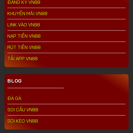
ĐĂNG KÝ VN88
KHUYẾN MÃI VN88
LINK VÀO VN88
NẠP TIỀN VN88
RÚT TIỀN VN88
TẢI APP VN88
BLOG
ĐÁ GÀ
SOI CẦU VN88
SOI KÈO VN88