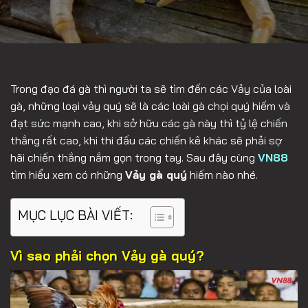
Trong đạo đá gà thì người ta sẽ tìm đến các Vảy của loài
gà, những loại vảy quý sẽ là các loài gà chọi quý hiếm và
đạt sức mạnh cao, khi sở hữu các gà này thì tỷ lệ chiến
thắng rất cao, khi thi đấu các chiến kê khác sẽ phải sợ
hãi chiến thắng nắm gọn trong tay.
Sau đây cùng
VN88
tìm hiểu xem có những
Vảy gà quý
hiếm nào nhé.
MỤC LỤC BÀI VIẾT:
Vì sao phải chọn Vảy gà quý?