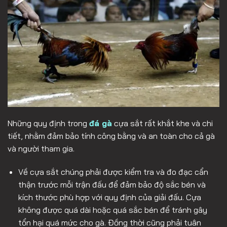
Những quy định trong
đá gà
cựa sắt rất khắt khe và chi
tiết, nhằm đảm bảo tính công bằng và an toàn cho cả gà
và người tham gia.
Về cựa sắt chúng phải được kiểm tra và đo đạc cẩn
thận trước mỗi trận đấu để đảm bảo độ sắc bén và
kích thước phù hợp với quy định của giải đấu. Cựa
không được quá dài hoặc quá sắc bén để tránh gây
tổn hại quá mức cho gà. Đồng thời cũng phải tuân