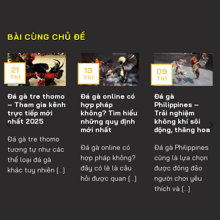
BÀI CÙNG CHỦ ĐỀ
21
13
09
Th1
Th1
Th1
Đá gà tre thomo
Đá gà online có
Đá gà
– Tham gia kênh
hợp pháp
Philippines –
trực tiếp mới
không? Tìm hiểu
Trải nghiệm
nhất 2025
những quy định
không khí sôi
mới nhất
động, thăng hoa
Đá gà tre thomo
Đá gà online có
Đá gà Philippines
tương tự như các
hợp pháp không?
cũng là lựa chọn
thể loại đá gà
đây có lẽ là câu
được đông đảo
khác tuy nhiên [...]
hỏi được quan [...]
người chơi yêu
thích và [...]