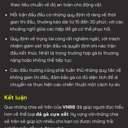
theo tiêu chuẩn về độ an toàn cho động vật.
Mỗi trận đấu đều có những quy định rõ ràng về thời
gian thi đấu, thường kéo dài từ 15 đến 30 phút, với các
khoảng nghỉ giữa các hiệp để gà có thể phục hồi.
Quy định về trọng tài cũng rất nghiêm ngặt, với trách
nhiệm giám sát trận đấu và quyết định khi nào trận
đấu kết thúc. Nhất là trong trường hợp gà bị thương
nặng hoặc không thể tiếp tục.
Các đấu trường cũng phải tuân thủ những quy tắc về
không gian thi đấu, đảm bảo gà có đủ diện tích để di
chuyển và thực hiện các chiến thuật một cách tự do.
Kết luận
Qua những chia sẻ trên của
VN88
đã giúp người đọc hiểu
hơn về thể loại
đá gà cựa sắt
. Hy vọng với những chia
sẻ trên sẽ giúp ích nhiều cho bạn có được những trải