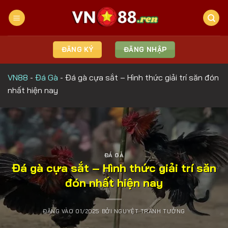
Bỏ
qua
nội
dung
ĐĂNG KÝ
ĐĂNG NHẬP
VN88
-
Đá Gà
-
Đá gà cựa sắt – Hình thức giải trí săn đón
nhất hiện nay
ĐÁ GÀ
Đá gà cựa sắt – Hình thức giải trí săn
đón nhất hiện nay
ĐĂNG VÀO
01/2025
BỞI
NGUYỆT TRANH TƯỞNG