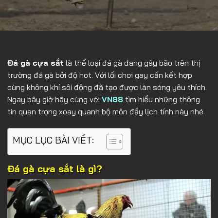
Đá gà cựa sắt
là thể loại đá gà đang gây bão trên thị
trường đá gà bởi độ hot. Với lối chơi gay cấn kết hợp
cùng không khí sôi động đã tạo được làn sóng yêu thích.
Ngay bây giờ hãy cùng với
VN88
tìm hiểu những thông
tin quan trọng xoay quanh bộ môn đầy lịch tính này nhé.
MỤC LỤC BÀI VIẾT:
Đá gà cựa sắt là gì?