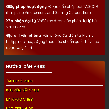
Giấy phép hoạt động
: Được cấp phép bởi PAGCOR
(Philippine Amusement and Gaming Corporation)
Xác nhận đại lý
: Vn88.ren được cấp phép đại lý bởi
VN88 Corp.
Địa chỉ văn phòng
: Văn phòng đại diện tại Manila,
Philippines, hoạt động theo tiêu chuẩn quốc tế về cá
cược và giải trí
HƯỚNG DẪN VN88
ĐĂNG KÝ VN88
KHUYẾN MÃI VN88
LINK VÀO VN88
NẠP TIỀN VN88