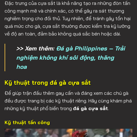
Đặc trưng của cựa sắt là khả năng tạo ra những đòn tấn
công mạnh mẽ và chính xác, có thể gây ra sát thương
nghiêm trọng cho đối thủ. Tuy nhiên, để tránh gây tổn hại
quá mức cho gà, cựa sắt thường được kiểm tra kỹ lưỡng
về độ an toàn, đảm bảo không quá sắc bén hoặc dài.
>> Xem thêm:
Đá gà Philippines – Trải
nghiệm không khí sôi động, thăng
hoa
Kỹ thuật trong đá gà cựa sắt
Để giúp trận đấu thêm gay cấn và đáng xem các chú gà
đều được trang bị các kỹ thuật riêng. Hãy cùng khám phá
những kỹ thuật phổ biến trong
đá gà cựa sắt
.
Kỹ thuật tấn công