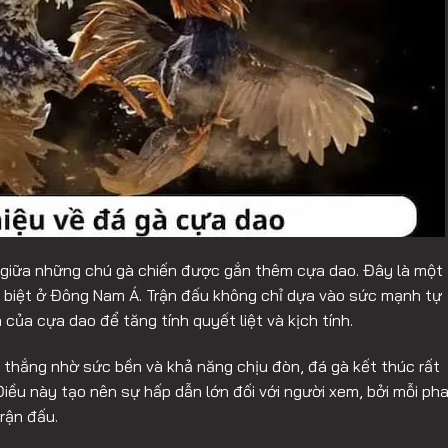
u giữa những chú gà chiến được gắn thêm cựa dao. Đây là một
ặc biệt ở Đông Nam Á. Trận đấu không chỉ dựa vào sức mạnh tự
của cựa dao để tăng tính quyết liệt và kịch tính.
n thắng nhờ sức bền và khả năng chịu đòn, đá gà kết thúc rất
Điều này tạo nên sự hấp dẫn lớn đối với người xem, bởi mỗi ph
rận đấu.