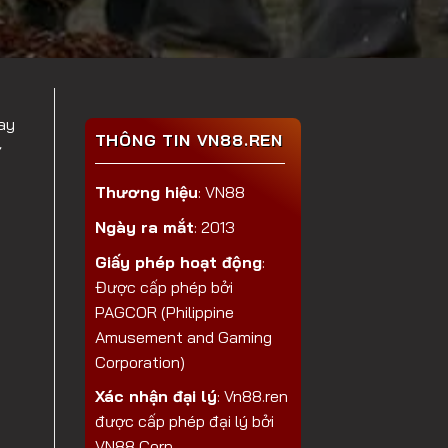
gay
THÔNG TIN VN88.REN
ờ
Thương hiệu
: VN88
Ngày ra mắt
: 2013
Giấy phép hoạt động
:
Được cấp phép bởi
PAGCOR (Philippine
Amusement and Gaming
Corporation)
Xác nhận đại lý
: Vn88.ren
được cấp phép đại lý bởi
VN88 Corp.