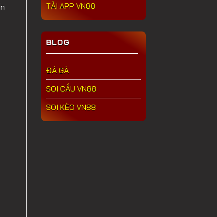
TẢI APP VN88
ến
BLOG
ĐÁ GÀ
SOI CẦU VN88
SOI KÈO VN88