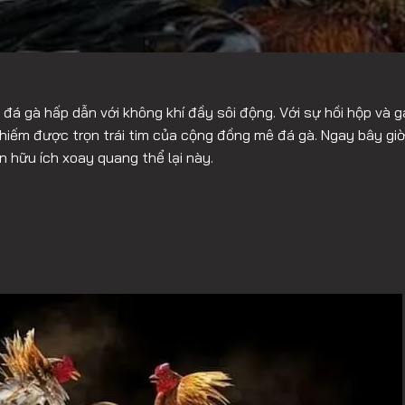
 đá gà hấp dẫn với không khí đầy sôi động. Với sự hồi hộp và 
chiếm được trọn trái tim của cộng đồng mê đá gà. Ngay bây gi
 hữu ích xoay quang thể lại này.