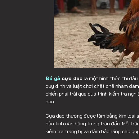
Đá gà
cựa dao
là một hình thức thi đấu
quy định và luật chơi chặt chẽ nhằm đảm
chiến phải trải qua quá trình kiểm tra ng
dao.
Cựa dao thường được làm bằng kim loại s
bảo tính cân bằng trong trận đấu. Mỗi tr
kiểm tra trang bị và đảm bảo rằng các q