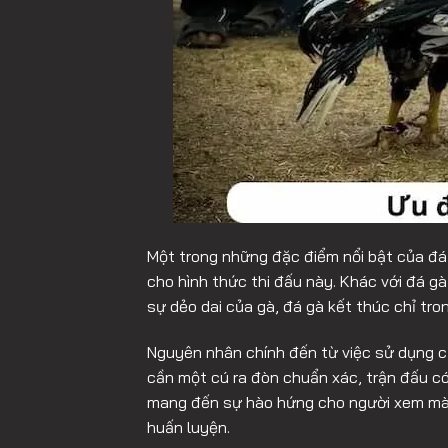
Một trong những đặc điểm nổi bật của đá 
cho hình thức thi đấu này. Khác với đá gà
sự dẻo dai của gà, đá gà kết thúc chỉ tro
Nguyên nhân chính đến từ việc sử dụng c
cần một cú ra đòn chuẩn xác, trận đấu c
mang đến sự hào hứng cho người xem mà c
huấn luyện.