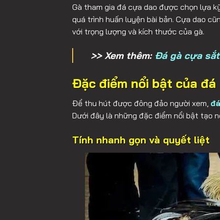
Gà tham gia đá cựa dao được chọn lựa kỹ 
quá trình huấn luyện bài bản. Cựa dao cũ
với trọng lượng và kích thước của gà.
>> Xem thêm:
Đá gà cựa sắt
Đặc điểm nổi bật của đá
Để thu hút được đông đảo người xem,
đá
Dưới đây là những đặc điểm nổi bật tạo n
Tính nhanh gọn và quyết liệt