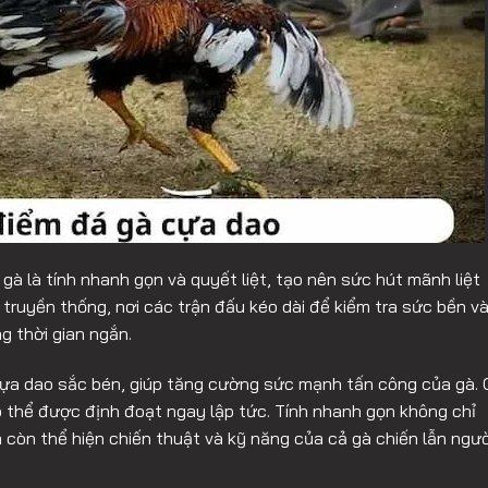
gà là tính nhanh gọn và quyết liệt, tạo nên sức hút mãnh liệt
 truyền thống, nơi các trận đấu kéo dài để kiểm tra sức bền v
ng thời gian ngắn.
ựa dao sắc bén, giúp tăng cường sức mạnh tấn công của gà. 
ó thể được định đoạt ngay lập tức. Tính nhanh gọn không chỉ
òn thể hiện chiến thuật và kỹ năng của cả gà chiến lẫn ngườ