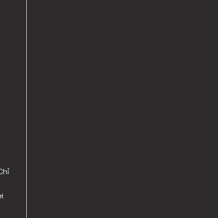
à
Chỉ
i