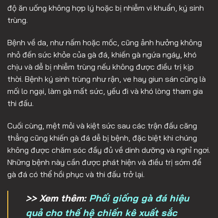
độ ăn uống không hợp lý hoặc bị nhiễm vi khuẩn, ký sinh
trùng.
Bệnh về da, như nấm hoặc mốc, cũng ảnh hưởng không
nhỏ đến sức khỏe của gà đá, khiến gà ngứa ngáy, khó
chịu và dễ bị nhiễm trùng nếu không được điều trị kịp
thời. Bệnh ký sinh trùng như rận, ve hay giun sán cũng là
mối lo ngại, làm gà mất sức, yếu đi và khó lòng tham gia
thi đấu.
Cuối cùng, mệt mỏi và kiệt sức sau các trận đấu căng
thẳng cũng khiến gà đá dễ bị bệnh, đặc biệt khi chúng
không được chăm sóc đầy đủ về dinh dưỡng và nghỉ ngơi.
Những bệnh này cần được phát hiện và điều trị sớm để
gà đá có thể hồi phục và thi đấu trở lại.
>> Xem thêm:
Phối giống gà đá hiệu
quả cho thế hệ chiến kê xuất sắc