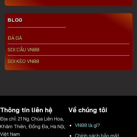
BLOG
ĐÁ GÀ
SOI CẦU VN88
SOI KÈO VN88
Thông tin liên hệ
Về chúng tôi
Địa chỉ: 21 Ng. Chùa Liên Hoa,
VN88 là gì?
Khâm Thiên, Đống Đa, Hà Nội,
Việt Nam
Chính sách bảo mật