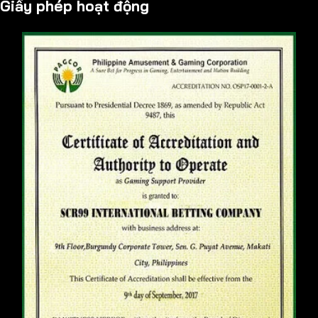
Giấy phép hoạt động