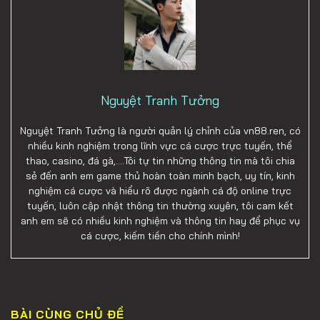
Nguyệt Tranh Tưởng
Nguyệt Tranh Tưởng là người quản lý chỉnh của vn88.ren, có
nhiều kinh nghiệm trong lĩnh vực cá cược trực tuyến, thể
thao, casino, đá gà,….Tôi tự tin những thông tin mà tôi chia
sẻ đến anh em game thủ hoàn toàn minh bạch, uy tín, kinh
nghiệm cá cược và hiểu rõ được ngành cá độ online trực
tuyến, luôn cập nhật thông tin thường xuyên, tôi cam kết
anh em sẽ có nhiều kinh nghiệm và thông tin hay để phục vụ
cá cược, kiếm tiền cho chính mình!
BÀI CÙNG CHỦ ĐỀ