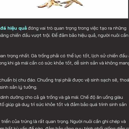
 đá hiệu quả
đóng vai trò quan trọng trong việc tạo ra những
ăng chiến đấu vượt trội. Để đảm bảo hiệu quả, người nuôi cần
.
an trọng nhất. Gà trống phải có thể lực tốt, lịch sử chiến đấu
rong khi gà mái cần có sức khỏe tốt, dễ sinh sản và không man
huẩn bị chu đáo. Chuồng trại phải được vệ sinh sạch sẽ, tho
 sinh sản lý tưởng.
dinh dưỡng cho cả gà trống và gà mái. Chế độ ăn uống giàu
 tố giúp gà duy trì sức khỏe tốt và đảm bảo quá trình sinh sản
 triển của trứng là rất quan trọng. Người nuôi cần ghi chép và
m bất kỳ vấn đề nào, đảm bảo rằng quy trình phối giống diễn r