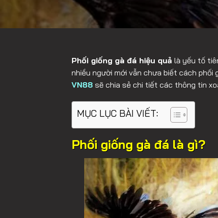
Phối giống gà đá hiệu quả
là yếu tố ti
nhiều người mới vẫn chưa biết cách phối 
VN88
sẽ chia sẻ chi tiết các thông tin x
MỤC LỤC BÀI VIẾT:
Phối giống gà đá là gì?