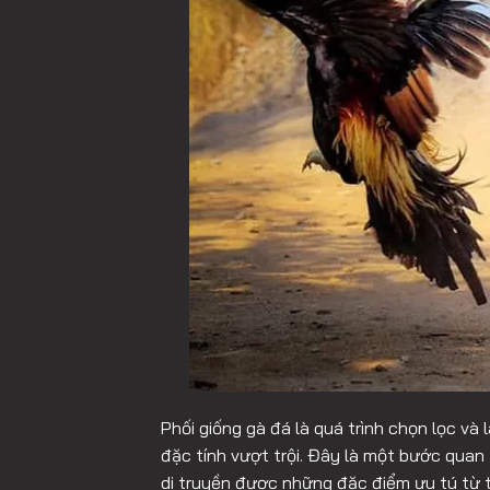
Phối giống gà đá là quá trình chọn lọc và 
đặc tính vượt trội. Đây là một bước quan
di truyền được những đặc điểm ưu tú từ 