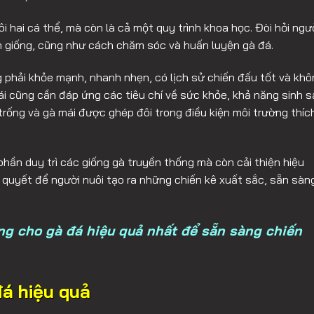
i hai cá thể, mà còn là cả một quy trình khoa học. Đòi hỏi ngư
ính giống, cũng như cách chăm sóc và huấn luyện gà đá.
 phải khỏe mạnh, nhanh nhẹn, có lịch sử chiến đấu tốt và khô
i cũng cần đáp ứng các tiêu chí về sức khỏe, khả năng sinh 
à trống và gà mái được ghép đôi trong điều kiện môi trường thíc
phần duy trì các giống gà truyền thống mà còn cải thiện hiệu
í quyết để người nuôi tạo ra những chiến kê xuất sắc, sẵn sàn
ng cho gà đá hiệu quả nhất để sẵn sàng chiến
đá hiệu quả