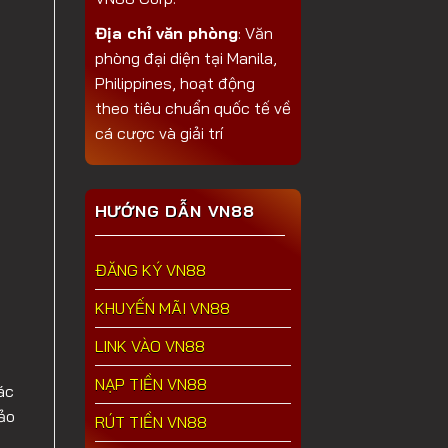
Địa chỉ văn phòng
: Văn
phòng đại diện tại Manila,
Philippines, hoạt động
theo tiêu chuẩn quốc tế về
cá cược và giải trí
HƯỚNG DẪN VN88
ĐĂNG KÝ VN88
KHUYẾN MÃI VN88
LINK VÀO VN88
NẠP TIỀN VN88
ác
bảo
RÚT TIỀN VN88