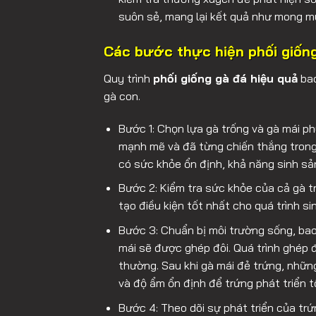
suôn sẻ, mang lại kết quả như mong m
Các bước thực hiện phối giốn
Quy trình
phối giống gà đá hiệu quả
bao
gà con.
Bước 1: Chọn lựa gà trống và gà mái p
mạnh mẽ và đã từng chiến thắng trong
có sức khỏe ổn định, khả năng sinh sả
Bước 2: Kiểm tra sức khỏe của cả gà t
tạo điều kiện tốt nhất cho quá trình si
Bước 3: Chuẩn bị môi trường sống, bao
mái sẽ được ghép đôi. Quá trình ghép đ
thường. Sau khi gà mái đẻ trứng, nhữ
và độ ẩm ổn định để trứng phát triển t
Bước 4: Theo dõi sự phát triển của tr