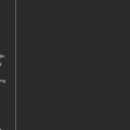
 ấn
g
áng
a