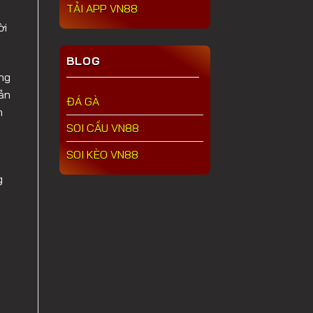
TẢI APP VN88
ời
BLOG
ng
sản
ĐÁ GÀ
h
SOI CẦU VN88
SOI KÈO VN88
g