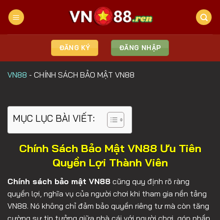
Bỏ
qua
nội
dung
ĐĂNG KÝ
ĐĂNG NHẬP
VN88
-
CHÍNH SÁCH BẢO MẬT VN88
MỤC LỤC BÀI VIẾT:
Chính Sách Bảo Mật VN88 Ưu Tiên
Quyền Lợi Thành Viên
Chính sách bảo mật VN88
cũng quy định rõ ràng
quyền lợi, nghĩa vụ của người chơi khi tham gia nền tảng
VN88. Nó không chỉ đảm bảo quyền riêng tư mà còn tăng
cường sự tin tưởng giữa nhà cái với người chơi, góp phần