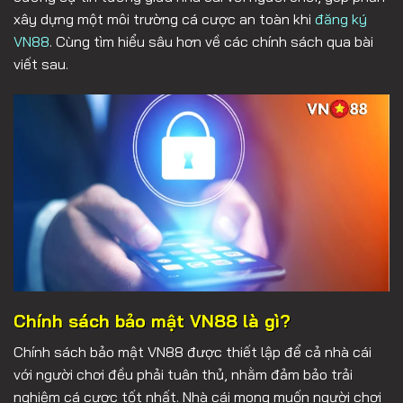
xây dựng một môi trường cá cược an toàn khi
đăng ký
VN88
. Cùng tìm hiểu sâu hơn về các chính sách qua bài
viết sau.
Chính sách bảo mật VN88 là gì?
Chính sách bảo mật VN88 được thiết lập để cả nhà cái
với người chơi đều phải tuân thủ, nhằm đảm bảo trải
nghiệm cá cược tốt nhất. Nhà cái mong muốn người chơi