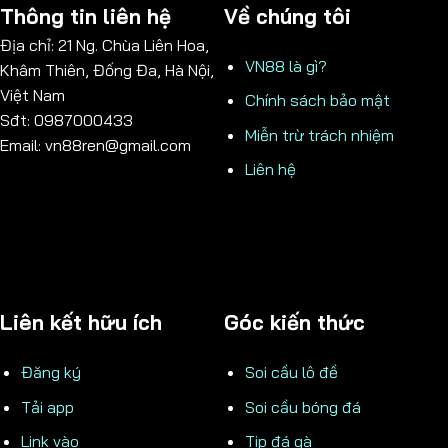
Thông tin liên hệ
Về chúng tôi
Địa chỉ: 21 Ng. Chùa Liên Hoa,
VN88 là gì?
Khâm Thiên, Đống Đa, Hà Nội,
Việt Nam
Chính sách bảo mật
Sđt: 0987000433
Miễn trừ trách nhiệm
Email:
vn88ren@gmail.com
Liên hệ
Liên kết hữu ích
Góc kiến thức
Đăng ký
Soi cầu lô đề
Tải app
Soi cầu bóng đá
Link vào
Tip đá gà