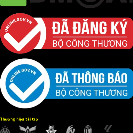
Thương hiệu tài trợ