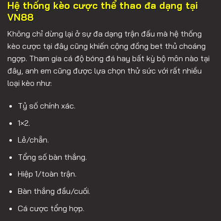
Hệ thống kèo cược thể thao đa dạng tại
VN88
Không chỉ dừng lại ở sự đa dạng trận đấu mà hệ thống
kèo cược tại đây cũng khiến cộng đồng bet thủ choáng
ngợp. Tham gia cá độ bóng đá hay bất kỳ bộ môn nào tại
đây, anh em cũng được lựa chọn thử sức với rất nhiều
loại kèo như:
Tỷ số chính xác.
1×2.
Lẻ/chẵn.
Tổng số bàn thắng.
Hiệp 1/toàn trận.
Bàn thắng đầu/cuối.
Cá cược tổng hợp.