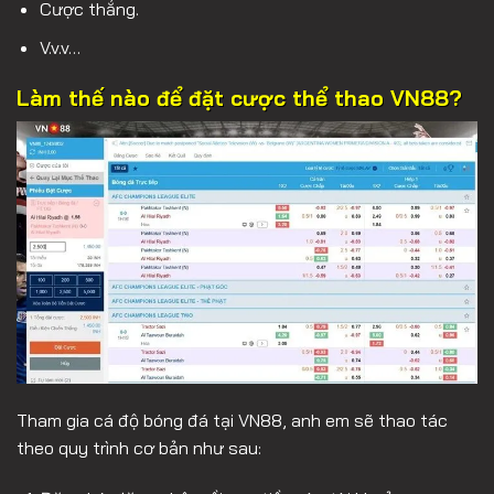
Cược thắng.
V.v.v…
Làm thế nào để đặt cược thể thao VN88?
Tham gia cá độ bóng đá tại VN88, anh em sẽ thao tác
theo quy trình cơ bản như sau: