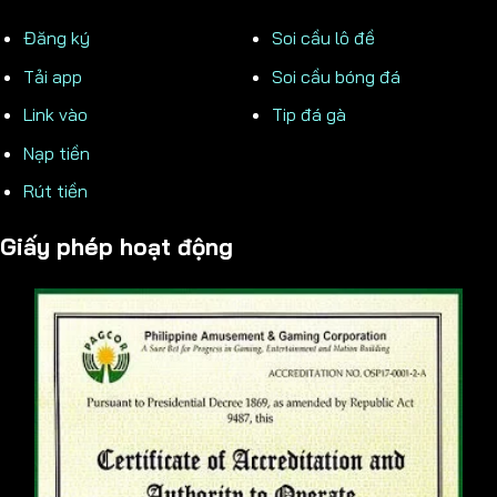
Đăng ký
Soi cầu lô đề
Tải app
Soi cầu bóng đá
Link vào
Tip đá gà
Nạp tiền
Rút tiền
Giấy phép hoạt động