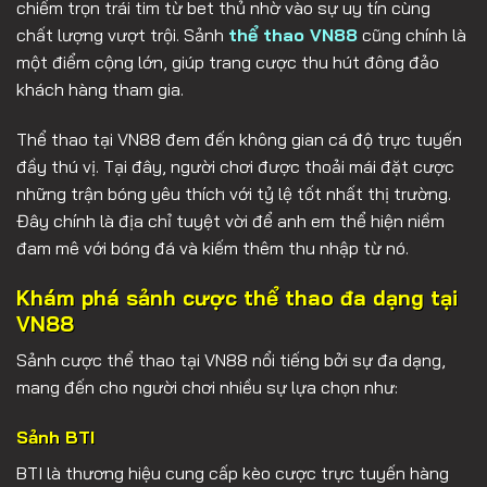
chiếm trọn trái tim từ bet thủ nhờ vào sự uy tín cùng
chất lượng vượt trội. Sảnh
thể thao VN88
cũng chính là
một điểm cộng lớn, giúp trang cược thu hút đông đảo
khách hàng tham gia.
Thể thao tại VN88 đem đến không gian cá độ trực tuyến
đầy thú vị. Tại đây, người chơi được thoải mái đặt cược
những trận bóng yêu thích với tỷ lệ tốt nhất thị trường.
Đây chính là địa chỉ tuyệt vời để anh em thể hiện niềm
đam mê với bóng đá và kiếm thêm thu nhập từ nó.
Khám phá sảnh cược thể thao đa dạng tại
VN88
Sảnh cược thể thao tại VN88 nổi tiếng bởi sự đa dạng,
mang đến cho người chơi nhiều sự lựa chọn như:
Sảnh BTI
BTI là thương hiệu cung cấp kèo cược trực tuyến hàng