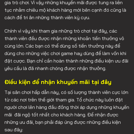
gia trò chơi. Vì vậy những khuyến mãi được tung ra liên
tục nhằm chiêu mộ khách hàng mới bên cạnh đó cũng là
cách để tri ân những thành viên kỳ cựu.
Chính vì vậy khi tham gia những trò chơi tại đây, các
thành viên đều được nhận những khoản tiền thưởng vô
cùng lớn. Các bạn có thể dùng số tiền thưởng này để
dùng cho những việc chơi game hay dùng để làm vốn khi
đặt cược. Bạn chỉ cần hoàn thành những điều kiện ưu đãi
yêu cầu là đã nhanh chóng được nhận thưởng.
Điều kiện để nhận khuyến mãi tại đây
Tại sân chơi hấp dẫn này, có số lượng thành viên cực lớn
từ các nơi trên thế giới tham gia. Tổ chức này luôn đặt
người chơi lên hàng đầu đồng thời áp dụng những khuyến
mãi đãi ngộ tốt nhất cho khách hàng. Để nhận được
những ưu đãi, bạn phải đáp ứng được những điều kiện
sau đây: