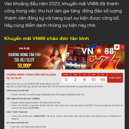
Vào khoảng đầu năm 2023, khuyến mãi VN88 đã thành
công trong việc thu hút làm gia tăng đông đảo số lượng
thành viên đăng ký với hàng loạt sự kiện được công bố.
Hãy cùng điểm danh những sự kiện này nhé:
Khuyến mãi VN88 chào đón tân binh