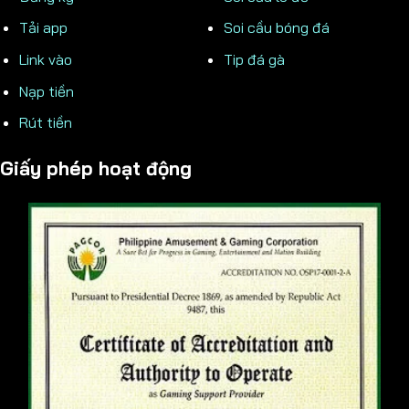
Tải app
Soi cầu bóng đá
Link vào
Tip đá gà
Nạp tiền
Rút tiền
Giấy phép hoạt động