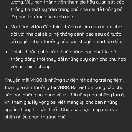
lượng. Vậy nên thành viên tham gia hãy quan sát các
thông tin thật kỹ trên trang chủ nhà cái để không bỏ
lỡ phần thưởng của mình nhé.
Mọi hành vi lừa đảo thiếu trách nhiệm của người chơi
đối với nhà cái sẽ bị hệ thống cảnh báo sau đó tước
bỏ quyền nhận thưởng của các khuyến mãi hấp dẫn.
Thỉnh thoảng nhà cái sẽ có những cập nhật lại hệ
thống đồng thời thay đổi những quy định cho phù hợp
với tình hình chung.
Khuyến mãi VN88 là những sự kiện rất đáng trải nghiệm,
tham gia săn thưởng tại VN88. Bài viết đã cung cấp cho
các bạn những nội dung về ưu đãi cũng như những lưu ý
khi tham gia. Hy vọng bài viết mang lại cho bạn những
nguồn thông tin cần thiết. Chúc các bạn may mắn và
nhận nhiều phần thưởng nhé.