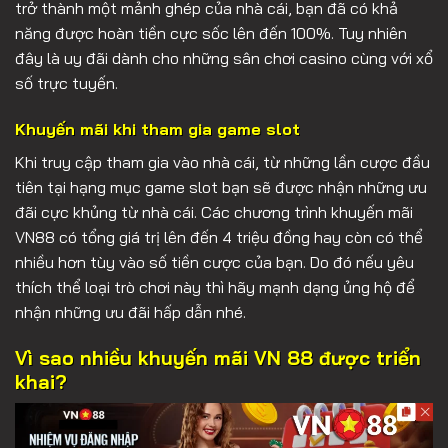
trở thành một mảnh ghép của nhà cái, bạn đã có khả
năng được hoàn tiền cực sốc lên đến 100%. Tuy nhiên
đây là uy đãi dành cho những sân chơi casino cùng với xổ
số trực tuyến.
Khuyến mãi khi tham gia game slot
Khi truy cập tham gia vào nhà cái, từ những lần cược đầu
tiên tại hạng mục game slot bạn sẽ được nhận những ưu
đãi cực khủng từ nhà cái. Các chương trình khuyến mãi
VN88 có tổng giá trị lên đến 4 triệu đồng hay còn có thể
nhiều hơn tùy vào số tiền cược của bạn. Do đó nếu yêu
thích thể loại trò chơi này thì hãy mạnh dạng ủng hộ để
nhận những ưu đãi hấp dẫn nhé.
Vì sao nhiều khuyến mãi VN 88 được triển
khai?