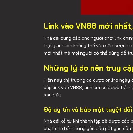
Link vào VN88 mới nhất, 
Nhà cái cung cấp cho người chơi link chí
trạng anh em không thể vào sân cược do tì
mới nhất mà mọi người có thể dùng để tr
Những lý do nên truy cậ
Hiện nay thị trường cá cược online ngày c
cập link vào VN88, anh em sẽ được trải n
sau đây.
Độ uy tín và bảo mật tuyệt đối
Nhà cái kể từ khi thành lập đã được cấp
chặt chẽ bởi những yêu cầu gắt gao của tổ