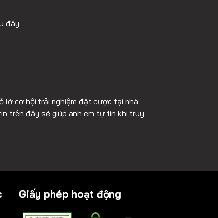
u đây:
 lỡ cơ hội trải nghiệm đặt cược tại nhà
n trên đây sẽ giúp anh em tự tin khi truy
c
Giấy phép hoạt động