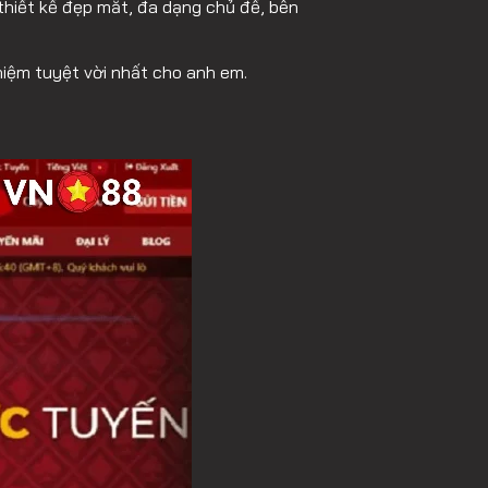
thiết kế đẹp mắt, đa dạng chủ đề, bên
hiệm tuyệt vời nhất cho anh em.