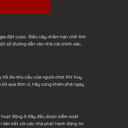
 gia đặt cược. Điều này nhằm hạn chế tình
 một số đường dẫn vào nhà cái chính xác,
 tối đa nhu cầu của người chơi. Khi truy
ên bỏ qua đơn vị, hãy cùng khám phá ngay
ọi hoạt động ở đây đều được kiểm soát
 liên kết với các nhà phát hành đáng tin