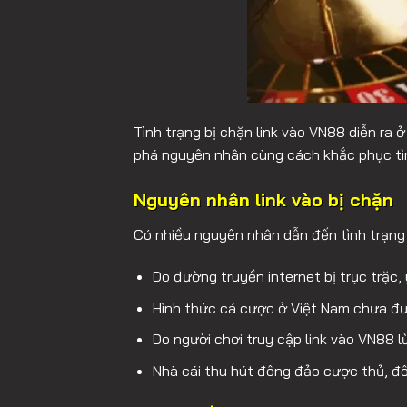
Tình trạng bị chặn link vào VN88 diễn ra 
phá nguyên nhân cùng cách khắc phục tìn
Nguyên nhân link vào bị chặn
Có nhiều nguyên nhân dẫn đến tình trạng 
Do đường truyền internet bị trục trặc,
Hình thức cá cược ở Việt Nam chưa đượ
Do người chơi truy cập link vào VN88 l
Nhà cái thu hút đông đảo cược thủ, đôi