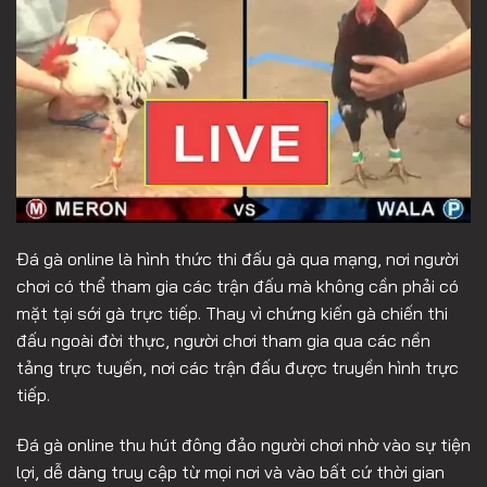
Đá gà online là hình thức thi đấu gà qua mạng, nơi người
chơi có thể tham gia các trận đấu mà không cần phải có
mặt tại sới gà trực tiếp. Thay vì chứng kiến gà chiến thi
đấu ngoài đời thực, người chơi tham gia qua các nền
tảng trực tuyến, nơi các trận đấu được truyền hình trực
tiếp.
Đá gà online thu hút đông đảo người chơi nhờ vào sự tiện
lợi, dễ dàng truy cập từ mọi nơi và vào bất cứ thời gian