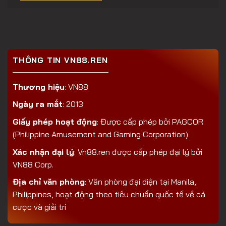
THÔNG TIN VN88.REN
Thương hiệu
: VN88
Ngày ra mắt
: 2013
Giấy phép hoạt động
: Được cấp phép bởi PAGCOR
(Philippine Amusement and Gaming Corporation)
Xác nhận đại lý
: Vn88.ren được cấp phép đại lý bởi
VN88 Corp.
Địa chỉ văn phòng
: Văn phòng đại diện tại Manila,
Philippines, hoạt động theo tiêu chuẩn quốc tế về cá
cược và giải trí