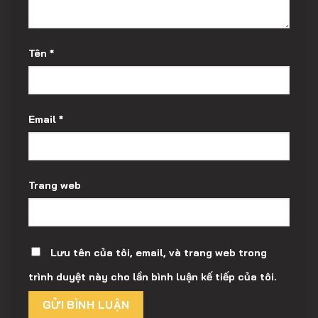
Tên
*
Email
*
Trang web
Lưu tên của tôi, email, và trang web trong
trình duyệt này cho lần bình luận kế tiếp của tôi.