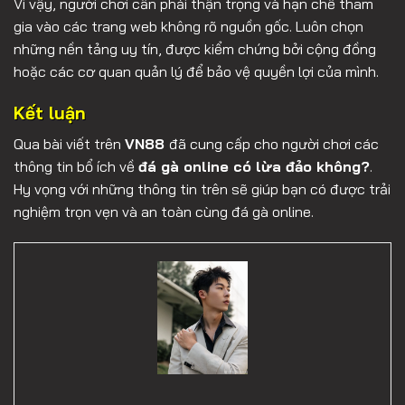
Vì vậy, người chơi cần phải thận trọng và hạn chế tham
gia vào các trang web không rõ nguồn gốc. Luôn chọn
những nền tảng uy tín, được kiểm chứng bởi cộng đồng
hoặc các cơ quan quản lý để bảo vệ quyền lợi của mình.
Kết luận
Qua bài viết trên
VN88
đã cung cấp cho người chơi các
thông tin bổ ích về
đá gà online có lừa đảo không?
.
Hy vọng với những thông tin trên sẽ giúp bạn có được trải
nghiệm trọn vẹn và an toàn cùng đá gà online.