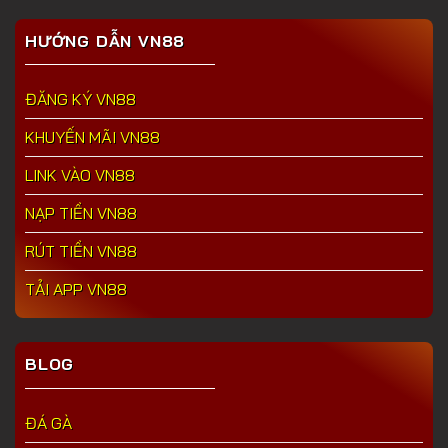
HƯỚNG DẪN VN88
ĐĂNG KÝ VN88
KHUYẾN MÃI VN88
LINK VÀO VN88
NẠP TIỀN VN88
RÚT TIỀN VN88
TẢI APP VN88
BLOG
ĐÁ GÀ