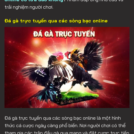
trải nghiệm người chơi.
Đá gà trực tuyến qua các sòng bạc online
Đá gà trực tuyến qua các sòng bạc online là một hình
thức cá cược ngày càng phổ biến. Nơi người chơi có thể
tham gia các trận đấu gà qua mạng và đặt cược trực tiếp