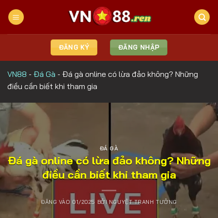
Bỏ
qua
nội
dung
ĐĂNG KÝ
ĐĂNG NHẬP
VN88
-
Đá Gà
-
Đá gà online có lừa đảo không? Những
điều cần biết khi tham gia
ĐÁ GÀ
Đá gà online có lừa đảo không? Những
điều cần biết khi tham gia
ĐĂNG VÀO
01/2025
BỞI
NGUYỆT TRANH TƯỞNG