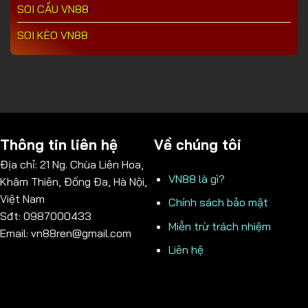
SOI CẦU VN88
SOI KÈO VN88
Thông tin liên hệ
Về chúng tôi
Địa chỉ: 21 Ng. Chùa Liên Hoa,
VN88 là gì?
Khâm Thiên, Đống Đa, Hà Nội,
Việt Nam
Chính sách bảo mật
Sđt: 0987000433
Miễn trừ trách nhiệm
Email:
vn88ren@gmail.com
Liên hệ