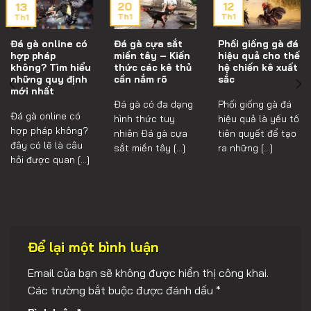
20
12
13
Th1
Th1
Th1
Đá gà online có
Đá gà cựa sắt
Phối giống gà đá
hợp pháp
miền tây – Kiến
hiệu quả cho thế
không? Tìm hiểu
thức các kê thủ
hệ chiến kê xuất
những quy định
cần nắm rõ
sắc
mới nhất
Đá gà có đa dạng
Phối giống gà đá
Đá gà online có
hình thức tuy
hiệu quả là yếu tố
hợp pháp không?
nhiên Đá gà cựa
tiên quyết để tạo
đây có lẽ là câu
sắt miền tây [...]
ra những [...]
hỏi được quan [...]
Để lại một bình luận
Email của bạn sẽ không được hiển thị công khai.
Các trường bắt buộc được đánh dấu
*