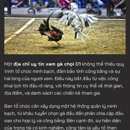
Một
địa chỉ uy tín xem gà chọi C1
không thể thiếu quy
trình tổ chức minh bạch, đảm bảo tính công bằng và sự
hài lòng của người xem. Điều này bắt đầu từ việc công
khai lịch thi đấu rõ ràng, với thông tin cụ thể về thời gian,
địa điểm, và danh sách các chiến kê tham gia.
Ban tổ chức cần xây dựng một hệ thống quản lý minh
bạch, từ khâu tuyển chọn gà đấu đến phân chia cặp đấu
sao cho hợp lý và công bằng. Bên cạnh đó, sự hiện diện
của trọng tài có kinh nghiệm, công tâm là yếu tố then