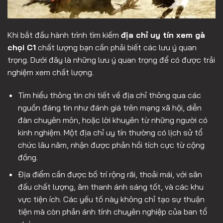
Khi bắt đầu hành trình tìm kiếm
địa chỉ uy tín xem gà
chọi C1
chất lượng bạn cần phải biết các lưu ý quan
trọng. Dưới đây là những lưu ý quan trọng để có được trải
nghiệm xem chất lượng.
Tìm hiểu thông tin chi tiết về địa chỉ thông qua các
nguồn đáng tin như đánh giá trên mạng xã hội, diễn
đàn chuyên môn, hoặc lời khuyên từ những người có
kinh nghiệm. Một địa chỉ uy tín thường có lịch sử tổ
chức lâu năm, nhận được phản hồi tích cực từ cộng
đồng.
Địa điểm cần được bố trí rộng rãi, thoải mái, với sân
đấu chất lượng, âm thanh ánh sáng tốt, và các khu
vực tiện ích. Các yếu tố này không chỉ tạo sự thuận
tiện mà còn phản ánh tính chuyên nghiệp của ban tổ