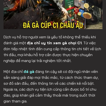
Dịch vụ hỗ trợ người xem là yếu tố không thể thiếu khi
đánh giá một
địa chỉ uy tín xem gà chọi C1
. Từ việc
đón tiếp nhiệt tình đến cung cấp thông tin chi tiết về lịch
thi đấu, mọi khâu hỗ trợ cần được thực hiện chuyên
nghiệp để mang lại trải nghiệm tốt nhất.
Một địa chỉ
đá gà
đáng tin cậy sẽ có đội ngũ nhân viên
sẵn sàng giải đáp mọi thắc mắc, từ cách thức tham dự,
sơ đồ sân đấu, đến thông tin về các chiến kê nổi bật.
Ngoài ra, các dịch vụ tiện ích cũng cần được bố trí chu
đáo, giúp khán giả cảm thấy thoải mái trong suốt thời
gian tham gia.