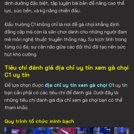
dinh dưỡng đặc biệt, tập luyện bài bản để nâng cao thể
lực, sức bền, và kỹ năng chiến đấu.
Đấu trường C1 không chỉ là nơi để gà chọi khẳng định
đẳng cấp mà còn là sân chơi dành cho những người đam
mê môn nghệ thuật truyền thống này. Sự kịch tính trong
từng cú đá, sự cân não giữa các đối thủ đã tạo nên sức
hút khó cưỡng.
Tiêu chí đánh giá địa chỉ uy tín xem gà chọi
C1 uy tín
Để lựa chọn được
địa chỉ uy tín xem gà chọi C1
uy tín
bạn cần phải có các tiêu chí để đánh giá. Dưới đây là
những tiêu chí đánh giá địa chỉ xem gà chọi bạn có thể
tham khảo.
Quy trình tổ chức minh bạch