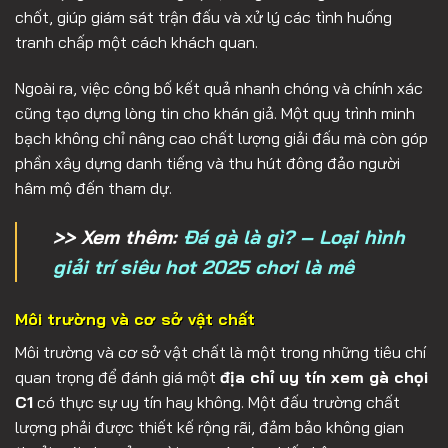
chốt, giúp giám sát trận đấu và xử lý các tình huống
tranh chấp một cách khách quan.
Ngoài ra, việc công bố kết quả nhanh chóng và chính xác
cũng tạo dựng lòng tin cho khán giả. Một quy trình minh
bạch không chỉ nâng cao chất lượng giải đấu mà còn góp
phần xây dựng danh tiếng và thu hút đông đảo người
hâm mộ đến tham dự.
>> Xem thêm:
Đá gà là gì? – Loại hình
giải trí siêu hot 2025 chơi là mê
Môi trường và cơ sở vật chất
Môi trường và cơ sở vật chất là một trong những tiêu chí
quan trọng để đánh giá một
địa chỉ uy tín xem gà chọi
C1
có thực sự uy tín hay không. Một đấu trường chất
lượng phải được thiết kế rộng rãi, đảm bảo không gian