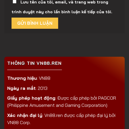
Lưu tên của tôi, email, và trang web trong
trình duyệt này cho lần bình luận kế tiếp của tôi.
THÔNG TIN VN88.REN
Thương hiệu
: VN88
Ngày ra mắt
: 2013
Giấy phép hoạt động
: Được cấp phép bởi PAGCOR
(Philippine Amusement and Gaming Corporation)
Xác nhận đại lý
: Vn88.ren được cấp phép đại lý bởi
VN88 Corp.