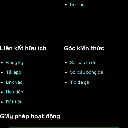
Liên hệ
Liên kết hữu ích
Góc kiến thức
Đăng ký
Soi cầu lô đề
Tải app
Soi cầu bóng đá
Link vào
Tip đá gà
Nạp tiền
Rút tiền
Giấy phép hoạt động