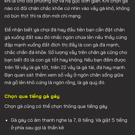
khí là cho đối phương sợ và hạ gục đơn giản.
Khi chọn gà
nào có đôi chân chắc khỏe cứ nhìn vào vảy gà khô, không
có bún thịt thì ra đòn mới chí mạng.
Để nhận biết gà chọi đá hay đầu tiên bạn cần đặt chân
gà xuống đất sau đó nhấc ngón chúa lên nếu thấy cứng
đập mạnh xuống đất đích thị đấy là con gà đá mạnh,
chắc chắn đá khỏe. Số lượng vảy trên chân gà cũng cho
bạn biết đó là con gà tốt hay không. Nếu bạn đếm được
trên 19 vảy là gà tốt, trên 22 vảy là gà tài, đá hay mạnh.
Bạn quan sát thêm xem số vảy ở ngón chân sống giữa
mà gồ lên khô cứng là ngón rồng, là gà quý đó.
Chọn qua tiếng gà gáy
Chọn gà cũng có thể chọn thông qua tiếng gáy
Gà gáy có âm thanh nghe lạ 7, 8 tiếng. Và giật 5 tiếng
ở phía sau gọi là thần kê