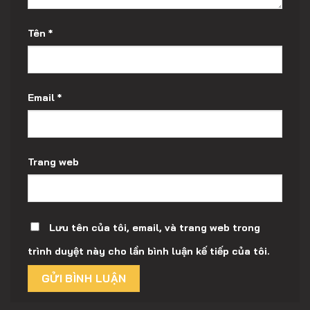
Tên
*
Email
*
Trang web
Lưu tên của tôi, email, và trang web trong
trình duyệt này cho lần bình luận kế tiếp của tôi.