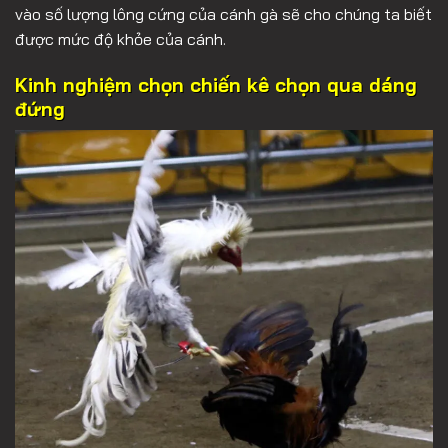
vào số lượng lông cứng của cánh gà sẽ cho chúng ta biết
được mức độ khỏe của cánh.
Kinh nghiệm chọn chiến kê chọn qua dáng
đứng