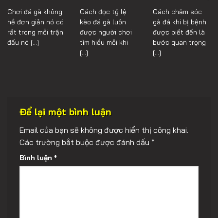
Chơi đá gà không
Cách đọc tỷ lệ
Cách chăm sóc
hề đơn giản nó có
kèo đá gà luôn
gà đá khi bị bệnh
rất trong mỗi trận
được người chơi
được biết đến là
đấu nó [...]
tìm hiểu mỗi khi
bước quan trọng
[...]
[...]
Để lại một bình luận
Email của bạn sẽ không được hiển thị công khai.
Các trường bắt buộc được đánh dấu
*
Bình luận
*