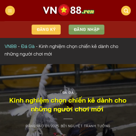
Bỏ
qua
nội
dung
ĐĂNG KÝ
ĐĂNG NHẬP
VN88
-
Đá Gà
-
Kinh nghiệm chọn chiến kê dành cho
những người chơi mới
ĐÁ GÀ
Kinh nghiệm chọn chiến kê dành cho
những người chơi mới
ĐĂNG VÀO
01/2025
BỞI
NGUYỆT TRANH TƯỞNG