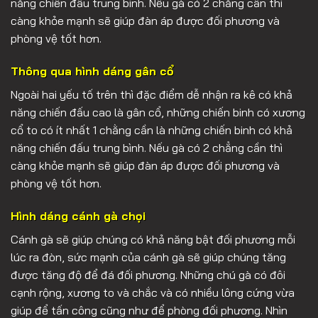
năng chiến đấu trung bình. Nếu gà có 2 chẳng cần thì
càng khỏe mạnh sẽ giúp đàn áp được đối phương và
phòng vệ tốt hơn.
Thông qua hình dáng gân cổ
Ngoài hai yếu tố trên thì đặc điểm dễ nhận ra kê có khả
năng chiến đấu cao là gân cổ, những chiến binh có xương
cổ to có ít nhất 1 chằng cần là những chiến binh có khả
năng chiến đấu trung bình. Nếu gà có 2 chẳng cần thì
càng khỏe mạnh sẽ giúp đàn áp được đối phương và
phòng vệ tốt hơn.
Hình dáng cánh gà chọi
Cánh gà sẽ giúp chúng có khả năng bật đối phương mỗi
lúc ra đòn, sức mạnh của cánh gà sẽ giúp chúng tăng
được tăng độ để đá đối phương. Những chú gà có đôi
cạnh rộng, xương to và chắc và có nhiều lông cứng vừa
giúp để tấn công cũng như để phòng đối phương. Nhìn