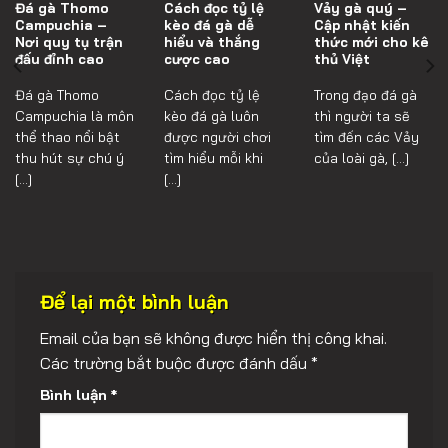
Đá gà Thomo
Cách đọc tỷ lệ
Vảy gà quý –
Campuchia –
kèo đá gà dễ
Cập nhật kiến
Nơi quy tụ trận
hiểu và thắng
thức mới cho kê
đấu đỉnh cao
cược cao
thủ Việt
Đá gà Thomo
Cách đọc tỷ lệ
Trong đạo đá gà
Campuchia là môn
kèo đá gà luôn
thì người ta sẽ
thể thao nổi bật
được người chơi
tìm đến các Vảy
thu hút sự chú ý
tìm hiểu mỗi khi
của loài gà, [...]
[...]
[...]
Để lại một bình luận
Email của bạn sẽ không được hiển thị công khai.
Các trường bắt buộc được đánh dấu
*
Bình luận
*