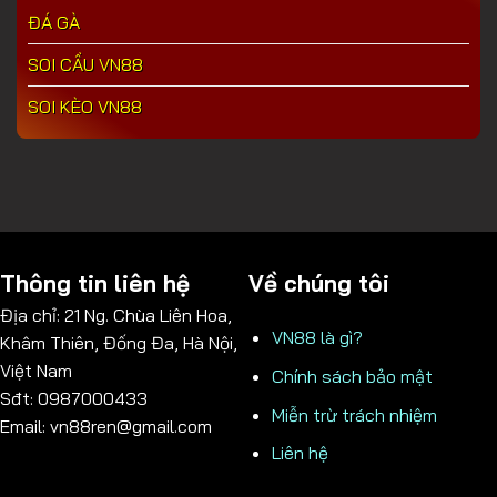
ĐÁ GÀ
SOI CẦU VN88
SOI KÈO VN88
Thông tin liên hệ
Về chúng tôi
Địa chỉ: 21 Ng. Chùa Liên Hoa,
VN88 là gì?
Khâm Thiên, Đống Đa, Hà Nội,
Việt Nam
Chính sách bảo mật
Sđt: 0987000433
Miễn trừ trách nhiệm
Email:
vn88ren@gmail.com
Liên hệ