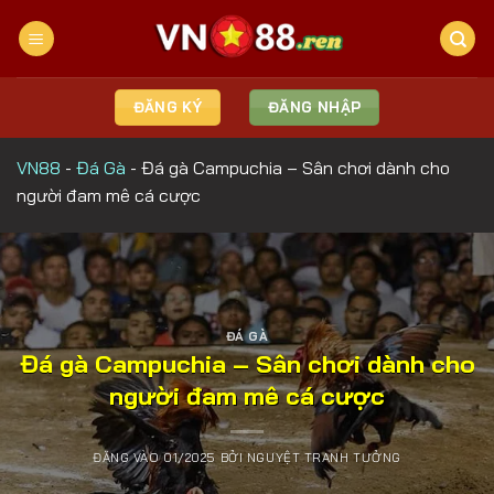
Bỏ
qua
nội
dung
ĐĂNG KÝ
ĐĂNG NHẬP
VN88
-
Đá Gà
-
Đá gà Campuchia – Sân chơi dành cho
người đam mê cá cược
ĐÁ GÀ
Đá gà Campuchia – Sân chơi dành cho
người đam mê cá cược
ĐĂNG VÀO
01/2025
BỞI
NGUYỆT TRANH TƯỞNG