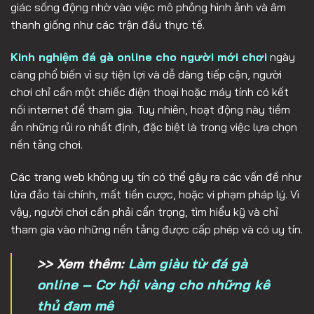
giác sống động nhờ vào việc mô phỏng hình ảnh và âm
thanh giống như các trận đấu thực tế.
Kinh nghiệm đá gà online cho người mới chơi
ngày
càng phổ biến vì sự tiện lợi và dễ dàng tiếp cận, người
chơi chỉ cần một chiếc điện thoại hoặc máy tính có kết
nối internet để tham gia. Tuy nhiên, hoạt động này tiềm
ẩn những rủi ro nhất định, đặc biệt là trong việc lựa chọn
nền tảng chơi.
Các trang web không uy tín có thể gây ra các vấn đề như
lừa đảo tài chính, mất tiền cược, hoặc vi phạm pháp lý. Vì
vậy, người chơi cần phải cẩn trọng, tìm hiểu kỹ và chỉ
tham gia vào những nền tảng được cấp phép và có uy tín.
>> Xem thêm:
Làm giàu từ đá gà
online – Cơ hội vàng cho những kê
thủ đam mê