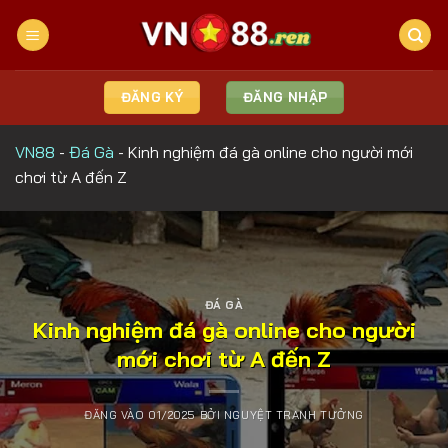
Bỏ
qua
nội
dung
ĐĂNG KÝ
ĐĂNG NHẬP
VN88
-
Đá Gà
-
Kinh nghiệm đá gà online cho người mới
chơi từ A đến Z
ĐÁ GÀ
Kinh nghiệm đá gà online cho người
mới chơi từ A đến Z
ĐĂNG VÀO
01/2025
BỞI
NGUYỆT TRANH TƯỞNG