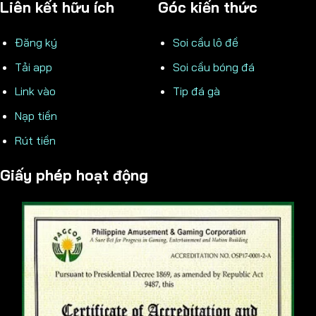
Liên kết hữu ích
Góc kiến thức
Đăng ký
Soi cầu lô đề
Tải app
Soi cầu bóng đá
Link vào
Tip đá gà
Nạp tiền
Rút tiền
Giấy phép hoạt động