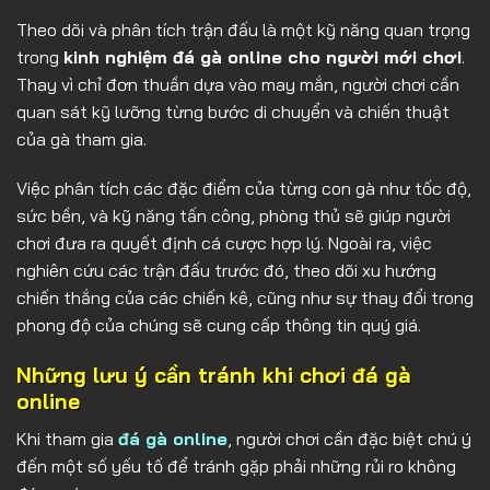
Theo dõi và phân tích trận đấu là một kỹ năng quan trọng
trong
kinh nghiệm đá gà online cho người mới chơi
.
Thay vì chỉ đơn thuần dựa vào may mắn, người chơi cần
quan sát kỹ lưỡng từng bước di chuyển và chiến thuật
của gà tham gia.
Việc phân tích các đặc điểm của từng con gà như tốc độ,
sức bền, và kỹ năng tấn công, phòng thủ sẽ giúp người
chơi đưa ra quyết định cá cược hợp lý. Ngoài ra, việc
nghiên cứu các trận đấu trước đó, theo dõi xu hướng
chiến thắng của các chiến kê, cũng như sự thay đổi trong
phong độ của chúng sẽ cung cấp thông tin quý giá.
Những lưu ý cần tránh khi chơi đá gà
online
Khi tham gia
đá gà online
, người chơi cần đặc biệt chú ý
đến một số yếu tố để tránh gặp phải những rủi ro không