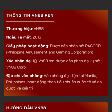
THÔNG TIN VN88.REN
Thương hiệu
: VN88
Ngày ra mắt
: 2013
Giấy phép hoạt động
: Được cấp phép bởi PAGCOR
(Philippine Amusement and Gaming Corporation)
Xác nhận đại lý
: Vn88.ren được cấp phép đại lý bởi
VN88 Corp.
Địa chỉ văn phòng
: Văn phòng đại diện tại Manila,
Philippines, hoạt động theo tiêu chuẩn quốc tế về cá
cược và giải trí
HƯỚNG DẪN VN88