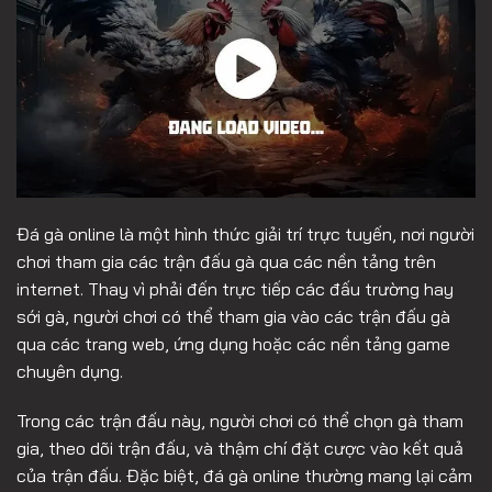
Đá gà online là một hình thức giải trí trực tuyến, nơi người
chơi tham gia các trận đấu gà qua các nền tảng trên
internet. Thay vì phải đến trực tiếp các đấu trường hay
sới gà, người chơi có thể tham gia vào các trận đấu gà
qua các trang web, ứng dụng hoặc các nền tảng game
chuyên dụng.
Trong các trận đấu này, người chơi có thể chọn gà tham
gia, theo dõi trận đấu, và thậm chí đặt cược vào kết quả
của trận đấu. Đặc biệt, đá gà online thường mang lại cảm