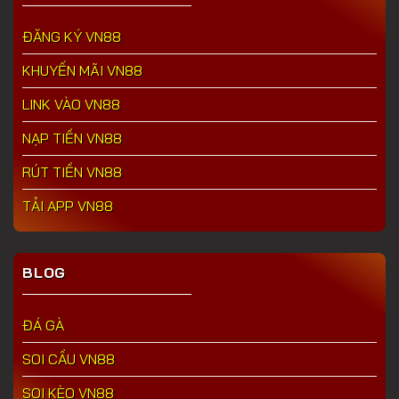
ĐĂNG KÝ VN88
KHUYẾN MÃI VN88
LINK VÀO VN88
NẠP TIỀN VN88
RÚT TIỀN VN88
TẢI APP VN88
BLOG
ĐÁ GÀ
SOI CẦU VN88
SOI KÈO VN88