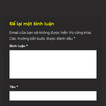
Để lại một bình luận
Email của bạn sẽ không được hiển thị công khai.
Các trường bắt buộc được đánh dấu
*
Bình luận
*
Tên
*