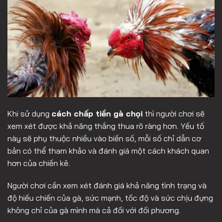
Khi sử dụng
cách chấp tiền gà chọi
thì người chơi sẽ
xem xét được khả năng thắng thua rõ ràng hơn. Yếu tố
này sẽ phụ thuộc nhiều vào biến số, mỗi số chỉ dẫn cơ
bản có thể tham khảo và đánh giá một cách khách quan
hơn của chiến kê.
Người chơi cần xem xét đánh giá khả năng tình trạng và
độ hiếu chiến của gà, sức mạnh, tốc độ và sức chịu đựng
không chỉ của gà mình mà cả đối với đối phương.