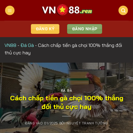
Bỏ
qua
nội
dung
ĐĂNG KÝ
ĐĂNG NHẬP
VN88
-
Đá Gà
-
Cách chấp tiền gà chọi 100% thắng đối
thủ cực hay
ĐÁ GÀ
Cách chấp tiền gà chọi 100% thắng
đối thủ cực hay
ĐĂNG VÀO
01/2025
BỞI
NGUYỆT TRANH TƯỞNG