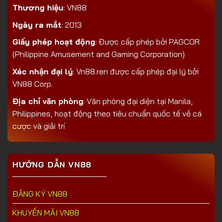
Thương hiệu
: VN88
Ngày ra mắt
: 2013
Giấy phép hoạt động
: Được cấp phép bởi PAGCOR
(Philippine Amusement and Gaming Corporation)
Xác nhận đại lý
: Vn88.ren được cấp phép đại lý bởi
VN88 Corp.
Địa chỉ văn phòng
: Văn phòng đại diện tại Manila,
Philippines, hoạt động theo tiêu chuẩn quốc tế về cá
cược và giải trí
HƯỚNG DẪN VN88
ĐĂNG KÝ VN88
KHUYẾN MÃI VN88