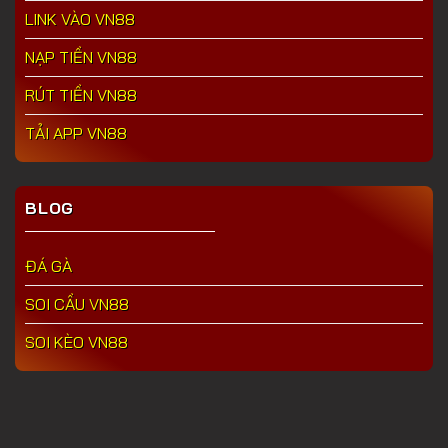
LINK VÀO VN88
NẠP TIỀN VN88
RÚT TIỀN VN88
TẢI APP VN88
BLOG
ĐÁ GÀ
SOI CẦU VN88
SOI KÈO VN88