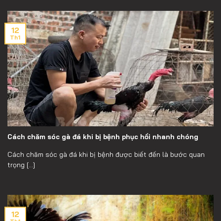
12
Th1
Cách chăm sóc gà đá khi bị bệnh phục hồi nhanh chóng
Cách chăm sóc gà đá khi bị bệnh được biết đến là bước quan
trọng [...]
12