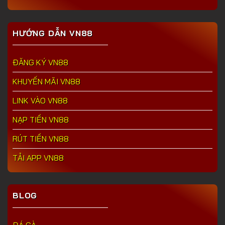
HƯỚNG DẪN VN88
ĐĂNG KÝ VN88
KHUYẾN MÃI VN88
LINK VÀO VN88
NẠP TIỀN VN88
RÚT TIỀN VN88
TẢI APP VN88
BLOG
ĐÁ GÀ