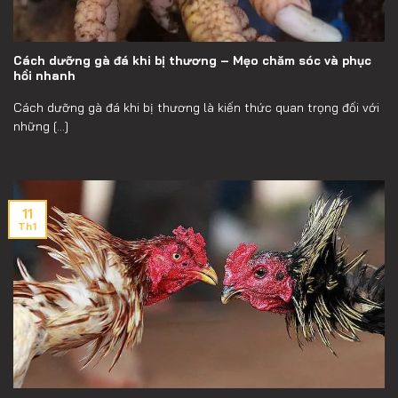
Cách dưỡng gà đá khi bị thương – Mẹo chăm sóc và phục
hồi nhanh
Cách dưỡng gà đá khi bị thương là kiến thức quan trọng đối với
những [...]
11
Th1