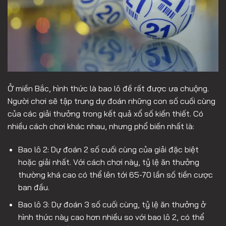
Ở miền Bắc, hình thức là bao lô đề rất được ưa chuộng.
Người chơi sẽ tập trung dự đoán những con số cuối cùng
của các giải thưởng trong kết quả xổ số kiến thiết. Có
nhiều cách chơi khác nhau, nhưng phổ biến nhất là:
Bao lô 2: Dự đoán 2 số cuối cùng của giải đặc biệt
hoặc giải nhất. Với cách chơi này, tỷ lệ ăn thưởng
thường khá cao có thể lên tới 65-70 lần số tiền cược
ban đầu.
Bao lô 3: Dự đoán 3 số cuối cùng, tỷ lệ ăn thưởng ở
hình thức này cao hơn nhiều so với bao lô 2, có thể