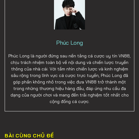
Phúc Long
Phúc Long là người đứng sau nền tảng cá cược uy tín VN88,
chịu trách nhiệm toàn bộ về nội dung và chiến lược truyền
thông của nhà cái. Với tầm nhìn chiến lược và kinh nghiệm
sâu rộng trong lĩnh vực cá cược trực tuyến, Phúc Long đã
góp phần không nhỏ trong việc đưa VN88 trở thành một
trong những thương hiệu hàng đầu, đáp ứng nhu cầu đa
dạng của người chơi và mang đến trải nghiệm tốt nhất cho
cộng đồng cá cược.
BÀI CÙNG CHỦ ĐỀ