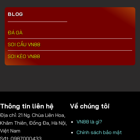
BLOG
ĐÁ GÀ
SOI CẦU VN88
SOI KÈO VN88
Thông tin liên hệ
Về chúng tôi
Địa chỉ: 21 Ng. Chùa Liên Hoa,
VN88 là gì?
Khâm Thiên, Đống Đa, Hà Nội,
Việt Nam
Chính sách bảo mật
Sđt: 0987000433