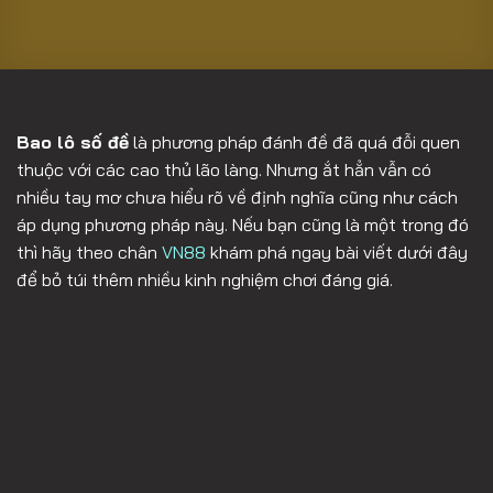
Bao lô số đề
là phương pháp đánh đề đã quá đỗi quen
thuộc với các cao thủ lão làng. Nhưng ắt hẳn vẫn có
nhiều tay mơ chưa hiểu rõ về định nghĩa cũng như cách
áp dụng phương pháp này. Nếu bạn cũng là một trong đó
thì hãy theo chân
VN88
khám phá ngay bài viết dưới đây
để bỏ túi thêm nhiều kinh nghiệm chơi đáng giá.