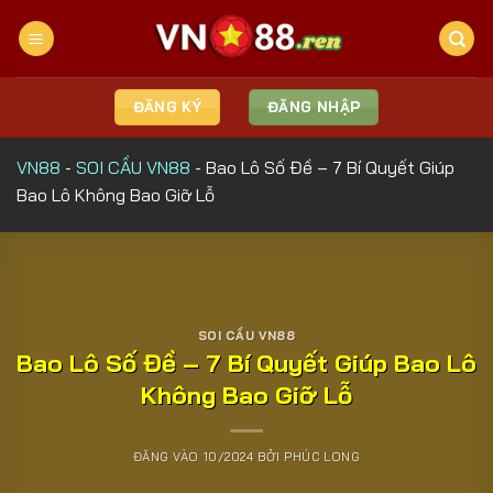
Bỏ
qua
nội
dung
ĐĂNG KÝ
ĐĂNG NHẬP
VN88
-
SOI CẦU VN88
-
Bao Lô Số Đề – 7 Bí Quyết Giúp
Bao Lô Không Bao Giỡ Lỗ
SOI CẦU VN88
Bao Lô Số Đề – 7 Bí Quyết Giúp Bao Lô
Không Bao Giỡ Lỗ
ĐĂNG VÀO
10/2024
BỞI
PHÚC LONG