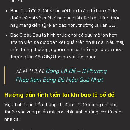
ăn 75.
Bao lô số đề 2 đài: Khác với bao lô ăn đề bạn sẽ dự
đoán cả hai số cuối cùng của giải đặc biệt. Hình thức
này mang đến tỷ lệ ăn cao hơn, thường là 1 ăn 3,3.
Bao 3 đài: Đây là hình thức chơi có quy mô lớn hơn
thành viên sẽ dự đoán kết quả trên nhiều đài. Nếu may
mắn trúng thưởng, người chơi có thể nhận được mức
thưởng lên đến 35,3 lần so với tiền cược.
XEM THÊM:
Bóng Lô Đề – 3 Phương
Pháp Xem Bóng Đề Hiệu Quả Nhất
Hướng dẫn tính tiền lãi khi bao lô số đề
Việc tính toán tiền thắng khi đánh lô đề không chỉ phụ
thuộc vào vùng miền mà còn chịu ảnh hưởng lớn từ các
nhà cái.