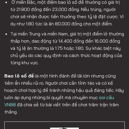
Ở miền Bắc, một điểm bao lô số đề thường có giá trị
từ 21.800 đồng đến 23.000 đồng. Nếu trúng, người
chơi sẽ nhận được tiền thưởng theo tỷ lệ đặt cược. Ví
dụ như 1:80 tức là ăn 80.000 đồng cho một điểm.
Tại miền Trung và miền Nam, giá trị một điểm lô thường
thấp hơn, dao động từ 14.400 đồng đến 16.000 đồng
và tỷ lệ ăn thường là 1:75 hoặc 1:80. Sự khác biệt này
chủ yếu do các quy định và cách thức hoạt động của
từng khu vực.
Bao lô số đề
là một hình đánh đề lãi lớn nhưng cũng
tiềm ẩn nhiều rủi ro. Người chơi cần tỉnh táo và có kế
hoạch chơi hợp lý để tránh những hậu quả đáng tiếc. Hãy
luôn áp dụng những bí quyết mà chuyên mục
soi cầu
VN88
đã chia sẻ từ bài viết trên để chơi trăm trận trăm
thắng.