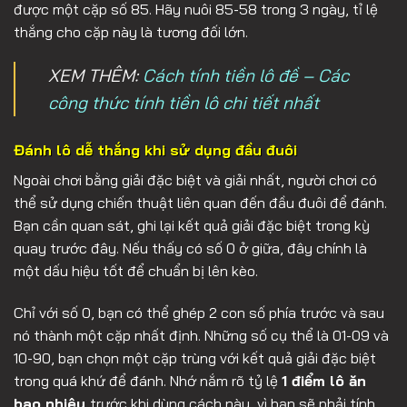
được một cặp số 85. Hãy nuôi 85-58 trong 3 ngày, tỉ lệ
thắng cho cặp này là tương đối lớn.
XEM THÊM:
Cách tính tiền lô đề – Các
công thức tính tiền lô chi tiết nhất
Đánh lô dễ thắng khi sử dụng đầu đuôi
Ngoài chơi bằng giải đặc biệt và giải nhất, người chơi có
thể sử dụng chiến thuật liên quan đến đầu đuôi để đánh.
Bạn cần quan sát, ghi lại kết quả giải đặc biệt trong kỳ
quay trước đây. Nếu thấy có số 0 ở giữa, đây chính là
một dấu hiệu tốt để chuẩn bị lên kèo.
Chỉ với số 0, bạn có thể ghép 2 con số phía trước và sau
nó thành một cặp nhất định. Những số cụ thể là 01-09 và
10-90, bạn chọn một cặp trùng với kết quả giải đặc biệt
trong quá khứ để đánh. Nhớ nắm rõ tỷ lệ
1 điểm lô ăn
bao nhiêu
trước khi dùng cách này, vì bạn sẽ phải tính