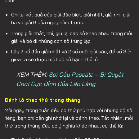
sau:
Ghi lại kết quả của giải đặc biệt, giải nhất, giải nhì, giải
ba và giải 6 của ngày hôm trước.
Trong giải nhất, nhì, giữ lại các số khác nhau trong mỗi
giải và bỏ đi những con số trùng lặp.
Lấy 2 số đầu giải nhất và 2 số cuối giải sáu, để số 3 ở
giữa ta sẽ được một bộ số bạch thủ lô.
XEM THÊM:
Soi Cầu Pascale – Bí Quyết
Chơi Cực Đỉnh Của Lão Làng
Đánh lô theo thứ trong tháng
Mỗi ngày trong tuần đều có thứ phù hợp với những bộ số
riêng, bạn chỉ cần ghi nhớ lại và đánh theo. Tất nhiên, mỗi
thứ trong tháng đều có ý nghĩa khác nhau, cụ thể là: