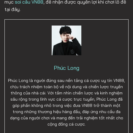
mục
soi cầu VN88
, để nhận được quyền lợi khi chơi lô đề
tại đây.
Phúc Long
Phúc Long là người đứng sau nền tảng cá cược uy tín VN88,
chịu trách nhiệm toàn bộ về nội dung và chiến lược truyền
thông của nhà cái. Với tầm nhìn chiến lược và kinh nghiệm
sâu rộng trong lĩnh vực cá cược trực tuyến, Phúc Long đã
góp phần không nhỏ trong việc đưa VN88 trở thành một
trong những thương hiệu hàng đầu, đáp ứng nhu cầu đa
dạng của người chơi và mang đến trải nghiệm tốt nhất cho
cộng đồng cá cược.