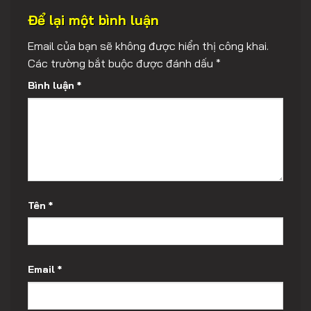
Để lại một bình luận
Email của bạn sẽ không được hiển thị công khai.
Các trường bắt buộc được đánh dấu
*
Bình luận
*
Tên
*
Email
*