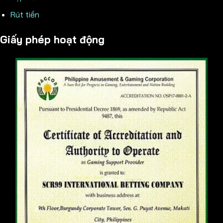
Rút tiền
Giấy phép hoạt động