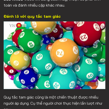
toán và đánh nhiều cặp khác nhau.
Đánh lô với quy tắc tam giác
Quy tắc tam giác cũng là một chiến thuật được nhiều
người áp dụng. Cụ thể người chơi thực hiện lần lượt như