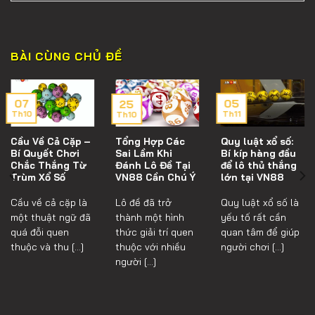
BÀI CÙNG CHỦ ĐỀ
07
05
25
Th10
Th11
Th10
Cầu Về Cả Cặp –
Tổng Hợp Các
Quy luật xổ số:
Bí Quyết Chơi
Sai Lầm Khi
Bí kíp hàng đầu
Chắc Thắng Từ
Đánh Lô Đề Tại
để lô thủ thắng
Trùm Xổ Số
VN88 Cần Chú Ý
lớn tại VN88
Cầu về cả cặp là
Lô đề đã trở
Quy luật xổ số là
một thuật ngữ đã
thành một hình
yếu tố rất cần
quá đỗi quen
thức giải trí quen
quan tâm để giúp
thuộc và thu [...]
thuộc với nhiều
người chơi [...]
người [...]