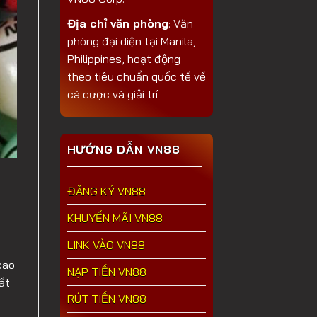
Địa chỉ văn phòng
: Văn
phòng đại diện tại Manila,
Philippines, hoạt động
theo tiêu chuẩn quốc tế về
cá cược và giải trí
HƯỚNG DẪN VN88
ĐĂNG KÝ VN88
KHUYẾN MÃI VN88
LINK VÀO VN88
cao
NẠP TIỀN VN88
ất
RÚT TIỀN VN88