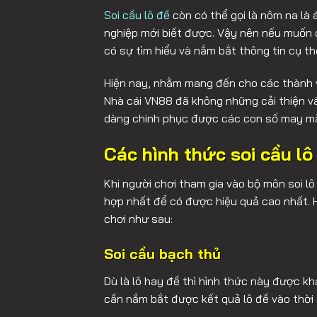
Soi cầu lô đề
còn có thể gọi là nôm na là
nghiệp mới biết được. Vậy nên nếu muốn 
có sự tìm hiểu và nắm bắt thông tin cụ th
Hiện nay, nhằm mang đến cho các thành v
Nhà cái VN88 đã không những cải thiện và
dàng chinh phục được các con số may m
Các hình thức soi cầu lô
Khi người chơi tham gia vào bộ môn soi l
hợp nhất để có được hiệu quả cao nhất. 
chơi như sau:
Soi cầu bạch thủ
Dù là lô hay đề thì hình thức này được kh
cần nắm bắt được kết quả lô đề vào thời 