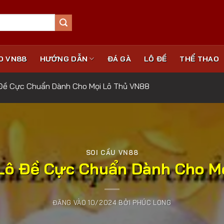
O VN88
HƯỚNG DẪN
ĐÁ GÀ
LÔ ĐỀ
THỂ THAO
ô Đề Cực Chuẩn Dành Cho Mọi Lô Thủ VN88
SOI CẦU VN88
u Lô Đề Cực Chuẩn Dành Cho M
ĐĂNG VÀO
10/2024
BỞI
PHÚC LONG