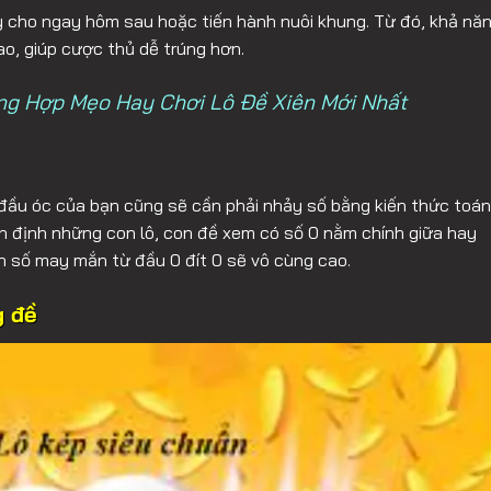
y cho ngay hôm sau hoặc tiến hành nuôi khung. Từ đó, khả nă
ao, giúp cược thủ dễ trúng hơn.
ổng Hợp Mẹo Hay Chơi Lô Đề Xiên Mới Nhất
 đầu óc của bạn cũng sẽ cần phải nhảy số bằng kiến thức toán
n định những con lô, con đề xem có số 0 nằm chính giữa hay
on số may mắn từ đầu 0 đít 0 sẽ vô cùng cao.
g đề