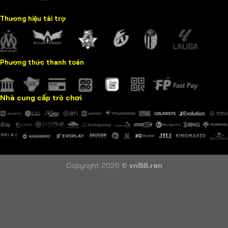
Thương hiệu tài trợ
Phương thức thanh toán
Nhà cung cấp trò chơi
Copyright 2026 ©
vn88.ren