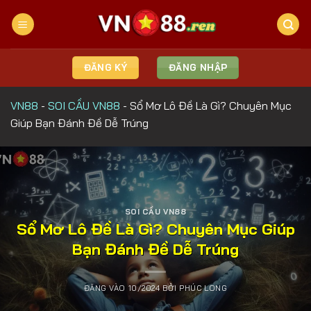
Bỏ
qua
nội
dung
ĐĂNG KÝ
ĐĂNG NHẬP
VN88
-
SOI CẦU VN88
-
Sổ Mơ Lô Đề Là Gì? Chuyên Mục
Giúp Bạn Đánh Đề Dễ Trúng
SOI CẦU VN88
Sổ Mơ Lô Đề Là Gì? Chuyên Mục Giúp
Bạn Đánh Đề Dễ Trúng
ĐĂNG VÀO
10/2024
BỞI
PHÚC LONG