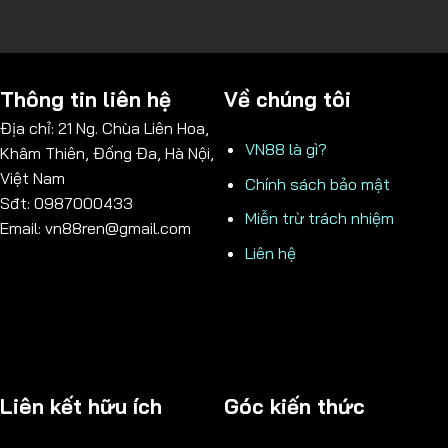
Thông tin liên hệ
Về chúng tôi
Địa chỉ: 21 Ng. Chùa Liên Hoa,
VN88 là gì?
Khâm Thiên, Đống Đa, Hà Nội,
Việt Nam
Chính sách bảo mật
Sđt: 0987000433
Miễn trừ trách nhiệm
Email:
vn88ren@gmail.com
Liên hệ
Liên kết hữu ích
Góc kiến thức