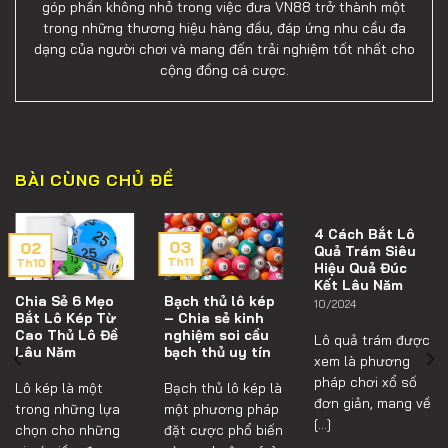
góp phần không nhỏ trong việc đưa VN88 trở thành một
trong những thương hiệu hàng đầu, đáp ứng nhu cầu đa
dạng của người chơi và mang đến trải nghiệm tốt nhất cho
cộng đồng cá cược.
BÀI CÙNG CHỦ ĐỀ
4 Cách Bắt Lô
03
02
Quả Trám Siêu
Th11
Th10
Hiệu Quả Đúc
Kết Lâu Năm
Chia Sẻ 6 Mẹo
Bạch thủ lô kép
10/2024
Bắt Lô Kép Từ
– Chia sẻ kinh
Cao Thủ Lô Đề
nghiệm soi cầu
Lô quả trám được
Lâu Năm
bạch thủ uy tín
xem là phương
pháp chơi xổ số
Lô kép là một
Bạch thủ lô kép là
đơn giản, mang về
trong những lựa
một phương pháp
[...]
chọn cho những
đặt cược phổ biến