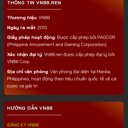
THÔNG TIN VN88.REN
Thương hiệu
: VN88
Ngày ra mắt
: 2013
Giấy phép hoạt động
: Được cấp phép bởi PAGCOR
(Philippine Amusement and Gaming Corporation)
Xác nhận đại lý
: Vn88.ren được cấp phép đại lý bởi
VN88 Corp.
Địa chỉ văn phòng
: Văn phòng đại diện tại Manila,
Philippines, hoạt động theo tiêu chuẩn quốc tế về cá
cược và giải trí
HƯỚNG DẪN VN88
ĐĂNG KÝ VN88