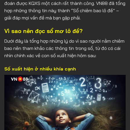
đoán được KQXS một cách rất thành công. VN88 đã tổng
hợp những thông tin này thành “Sổ chiêm bao lô đề” –
giải đáp mọi vấn đề mà bạn gặp phải.
Vì sao nên đọc sổ mơ lô đề?
Dưới đây là tổng hợp những lý do vì sao người nằm chiêm
bao nên tham khảo các thông tin trong sổ, từ đó có cái
nhìn chính xác về con số xuất hiện hôm sau:
Số xuất hiện ở nhiều khía cạnh