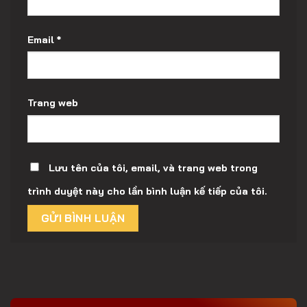
Email
*
Trang web
Lưu tên của tôi, email, và trang web trong
trình duyệt này cho lần bình luận kế tiếp của tôi.