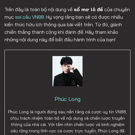
Trên đây là toàn bộ nội dung về
sổ mơ lô đề
của chuyên
mục
soi cầu VN88
. Hy vọng rằng bạn sẽ có được nhiều
kiến thức hữu ích thông qua bài viết trên. Từ đó, giành
chiến thắng thành công khi đánh đề. Hãy tham khảo
những nội dung này để bắt đầu hành trình của bạn!
Phúc Long
Phúc Long là người đứng sau nền tảng cá cược uy tín VN88,
chịu trách nhiệm toàn bộ về nội dung và chiến lược truyền
thông của nhà cái. Với tầm nhìn chiến lược và kinh nghiệm
sâu rộng trong lĩnh vực cá cược trực tuyến, Phúc Long đã