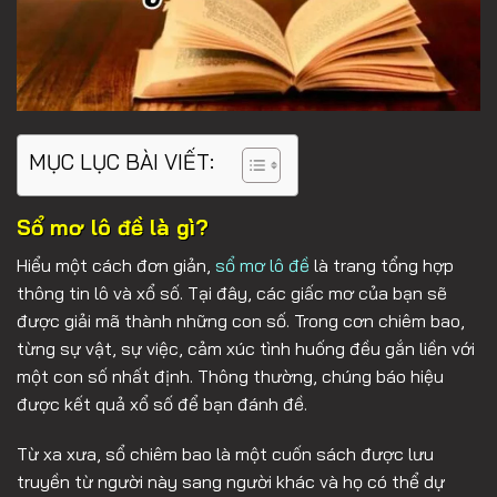
MỤC LỤC BÀI VIẾT:
Sổ mơ lô đề là gì?
Hiểu một cách đơn giản,
sổ mơ lô đề
là trang tổng hợp
thông tin lô và xổ số. Tại đây, các giấc mơ của bạn sẽ
được giải mã thành những con số. Trong cơn chiêm bao,
từng sự vật, sự việc, cảm xúc tình huống đều gắn liền với
một con số nhất định. Thông thường, chúng báo hiệu
được kết quả xổ số để bạn đánh đề.
Từ xa xưa, sổ chiêm bao là một cuốn sách được lưu
truyền từ người này sang người khác và họ có thể dự