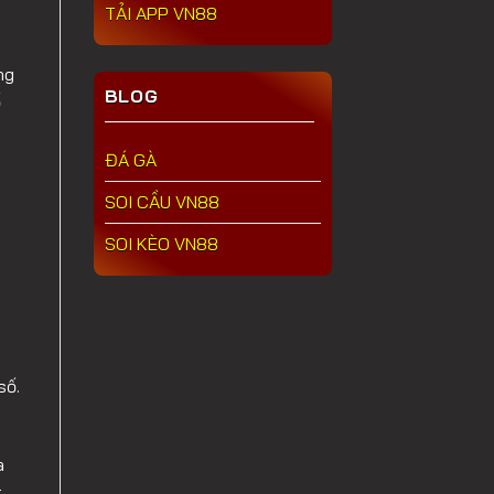
TẢI APP VN88
ng
BLOG
ố
ĐÁ GÀ
SOI CẦU VN88
SOI KÈO VN88
số.
a
t