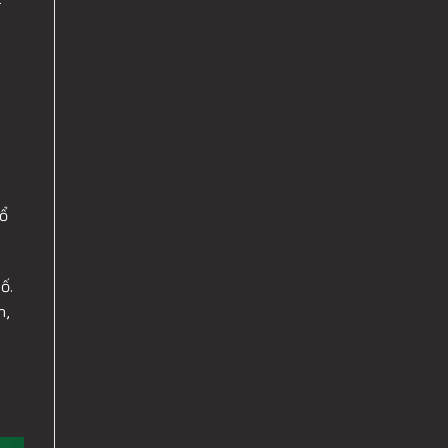
xổ
ố.
n,