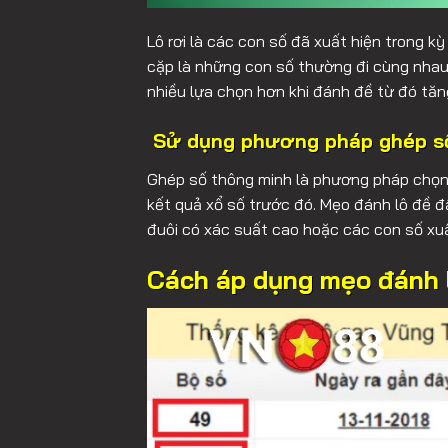
Lô rơi là các con số đã xuất hiện trong k
cặp là những con số thường đi cùng nhau 
nhiều lựa chọn hơn khi đánh đề từ đó tăn
Sử dụng phương pháp ghép s
Ghép số thông minh là phương pháp chọn 
kết quả xổ số trước đó. Mẹo đánh lô đề 
đuôi có xác suất cao hoặc các con số xu
Cách áp dụng mẹo đánh l