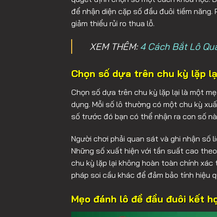
để nhận diện cặp số đầu đuôi tiềm năng. 
giảm thiểu rủi ro thua lỗ.
XEM THÊM:
4 Cách Bắt Lô Qu
Chọn số dựa trên chu kỳ lặp lạ
Chọn số dựa trên chu kỳ lặp lại là một m
dụng. Mỗi số lô thường có một chu kỳ xuấ
số trước đó bạn có thể nhận ra con số nào 
Người chơi phải quan sát và ghi nhận số 
Những số xuất hiện với tần suất cao theo 
chu kỳ lặp lại không hoàn toàn chính xác
pháp soi cầu khác để đảm bảo tính hiệu q
Mẹo đánh lô đề đầu đuôi kết hợ