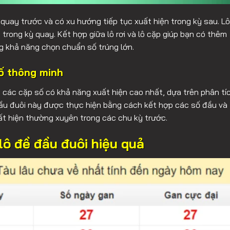
ỳ quay trước và có xu hướng tiếp tục xuất hiện trong kỳ sau. Lô
trong kỳ quay. Kết hợp giữa lô rơi và lô cặp giúp bạn có thêm
g khả năng chọn chuẩn số trúng lớn.
ố thông minh
các cặp số có khả năng xuất hiện cao nhất, dựa trên phân tí
đầu đuôi này được thực hiện bằng cách kết hợp các số đầu và
ất hiện thường xuyên trong các chu kỳ trước.
ô đề đầu đuôi hiệu quả