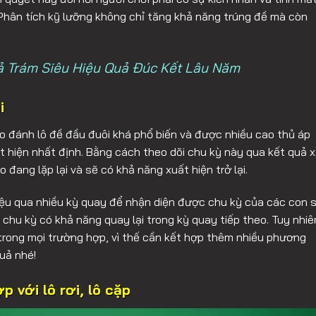
Phân tích kỹ lưỡng không chỉ tăng khả năng trúng đề mà còn
ả Trám Siêu Hiệu Quả Đúc Kết Lâu Năm
i
ẹo đánh lô đề đầu đuôi khá phổ biến và được nhiều cao thủ áp
t hiện nhất định. Bằng cách theo dõi chu kỳ này qua kết quả 
đang lặp lại và sẽ có khả năng xuất hiện trở lại.
liệu qua nhiều kỳ quay để nhận diện được chu kỳ của các con s
chu kỳ có khả năng quay lại trong kỳ quay tiếp theo. Tuy nhiê
 trong mọi trường hợp, vì thế cần kết hợp thêm nhiều phương
uả nhé!
p với lô rơi, lô cặp