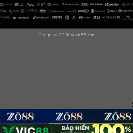
Copyright 2026 ©
vn88.ren