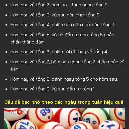
Hôm nay về tổng 2, hôm sau đánh ngay tổng 9.
Hôm nay về tổng 3, kỳ sau nên chơi tổng 8.
Hôm nay về tổng 4, phiên sau nên nuôi dàn tổng 7.
Hôm nay về tổng 5, kỳ tới đầu tư cho tổng 6 chắc
chắn thắng đậm.
Hôm nay về tổng 6, phiên tới rất hay về tổng 4.
Hôm nay về tổng 7, hôm sau chọn tổng 2 chắc chắn về
tiền.
Hôm nay về tổng 8, đánh ngay tổng 5 cho hôm sau.
Hôm nay về tổng 9, kỳ sau đầu tư tổng 1.
Cầu đề bạc nhớ theo các ngày trong tuần hiệu quả