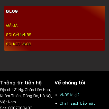
BLOG
ĐÁ GÀ
SOI CẦU VN88
SOI KÈO VN88
Thông tin liên hệ
Về chúng tôi
Địa chỉ: 21 Ng. Chùa Liên Hoa,
VN88 là gì?
Khâm Thiên, Đống Đa, Hà Nội,
Việt Nam
Chính sách bảo mật
Sđt: 0987000433