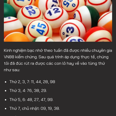
Kinh nghiệm bạc nhớ theo tuần đã được nhiều chuyên gia
VN88 kiểm chứng. Sau quá trình áp dụng thực tế, chúng
tôi đã đúc rút ra được các con lô hay về vào từng thứ
như sau:
Thứ 2, 3, 7: 11, 44, 28, 98
Thứ 3, 4: 76, 38, 29.
Thứ 5, 6: 48, 27, 47, 99.
Thứ 7, chủ nhật: 09, 19, 38.