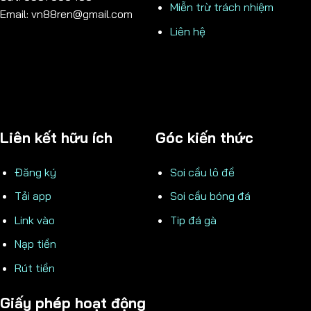
Miễn trừ trách nhiệm
Email:
vn88ren@gmail.com
Liên hệ
Liên kết hữu ích
Góc kiến thức
Đăng ký
Soi cầu lô đề
Tải app
Soi cầu bóng đá
Link vào
Tip đá gà
Nạp tiền
Rút tiền
Giấy phép hoạt động