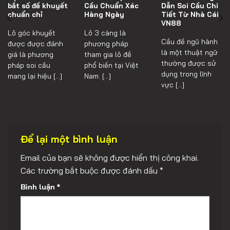
bắt số đề khuyết
Cầu Chuẩn Xác
Dẫn Soi Cầu Chi
chuẩn chỉ
Hàng Ngày
Tiết Từ Nhà Cái
VN88
Lô góc khuyết
Lô 3 càng là
Cầu đề ngũ hành
được được đánh
phương pháp
là một thuật ngữ
giá là phương
tham gia lô đề
thường được sử
pháp soi cầu
phổ biến tại Việt
dụng trong lĩnh
mang lại hiệu [...]
Nam. [...]
vực [...]
Để lại một bình luận
Email của bạn sẽ không được hiển thị công khai.
Các trường bắt buộc được đánh dấu
*
Bình luận
*