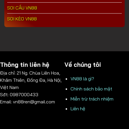
SOI CẦU VN88
SOI KÈO VN88
Thông tin liên hệ
Về chúng tôi
Địa chỉ: 21 Ng. Chùa Liên Hoa,
VN88 là gì?
Khâm Thiên, Đống Đa, Hà Nội,
Việt Nam
Chính sách bảo mật
Sđt: 0987000433
Miễn trừ trách nhiệm
Email:
vn88ren@gmail.com
Liên hệ