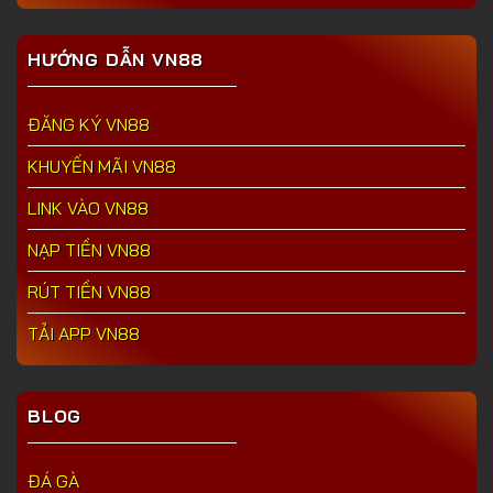
HƯỚNG DẪN VN88
ĐĂNG KÝ VN88
KHUYẾN MÃI VN88
LINK VÀO VN88
NẠP TIỀN VN88
RÚT TIỀN VN88
TẢI APP VN88
BLOG
ĐÁ GÀ