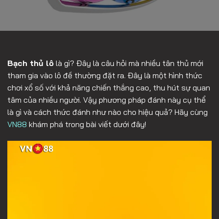
Bạch thủ lô
là gì? Đây là câu hỏi mà nhiều tân thủ mới
tham gia vào lô đề thường đặt ra. Đây là một hình thức
chơi xổ số với khả năng chiến thắng cao, thu hút sự quan
tâm của nhiều người. Vậy phương pháp đánh này cụ thể
là gì và cách thức đánh như nào cho hiệu quả? Hãy cùng
VN88
khám phá trong bài viết dưới đây!