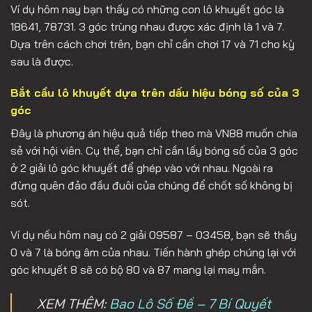
Ví dụ hôm nay bạn thấy có những con lô khuyết góc là
18641, 78731. 3 góc trùng nhau được xác định là 1 và 7.
Dựa trên cách chơi trên, bạn chỉ cần chơi 17 và 71 cho kỳ
sau là được.
Bắt cầu lô khuyết dựa trên dấu hiệu bóng số của 3
góc
Đây là phương án hiệu quả tiếp theo mà VN88 muốn chia
sẻ với hội viên. Cụ thể, bạn chỉ cần lấy bóng số của 3 góc
ở 2 giải lô góc khuyết để ghép vào với nhau. Ngoài ra
đừng quên đảo đầu đuôi của chúng để chốt số không bị
sót.
Ví dụ nếu hôm nay có 2 giải 09587 – 03458, bạn sẽ thấy
0 và 7 là bóng âm của nhau. Tiến hành ghép chúng lại với
góc khuyết 8 sẽ có bộ 80 và 87 mang lại may mắn.
XEM THÊM:
Bao Lô Số Đề – 7 Bí Quyết