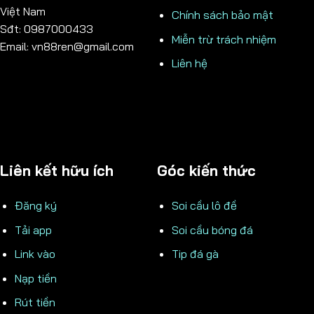
Việt Nam
Chính sách bảo mật
Sđt: 0987000433
Miễn trừ trách nhiệm
Email:
vn88ren@gmail.com
Liên hệ
Liên kết hữu ích
Góc kiến thức
Đăng ký
Soi cầu lô đề
Tải app
Soi cầu bóng đá
Link vào
Tip đá gà
Nạp tiền
Rút tiền