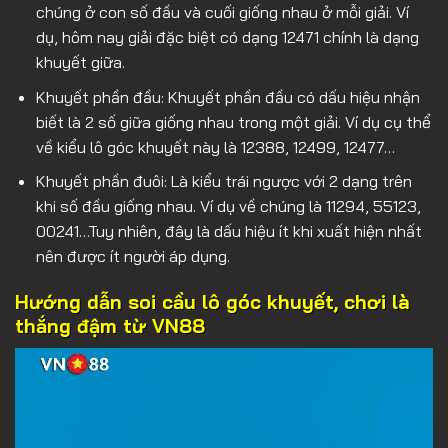
chúng ở con số đầu và cuối giống nhau ở mỗi giải. Ví
dụ, hôm nay giải đặc biệt có dạng 12471 chính là dạng
khuyết giữa.
Khuyết phần đầu: Khuyết phần đầu có dấu hiệu nhận
biết là 2 số giữa giống nhau trong một giải. Ví dụ cụ thể
về kiểu lô góc khuyết này là 12388, 12499, 12477…
Khuyết phần đuôi: Là kiểu trái ngược với 2 dạng trên
khi số đầu giống nhau. Ví dụ về chúng là 11294, 55123,
00241…Tuy nhiên, đây là dấu hiệu ít khi xuất hiện nhất
nên được ít người áp dụng.
Hướng dẫn soi cầu lô góc khuyết, chơi là
thắng đậm từ VN88