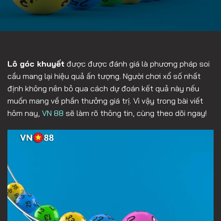
Lô góc khuyết
được được đánh giá là phương pháp soi
cầu mang lại hiệu quả ấn tượng. Người chơi xổ số nhất
định không nên bỏ qua cách dự đoán kết quả này nếu
muốn mang về phần thưởng giá trị. Vì vậy trong bài viết
hôm nay,
VN 88
sẽ làm rõ thông tin, cùng theo dõi ngay!