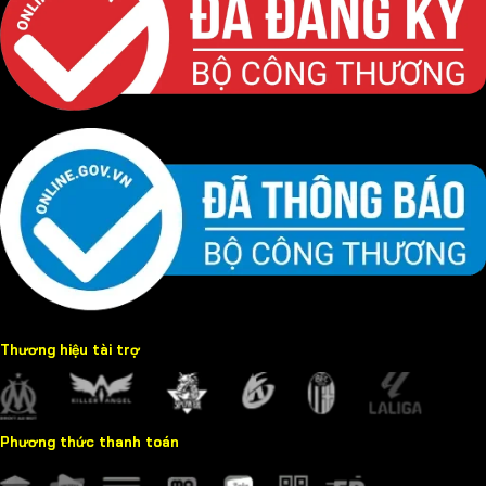
Thương hiệu tài trợ
Phương thức thanh toán