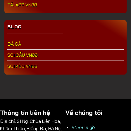
TẢI APP VN88
BLOG
ĐÁ GÀ
SOI CẦU VN88
SOI KÈO VN88
Thông tin liên hệ
Về chúng tôi
Địa chỉ: 21 Ng. Chùa Liên Hoa,
VN88 là gì?
Khâm Thiên, Đống Đa, Hà Nội,