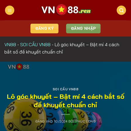
Bỏ
qua
nội
dung
ĐĂNG KÝ
ĐĂNG NHẬP
VN88
-
SOI CẦU VN88
-
Lô góc khuyết – Bật mí 4 cách
bắt số đề khuyết chuẩn chỉ
SOI CẦU VN88
Lô góc khuyết – Bật mí 4 cách bắt số
đề khuyết chuẩn chỉ
ĐĂNG VÀO
10/2024
BỞI
PHÚC LONG