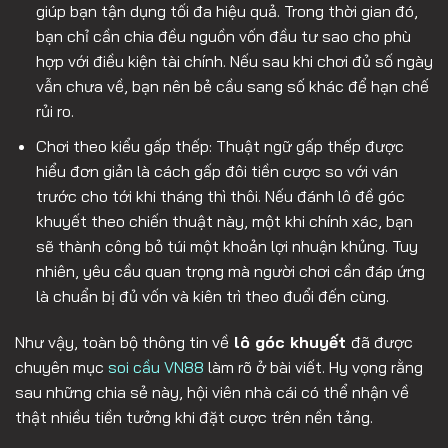
giúp bạn tận dụng tối đa hiệu quả. Trong thời gian đó,
bạn chỉ cần chia đều nguồn vốn đầu tư sao cho phù
hợp với điều kiện tài chính. Nếu sau khi chơi đủ số ngày
vẫn chưa về, bạn nên bẻ cầu sang số khác để hạn chế
rủi ro.
Chơi theo kiểu gấp thếp: Thuật ngữ gấp thếp được
hiểu đơn giản là cách gấp đôi tiền cược so với ván
trước cho tới khi tháng thì thôi. Nếu đánh lô đề góc
khuyết theo chiến thuật này, một khi chính xác, bạn
sẽ thành công bỏ túi một khoản lợi nhuận khủng. Tuy
nhiên, yêu cầu quan trọng mà người chơi cần đáp ứng
là chuẩn bị đủ vốn và kiên trì theo đuổi đến cùng.
Như vậy, toàn bộ thông tin về
lô góc khuyết
đã được
chuyên mục
soi cầu VN88
làm rõ ở bài viết. Hy vọng rằng
sau những chia sẻ này, hội viên nhà cái có thể nhận về
thật nhiều tiền tưởng khi đặt cược trên nền tảng.