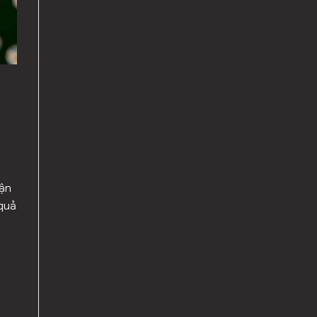
vận
 quả