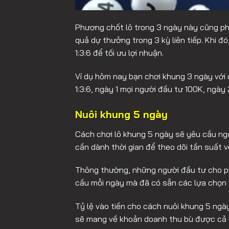
Phương chốt lô trong 3 ngày này cũng phát
quả dự thưởng trong 3 kỳ liên tiếp. Khi đó
1:3:6 để tối ưu lợi nhuận.
Ví dụ hôm nay bạn chơi khung 3 ngày với 
1:3:6, ngày 1 mọi người đầu tư 100K, ngà
Nuôi khung 5 ngày
Cách chơi lô khung 5 ngày sẽ yêu cầu ngư
cần dành thời gian để theo dõi tần suất v
Thông thường, những người đầu tư cho ph
cầu mỗi ngày mà đã có sẵn các lựa chọn v
Tỷ lệ vào tiền cho cách nuôi khung 5 ngày 
sẽ mang về khoản doanh thu bù được cả g