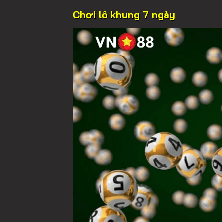
Chơi lô khung 7 ngày