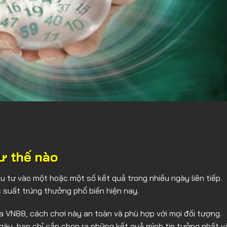
hư thế nào
u tư vào một hoặc một số kết quả trong nhiều ngày liên tiếp.
 suất trúng thưởng phổ biến hiện nay.
a VN88, cách chơi này an toàn và phù hợp với mọi đối tượng.
 ngày, bạn chỉ cần chọn ra những kết quả mình tin tưởng nhất v