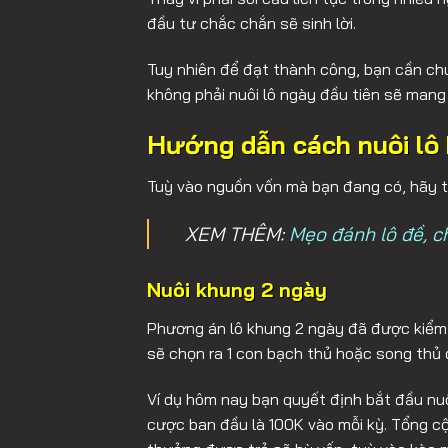
đầu tư chắc chắn sẽ sinh lời.
Tuy nhiên để đạt thành công, bạn cần chu
không phải nuôi lô ngày đầu tiên sẽ mang 
Hướng dẫn cách nuôi lô 
Tuỳ vào nguồn vốn mà bạn đang có, hãy 
XEM THÊM:
Mẹo đánh lô đề, ch
Nuôi khung 2 ngày
Phương án lô khung 2 ngày đã được kiểm 
sẽ chọn ra 1 con bạch thủ hoặc song thủ 
Ví dụ hôm nay bạn quyết định bắt đầu nu
cược ban đầu là 100K vào mỗi kỳ. Tổng cộ