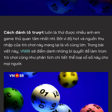
Cách đánh lô trượt
luôn là thứ được nhiều anh em
game thủ quan tâm nhất nhì. Bởi vì độ hot và nguồn thu
nhập của trò chơi này mang lại là vô cùng lớn. Trong bài
viết này,
VN88
sẽ điểm danh những bí quyết để làm trùm
trò chơi cũng như phân tích chi tiết thể loại xổ số này cho
mọi người.