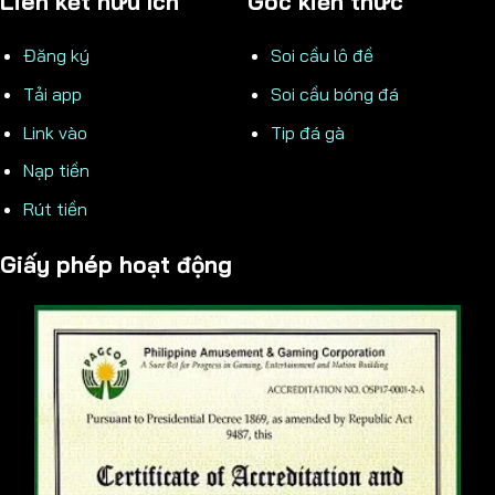
Liên kết hữu ích
Góc kiến thức
Đăng ký
Soi cầu lô đề
Tải app
Soi cầu bóng đá
Link vào
Tip đá gà
Nạp tiền
Rút tiền
Giấy phép hoạt động