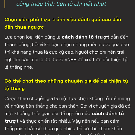
công thức tính tiền lô chi tiết nhất
Chọn xiên phù hợp tránh việc đánh quá cao dẫn
đến thua ngược
Lựa chọn loại xiên cũng là
cách đánh lô trượt
dẫn đến
thành công, bởi vì khi bạn chọn những mức cược quá cao
thì khả năng thua là cực kỳ cao. Người chơi chỉ nên trải
nghiệm các loại lô đã được VN88 đề xuất để cải thiện tỷ
lệ thắng nhé.
Có thể chơi theo những chuyên gia để cải thiện tỷ
lệ thắng
Cược theo chuyên gia là một lựa chọn không tồi để mang
về những bàn thắng cho bản thân. Bởi vì chuyên gia đã có
một khoảng thời gian dài để nghiên cứu
cách đánh lô
trượt
và thực chiến rất nhiều. Vậy nên nếu bạn cảm
thấy mình bắt số thua quá nhiều thì có thể tham khảo