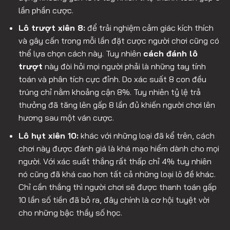
lần phần cược.
Lô trượt xiên 8:
để trải nghiệm cảm giác kích thích
và gây cấn trong mỗi lần đặt cược người chơi cũng có
thể lựa chọn cách này. Tuy nhiên
cách đánh lô
trượt
này đòi hỏi mọi người phải là những tay tính
toán và phân tích cực đỉnh. Do xác suất 8 con đều
trúng chỉ nằm khoảng cận 8%. Tuy nhiên tỷ lệ trả
thưởng đã tăng lên gấp 8 lần đủ khiến người chơi lên
hương sau một ván cược.
Lô hụt xiên 10:
khác với những loại đã kể trên, cách
chơi này được đánh giá là khá mạo hiểm dành cho mọi
người. Với xác suất thắng rất thấp chỉ 4% tuy nhiên
nó cũng đã khá cao hơn tất cả những loại lô đề khác.
Chỉ cần thắng thì người chơi sẽ được thanh toán gấp
10 lần số tiền đã bỏ ra, đây chính là cơ hội tuyệt vời
cho những bậc thầy số học.