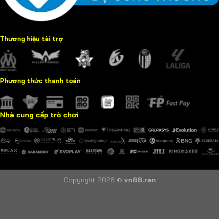
Thương hiệu tài trợ
Phương thức thanh toán
Nhà cung cấp trò chơi
Copyright 2026 ©
vn88.ren