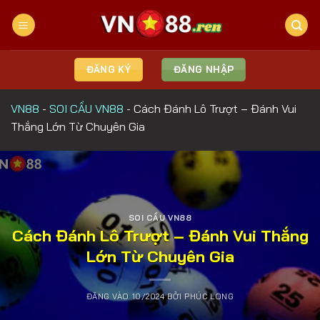
Bỏ
qua
nội
dung
ĐĂNG KÝ
ĐĂNG NHẬP
VN88
-
SOI CẦU VN88
-
Cách Đánh Lô Trượt – Đánh Vui
Thắng Lớn Từ Chuyên Gia
SOI CẦU VN88
Cách Đánh Lô Trượt – Đánh Vui Thắng
Lớn Từ Chuyên Gia
ĐĂNG VÀO
10/2024
BỞI
PHÚC LONG