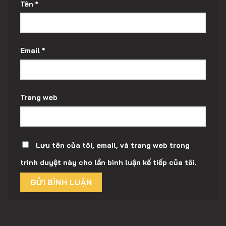
Tên
*
Email
*
Trang web
Lưu tên của tôi, email, và trang web trong
trình duyệt này cho lần bình luận kế tiếp của tôi.