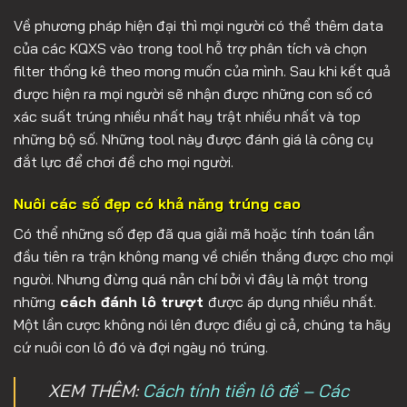
Về phương pháp hiện đại thì mọi người có thể thêm data
của các KQXS vào trong tool hỗ trợ phân tích và chọn
filter thống kê theo mong muốn của mình. Sau khi kết quả
được hiện ra mọi người sẽ nhận được những con số có
xác suất trúng nhiều nhất hay trật nhiều nhất và top
những bộ số. Những tool này được đánh giá là công cụ
đắt lực để chơi đề cho mọi người.
Nuôi các số đẹp có khả năng trúng cao
Có thể những số đẹp đã qua giải mã hoặc tính toán lần
đầu tiên ra trận không mang về chiến thắng được cho mọi
người. Nhưng đừng quá nản chí bởi vì đây là một trong
những
cách đánh lô trượt
được áp dụng nhiều nhất.
Một lần cược không nói lên được điều gì cả, chúng ta hãy
cứ nuôi con lô đó và đợi ngày nó trúng.
XEM THÊM:
Cách tính tiền lô đề – Các