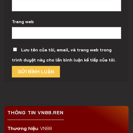
Trang web
Lưu tên của tôi, email, và trang web trong
trình duyệt này cho lần bình luận kế tiếp của tôi.
THÔNG TIN VN88.REN
Thương hiệu
: VN88