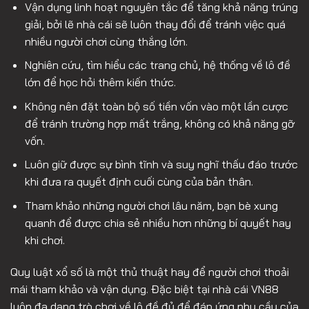
Vận dụng linh hoạt nguyên tắc để tăng khả năng trúng
giải, bởi lẽ nhà cái sẽ luôn thay đổi để tránh việc quá
nhiều người chơi cùng thắng lớn.
Nghiên cứu, tìm hiểu các trang chủ, hệ thống về lô đề
lớn để học hỏi thêm kiến thức.
Không nên đặt toàn bộ số tiền vốn vào một lần cược
để tránh trường hợp mất trắng, không có khả năng gỡ
vốn.
Luôn giữ được sự bình tĩnh và suy nghĩ thấu đáo trước
khi đưa ra quyết định cuối cùng của bản thân.
Tham khảo những người chơi lâu năm, bạn bè xung
quanh để được chia sẻ nhiều hơn những bí quyết hay
khi chơi.
Quy luật xổ số là một thủ thuật hay để người chơi thoải
mái tham khảo và vận dụng. Đặc biệt tại nhà cái VN88
luôn đa dạng trò chơi về lô đề đủ để đáp ứng nhu cầu của