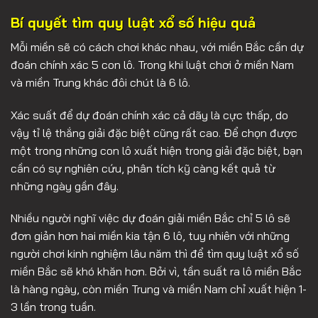
Bí quyết tìm quy luật xổ số hiệu quả
Mỗi miền sẽ có cách chơi khác nhau, với miền Bắc cần dự
đoán chính xác 5 con lô. Trong khi luật chơi ở miền Nam
và miền Trung khác đôi chút là 6 lô.
Xác suất để dự đoán chính xác cả dãy là cực thấp, do
vậy tỉ lệ thắng giải đặc biệt cũng rất cao. Để chọn được
một trong những con lô xuất hiện trong giải đặc biệt, bạn
cần có sự nghiên cứu, phân tích kỹ càng kết quả từ
những ngày gần đây.
Nhiều người nghĩ việc dự đoán giải miền Bắc chỉ 5 lô sẽ
đơn giản hơn hai miền kia tận 6 lô, tuy nhiên với những
người chơi kinh nghiệm lâu năm thì để tìm quy luật xổ số
miền Bắc sẽ khó khăn hơn. Bởi vì, tần suất ra lô miền Bắc
là hàng ngày, còn miền Trung và miền Nam chỉ xuất hiện 1-
3 lần trong tuần.