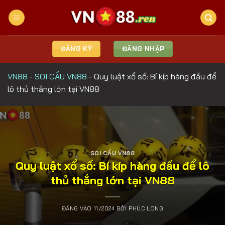
Bỏ
qua
nội
dung
ĐĂNG KÝ
ĐĂNG NHẬP
VN88
-
SOI CẦU VN88
-
Quy luật xổ số: Bí kíp hàng đầu để
lô thủ thắng lớn tại VN88
SOI CẦU VN88
Quy luật xổ số: Bí kíp hàng đầu để lô
thủ thắng lớn tại VN88
ĐĂNG VÀO
11/2024
BỞI
PHÚC LONG