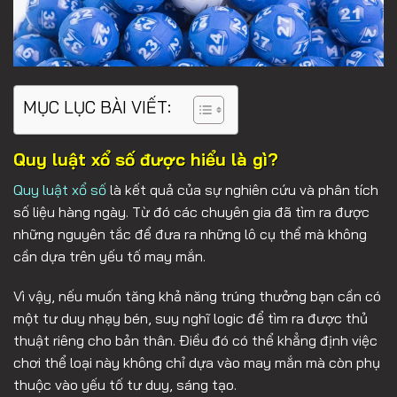
MỤC LỤC BÀI VIẾT:
Quy luật xổ số được hiểu là gì?
Quy luật xổ số
là kết quả của sự nghiên cứu và phân tích
số liệu hàng ngày. Từ đó các chuyên gia đã tìm ra được
những nguyên tắc để đưa ra những lô cụ thể mà không
cần dựa trên yếu tố may mắn.
Vì vậy, nếu muốn tăng khả năng trúng thưởng bạn cần có
một tư duy nhạy bén, suy nghĩ logic để tìm ra được thủ
thuật riêng cho bản thân. Điều đó có thể khẳng định việc
chơi thể loại này không chỉ dựa vào may mắn mà còn phụ
thuộc vào yếu tố tư duy, sáng tạo.