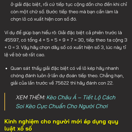
ở giải đặc biệt, rồi cứ tiếp tục cộng dồn cho đến khi chỉ
còn một chữ số. Bước tiếp theo mà bạn cần làm là
chọn lô có xuất hiện con số đó.
Ví dụ để giúp bạn hiểu rõ: Giải đặc biệt cả phiên trước là
45597, có tổng 4 + 5 + 5 + 9 + 7 = 30, tiếp theo ta cộng 3
+ 0 = 3. Vậy hãy chọn dãy số có xuất hiện số 3, lúc này tỉ
lệ về bờ sẽ rất cao.
Quan sát thấy giải đặc biệt có về lô kép hãy nhanh
chóng đánh luôn ở lần dự đoán tiếp theo. Chẳng hạn,
giải của lần trước về 75622 thì hãy đánh con 22.
XEM THÊM:
Kèo Châu Á – Tiết Lộ Cách
Soi Kèo Cực Chuẩn Cho Người Chơi
Kinh nghiệm cho người mới áp dụng quy
luật xổ số