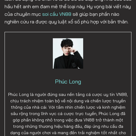
hầu hết anh em đam mê thể loại này. Hy vọng bài viết này
của chuyên mục
soi cầu VN88
sẽ giúp bạn phần nào
nghiên cứu ra được quy luật xổ số phù hợp với bản thân.
Phúc Long
Phúc Long là người đứng sau nền tảng cá cược uy tín VN88,
chịu trách nhiệm toàn bộ về nội dung và chiến lược truyền
thông của nhà cái. Với tầm nhìn chiến lược và kinh nghiệm
sâu rộng trong lĩnh vực cá cược trực tuyến, Phúc Long đã
góp phần không nhỏ trong việc đưa VN88 trở thành một
trong những thương hiệu hàng đầu, đáp ứng nhu cầu đa
dạng của người chơi và mang đến trải nghiệm tốt nhất cho