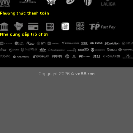
Phương thức thanh toán
Nhà cung cấp trò chơi
Copyright 2026 ©
vn88.ren