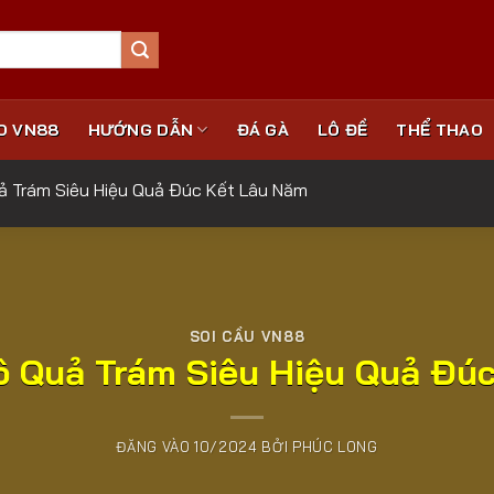
O VN88
HƯỚNG DẪN
ĐÁ GÀ
LÔ ĐỀ
THỂ THAO
ả Trám Siêu Hiệu Quả Đúc Kết Lâu Năm
SOI CẦU VN88
ô Quả Trám Siêu Hiệu Quả Đú
ĐĂNG VÀO
10/2024
BỞI
PHÚC LONG