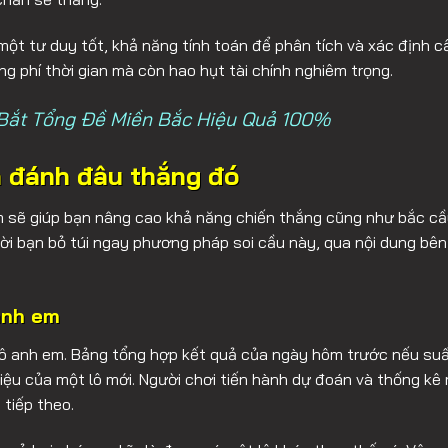
một tư duy tốt, khả năng tính toán để phân tích và xác định c
g phí thời gian mà còn hao hụt tài chính nghiêm trọng.
Bắt Tổng Đề Miền Bắc Hiệu Quả 100%
n đánh đâu thắng đó
ám sẽ giúp bạn nâng cao khả năng chiến thắng cũng như bắc c
ời bạn bỏ túi ngay phương pháp soi cầu này, qua nội dung bên
anh em
lô anh em. Bảng tổng hợp kết quả của ngày hôm trước nếu su
iệu của một lô mới. Người chơi tiến hành dự đoán và thống kê 
tiếp theo.