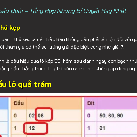
ầu Đuôi – Tổng Hợp Những Bí Quyết Hay Nhất
thủ kẹp
bạch thủ kép là dễ nhất. Bạn không cần phải lẫn lộn đối với q
 tham gia có thể soi trúng giải đặc biệt cũng như giải 7.
h là dấu hiệu của lô kép 55, hôm sau đánh ngay con bạch thủ
hắc phần thắng trong tay thì còn chờ gì mà không áp dụng nga
ầu lô quả trám