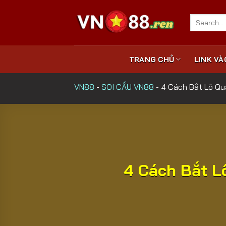
Bỏ
qua
nội
dung
TRANG CHỦ
LINK VÀ
VN88
-
SOI CẦU VN88
-
4 Cách Bắt Lô Qu
4 Cách Bắt L