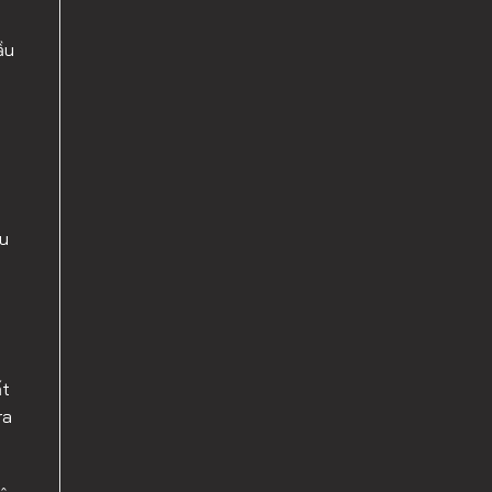
ầu
ầu
ất
ra