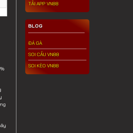
TẢI APP VN88
BLOG
ĐÁ GÀ
SOI CẦU VN88
SOI KÈO VN88
10%
g
y
ơng
hãy