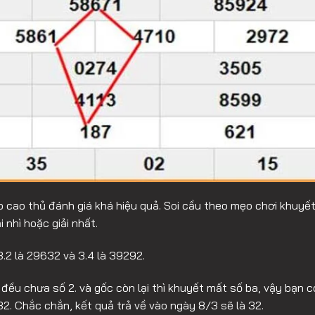
cao thủ đánh giá khá hiệu quả. Soi cầu theo mẹo chơi khuyế
nhì hoặc giải nhất.
3.2 là 29632 và 3.4 là 39292.
 đều chưa số 2. và gốc còn lại thì khuyết mất số ba, vậy bạn c
32. Chắc chắn, kết quả trả về vào ngày 8/3 sẽ là 32.