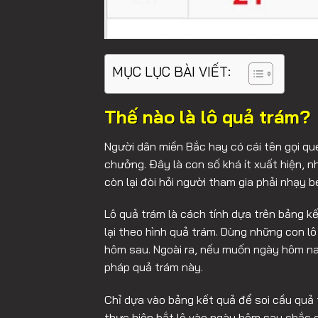
MỤC LỤC BÀI VIẾT:
Thế nào là lô quả trám?
Người dân miền Bắc hay có cái tên gọi que
chưởng. Đây là con số khá ít xuất hiện, 
còn lại đòi hỏi người tham gia phải nhạy 
Lô quả trám là cách tính dựa trên bảng 
lại theo hình quả trám. Dùng những con 
hôm sau. Ngoài ra, nếu muốn ngày hôm n
pháp quả trám này.
Chỉ dựa vào bảng kết quả để soi cầu quả t
thực hiện bắt lô vào ngày hôm sau chắc 