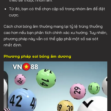
theo sẽ thuộc nhóm âm.
Từ đó, bạn có thể chọn cặp số trong nhóm âm để đặt
cược.
Cách chơi bóng âm thường mang lại tỷ lệ trúng thưởng
cao hơn nếu bạn phân tích chính xác xu hướng. Tuy nhiên,
phương pháp này vẫn có thể gặp phải một số sai sót
nhất định.
Phương pháp soi bóng âm dương