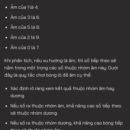
Âm của 1 là 4.
Âm của 3 là 6.
Âm của 5 là 8.
Âm của 2 là 9.
Âm của 0 là 7.
Khi phân tích, nếu xu hướng là âm, thì số tiếp theo sẽ
nằm trong một trong các số thuộc nhóm âm này. Dưới
đây là quy tắc chơi bóng lô đề âm cụ thể:
Xác định rõ ràng xem kết quả thuộc nhóm âm hay
dương.
Nếu số ra thuộc nhóm âm, khả năng cao số tiếp theo
sẽ thuộc nhóm dương.
Nếu số ra thuộc nhóm dương, khả năng cao bóng tiếp