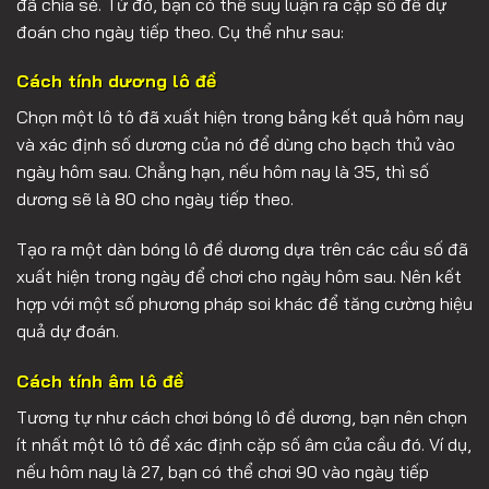
đã chia sẻ. Từ đó, bạn có thể suy luận ra cặp số để dự
đoán cho ngày tiếp theo. Cụ thể như sau:
Cách tính dương lô đề
Chọn một lô tô đã xuất hiện trong bảng kết quả hôm nay
và xác định số dương của nó để dùng cho bạch thủ vào
ngày hôm sau. Chẳng hạn, nếu hôm nay là 35, thì số
dương sẽ là 80 cho ngày tiếp theo.
Tạo ra một dàn bóng lô đề dương dựa trên các cầu số đã
xuất hiện trong ngày để chơi cho ngày hôm sau. Nên kết
hợp với một số phương pháp soi khác để tăng cường hiệu
quả dự đoán.
Cách tính âm lô đề
Tương tự như cách chơi bóng lô đề dương, bạn nên chọn
ít nhất một lô tô để xác định cặp số âm của cầu đó. Ví dụ,
nếu hôm nay là 27, bạn có thể chơi 90 vào ngày tiếp