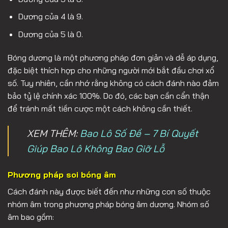
Dương của 4 là 9.
Dương của 5 là 0.
Bóng dương là một phương pháp đơn giản và dễ áp dụng,
đặc biệt thích hợp cho những người mới bắt đầu chơi xổ
số. Tuy nhiên, cần nhớ rằng không có cách đánh nào đảm
bảo tỷ lệ chính xác 100%. Do đó, các bạn cần cẩn thận
để tránh mất tiền cược một cách không cần thiết.
XEM THÊM:
Bao Lô Số Đề – 7 Bí Quyết
Giúp Bao Lô Không Bao Giỡ Lỗ
Phương pháp soi bóng âm
Cách đánh này được biết đến như những con số thuộc
nhóm âm trong phương pháp bóng âm dương. Nhóm số
âm bao gồm: