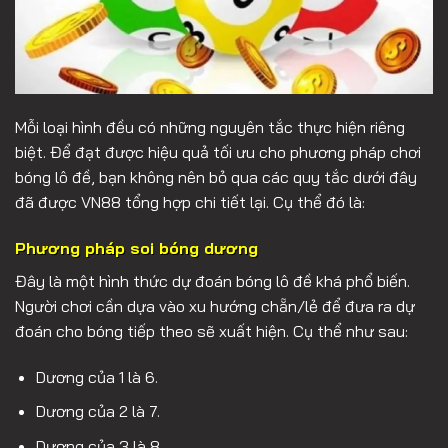
Mỗi loại hình đều có những nguyên tắc thực hiện riêng
biệt. Để đạt được hiệu quả tối ưu cho phương pháp chơi
bóng lô đề, bạn không nên bỏ qua các quy tắc dưới đây
đã được VN88 tổng hợp chi tiết lại. Cụ thể đó là:
Phương pháp soi bóng dương
Đây là một hình thức dự đoán bóng lô đề khá phổ biến.
Người chơi cần dựa vào xu hướng chẵn/lẻ để đưa ra dự
đoán cho bóng tiếp theo sẽ xuất hiện. Cụ thể như sau:
Dương của 1 là 6.
Dương của 2 là 7.
Dương của 3 là 8.