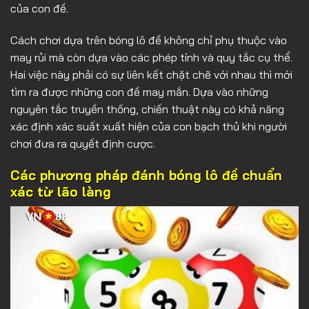
của con đề.
Cách chơi dựa trên bóng lô đề không chỉ phụ thuộc vào
may rủi mà còn dựa vào các phép tính và quy tắc cụ thể.
Hai việc này phải có sự liên kết chặt chẽ với nhau thì mới
tìm ra được những con đề may mắn. Dựa vào những
nguyên tắc truyền thống, chiến thuật này có khả năng
xác định xác suất xuất hiện của con bạch thủ khi người
chơi đưa ra quyết định cược.
Các phương pháp đánh bóng lô đề chuẩn
xác từ lão làng