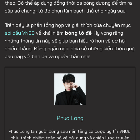
theo. Có thể áp dụng đồng thời cả bóng dương để tìm ra
cặp số chung, từ đó chọn làm bạch thủ cho ngày sau.
Trên đây là phần tổng hợp và giải thích của chuyên mục
soi cầu VN88
về khái niệm
bóng lô đề
. Hy vọng rằng
những thông tin này sẽ giúp bạn hiểu rõ hơn về cơ hội
chiến thắng. Đừng ngần ngại chia sẻ những kiến thức quý
báu này với bạn bè và người thân nhé!
Phúc Long
Phúc Long là người đứng sau nền tảng cá cược uy tín VN88,
chịu trách nhiệm toàn bộ về nội dung và chiến lược truyền