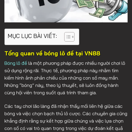
MỤC LỤC BÀI VIẾT:
Tổng quan về bóng lô đề tại VN88
Bóng lô đề
là một phương pháp được nhiều người chơi lô
sử dụng rộng rãi. Thực tế, phương pháp này nhằm tìm
kiếm hình ảnh phản chiếu của những con số may mắn.
Những “bóng” này, theo lý thuyết, sẽ luôn đồng hành
cùng hội viên trong suốt quá trình tham gia.
Các tay chơi lão làng đã nhận thấy mối liên hệ giữa các
bóng và việc chọn bạch thủ lô cược. Các chuyên gia cũng
khẳng định rằng sự kết hợp giữa chúng và việc lựa chọn
con số có vai trò quan trọng trong việc dự đoán kết quả