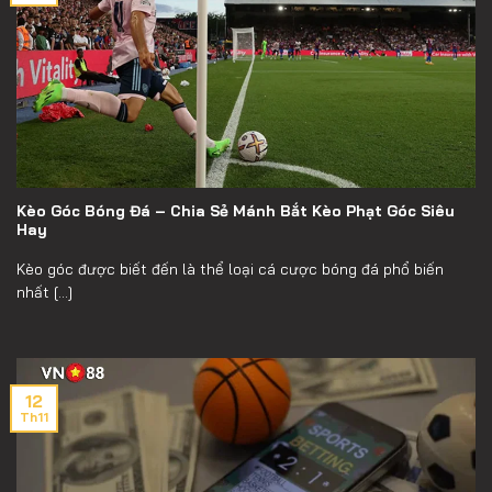
Kèo Góc Bóng Đá – Chia Sẻ Mánh Bắt Kèo Phạt Góc Siêu
Hay
Kèo góc được biết đến là thể loại cá cược bóng đá phổ biến
nhất [...]
12
Th11