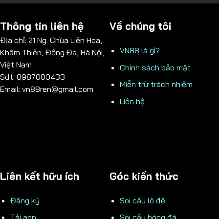
Thông tin liên hệ
Về chúng tôi
Địa chỉ: 21 Ng. Chùa Liên Hoa,
VN88 là gì?
Khâm Thiên, Đống Đa, Hà Nội,
Việt Nam
Chính sách bảo mật
Sđt: 0987000433
Miễn trừ trách nhiệm
Email:
vn88ren@gmail.com
Liên hệ
Liên kết hữu ích
Góc kiến thức
Đăng ký
Soi cầu lô đề
Tải app
Soi cầu bóng đá