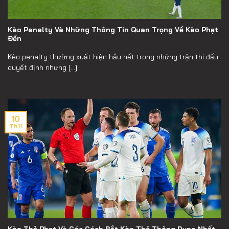
Kèo Penalty Và Những Thông Tin Quan Trọng Về Kèo Phạt
Đền
Kèo penalty thường xuất hiện hầu hết trong những trận thi đấu
quyết định nhưng [...]
10
Th11
Kèo Thẻ Phạt Và Các Cách Bắt Kèo Thẻ Thông Dụng Nhất