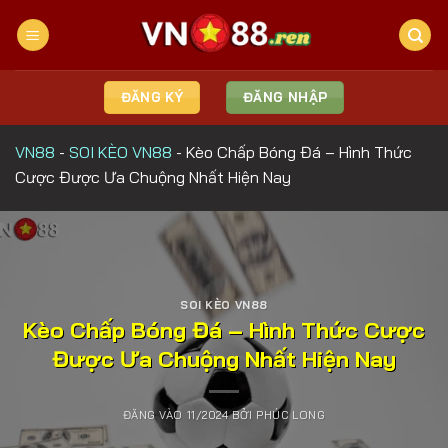
Bỏ
qua
nội
dung
ĐĂNG KÝ
ĐĂNG NHẬP
VN88
-
SOI KÈO VN88
-
Kèo Chấp Bóng Đá – Hình Thức
Cược Được Ưa Chuộng Nhất Hiện Nay
SOI KÈO VN88
Kèo Chấp Bóng Đá – Hình Thức Cược
Được Ưa Chuộng Nhất Hiện Nay
ĐĂNG VÀO
11/2024
BỞI
PHÚC LONG