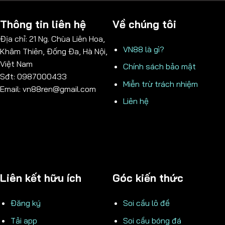
Thông tin liên hệ
Về chúng tôi
Địa chỉ: 21 Ng. Chùa Liên Hoa,
VN88 là gì?
Khâm Thiên, Đống Đa, Hà Nội,
Việt Nam
Chính sách bảo mật
Sđt: 0987000433
Miễn trừ trách nhiệm
Email:
vn88ren@gmail.com
Liên hệ
Liên kết hữu ích
Góc kiến thức
Đăng ký
Soi cầu lô đề
Tải app
Soi cầu bóng đá