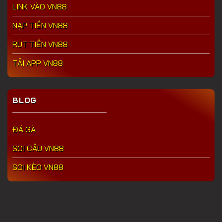
LINK VÀO VN88
NẠP TIỀN VN88
RÚT TIỀN VN88
TẢI APP VN88
BLOG
ĐÁ GÀ
SOI CẦU VN88
SOI KÈO VN88