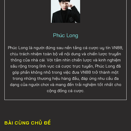
Phúc Long
Phúc Long là người đứng sau nền tảng cá cược uy tín VN88,
chịu trách nhiệm toàn bộ về nội dung và chiến lược truyền
thông của nhà cái. Với tầm nhìn chiến lược và kinh nghiệm
sâu rộng trong lĩnh vực cá cược trực tuyến, Phúc Long đã
góp phần không nhỏ trong việc đưa VN88 trở thành một
trong những thương hiệu hàng đầu, đáp ứng nhu cầu đa
dạng của người chơi và mang đến trải nghiệm tốt nhất cho
cộng đồng cá cược.
BÀI CÙNG CHỦ ĐỀ