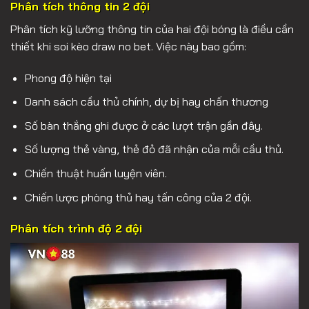
Phân tích thông tin 2 đội
Phân tích kỹ lưỡng thông tin của hai đội bóng là điều cần
thiết khi soi kèo draw no bet. Việc này bao gồm:
Phong độ hiện tại
Danh sách cầu thủ chính, dự bị hay chấn thương
Số bàn thắng ghi được ở các lượt trận gần đây.
Số lượng thẻ vàng, thẻ đỏ đã nhận của mỗi cầu thủ.
Chiến thuật huấn luyện viên.
Chiến lược phòng thủ hay tấn công của 2 đội.
Phân tích trình độ 2 đội