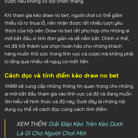
cược nếu không có đội chiến thắng.
Khi tham gia kèo draw no bet, người chơi có thể giảm
thiểu rủi ro thua lỗ, nên nhận được rất nhiều lượt yêu
thích của hội viên. Draw no bet rất phù hợp cho những ai
mới bắt đầu vì tính đơn giản và dễ nắm bắt. Chính vì thế,
nó đã trở thành lựa chọn hoàn hảo cho những khách
hàng muốn thử sức trong lĩnh vực cá cược mà không phải
lo lắng quá nhiều về nguy cơ mất tiền.
Cách đọc và tính điểm kèo draw no bet
VN88 sẽ cung cấp những thông tin quan trọng cho những
ai mới bắt đầu tham gia vào lĩnh vực cá độ và đang muốn
tìm hiểu về hình thức cá độ này. Dưới đây là những nội
dung cụ thể về cách đọc cùng cách tính điểm:
XEM THÊM:
Giải Đáp Kèo Trên Kèo Dưới
Là Gì Cho Người Chơi Mới