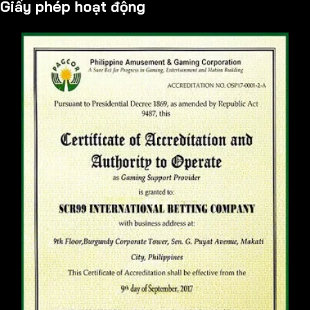
Giấy phép hoạt động