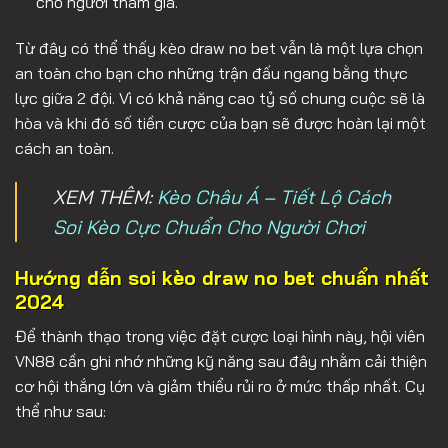
cho người tham gia.
Từ đây có thể thấy kèo draw no bet vẫn là một lựa chọn
an toàn cho bạn cho những trận đấu ngang bằng thực
lực giữa 2 đội. Vì có khả năng cao tỷ số chung cuộc sẽ là
hòa và khi đó số tiền cược của bạn sẽ được hoàn lại một
cách an toàn.
XEM THÊM:
Kèo Châu Á – Tiết Lộ Cách
Soi Kèo Cực Chuẩn Cho Người Chơi
Hướng dẫn soi kèo draw no bet chuẩn nhất
2024
Để thành thạo trong việc đặt cược loại hình này, hội viên
VN88 cần ghi nhớ những kỹ năng sau đây nhằm cải thiện
cơ hội thắng lớn và giảm thiểu rủi ro ở mức thấp nhất. Cụ
thể như sau: