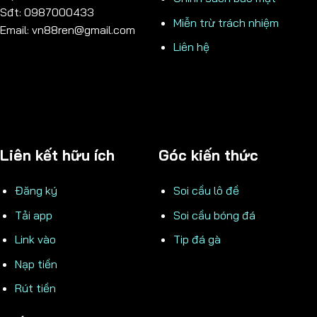
Sđt: 0987000433
Miễn trừ trách nhiệm
Email:
vn88ren@gmail.com
Liên hệ
Liên kết hữu ích
Góc kiến thức
Đăng ký
Soi cầu lô đề
Tải app
Soi cầu bóng đá
Link vào
Tip đá gà
Nạp tiền
Rút tiền