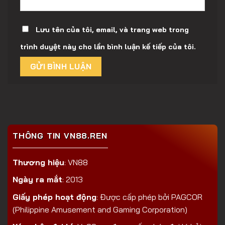
Lưu tên của tôi, email, và trang web trong
trình duyệt này cho lần bình luận kế tiếp của tôi.
THÔNG TIN VN88.REN
Thương hiệu
: VN88
Ngày ra mắt
: 2013
Giấy phép hoạt động
: Được cấp phép bởi PAGCOR
(Philippine Amusement and Gaming Corporation)