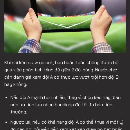
Khi soi kèo draw no bet, bạn hoàn toàn không được bỏ
qua việc phân tích trình độ giữa 2 đội bóng. Người chơi
cần đánh giá xem đội A có thực lực vượt trội hơn đội B
hay không:
Nếu đội A mạnh hơn nhiều, thay vì chọn kèo này, bạn
nên ưu tiên lựa chọn handicap để tối đa hóa tiền
thưởng.
Ngược lại, nếu có khả năng đội A có thể thua vì một lý
do nào đó, hội viên nên xem xét kèo draw no bet hoặc