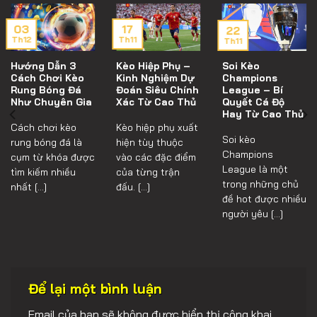
03
17
22
Th12
Th11
Th11
Hướng Dẫn 3
Kèo Hiệp Phụ –
Soi Kèo
Cách Chơi Kèo
Kinh Nghiệm Dự
Champions
Rung Bóng Đá
Đoán Siêu Chính
League – Bí
Như Chuyên Gia
Xác Từ Cao Thủ
Quyết Cá Độ
Hay Từ Cao Thủ
Cách chơi kèo
Kèo hiệp phụ xuất
Soi kèo
rung bóng đá là
hiện tùy thuộc
Champions
cụm từ khóa được
vào các đặc điểm
League là một
tìm kiếm nhiều
của từng trận
trong những chủ
nhất [...]
đấu. [...]
đề hot được nhiều
người yêu [...]
Để lại một bình luận
Email của bạn sẽ không được hiển thị công khai.