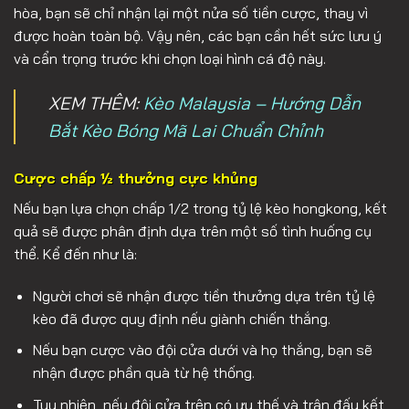
hòa, bạn sẽ chỉ nhận lại một nửa số tiền cược, thay vì
được hoàn toàn bộ. Vậy nên, các bạn cần hết sức lưu ý
và cẩn trọng trước khi chọn loại hình cá độ này.
XEM THÊM:
Kèo Malaysia – Hướng Dẫn
Bắt Kèo Bóng Mã Lai Chuẩn Chỉnh
Cược chấp ½ thưởng cực khủng
Nếu bạn lựa chọn chấp 1/2 trong tỷ lệ kèo hongkong, kết
quả sẽ được phân định dựa trên một số tình huống cụ
thể. Kể đến như là:
Người chơi sẽ nhận được tiền thưởng dựa trên tỷ lệ
kèo đã được quy định nếu giành chiến thắng.
Nếu bạn cược vào đội cửa dưới và họ thắng, bạn sẽ
nhận được phần quà từ hệ thống.
Tuy nhiên, nếu đội cửa trên có ưu thế và trận đấu kết