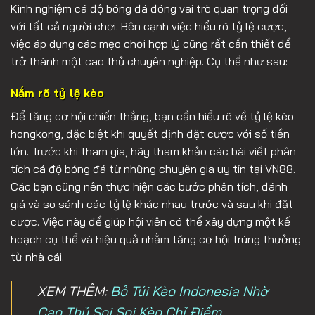
Kinh nghiệm cá độ bóng đá đóng vai trò quan trọng đối
với tất cả người chơi. Bên cạnh việc hiểu rõ tỷ lệ cược,
việc áp dụng các mẹo chơi hợp lý cũng rất cần thiết để
trở thành một cao thủ chuyên nghiệp. Cụ thể như sau:
Nắm rõ tỷ lệ kèo
Để tăng cơ hội chiến thắng, bạn cần hiểu rõ về tỷ lệ kèo
hongkong, đặc biệt khi quyết định đặt cược với số tiền
lớn. Trước khi tham gia, hãy tham khảo các bài viết phân
tích cá độ bóng đá từ những chuyên gia uy tín tại VN88.
Các bạn cũng nên thực hiện các bước phân tích, đánh
giá và so sánh các tỷ lệ khác nhau trước và sau khi đặt
cược. Việc này để giúp hội viên có thể xây dựng một kế
hoạch cụ thể và hiệu quả nhằm tăng cơ hội trúng thưởng
từ nhà cái.
XEM THÊM:
Bỏ Túi Kèo Indonesia Nhờ
Cao Thủ Soi Soi Kèo Chỉ Điểm