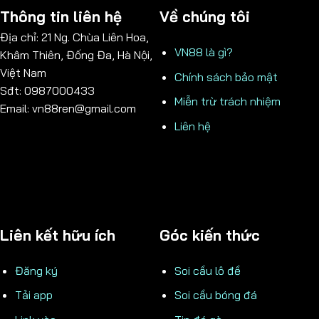
Thông tin liên hệ
Về chúng tôi
Địa chỉ: 21 Ng. Chùa Liên Hoa,
VN88 là gì?
Khâm Thiên, Đống Đa, Hà Nội,
Việt Nam
Chính sách bảo mật
Sđt: 0987000433
Miễn trừ trách nhiệm
Email:
vn88ren@gmail.com
Liên hệ
Liên kết hữu ích
Góc kiến thức
Đăng ký
Soi cầu lô đề
Tải app
Soi cầu bóng đá