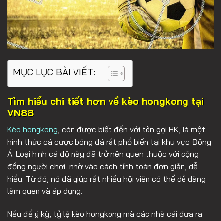
MỤC LỤC BÀI VIẾT:
Tìm hiểu chi tiết hơn về kèo hongkong tại
VN88
Kèo hongkong
, còn được biết đến với tên gọi HK, là một
hình thức cá cược bóng đá rất phổ biến tại khu vực Đông
Á. Loại hình cá độ này đã trở nên quen thuộc với cộng
đồng người chơi nhờ vào cách tính toán đơn giản, dễ
hiểu. Từ đó, nó đã giúp rất nhiều hội viên có thể dễ dàng
làm quen và áp dụng.
Nếu để ý kỹ, tỷ lệ kèo hongkong mà các nhà cái đưa ra