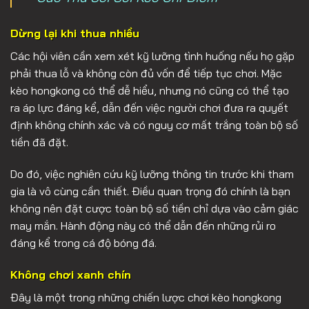
Dừng lại khi thua nhiều
Các hội viên cần xem xét kỹ lưỡng tình huống nếu họ gặp
phải thua lỗ và không còn đủ vốn để tiếp tục chơi. Mặc
kèo hongkong có thể dễ hiểu, nhưng nó cũng có thể tạo
ra áp lực đáng kể, dẫn đến việc người chơi đưa ra quyết
định không chính xác và có nguy cơ mất trắng toàn bộ số
tiền đã đặt.
Do đó, việc nghiên cứu kỹ lưỡng thông tin trước khi tham
gia là vô cùng cần thiết. Điều quan trọng đó chính là bạn
không nên đặt cược toàn bộ số tiền chỉ dựa vào cảm giác
may mắn. Hành động này có thể dẫn đến những rủi ro
đáng kể trong cá độ bóng đá.
Không chơi xanh chín
Đây là một trong những chiến lược chơi kèo hongkong