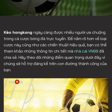
Kèo hongkong
ngày càng được nhiều người ưa chuộng
trong cá cược bóng đá trực tuyến. Để nắm rõ hơn về loại
cược này cũng như các chiến thuật hiệu quả, bạn có thể
tham khảo những thông tin chi tiết mà
nhà cái VN88
đã
chia sẻ. Hãy theo dõi những điểm quan trọng dưới đây vì
chúng sẽ hỗ trợ đáng kể trên con đường thành công của
bạn.