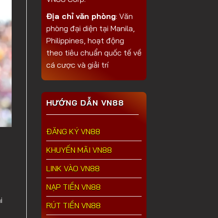
Địa chỉ văn phòng
: Văn
phòng đại diện tại Manila,
Philippines, hoạt động
theo tiêu chuẩn quốc tế về
cá cược và giải trí
HƯỚNG DẪN VN88
ĐĂNG KÝ VN88
KHUYẾN MÃI VN88
LINK VÀO VN88
NẠP TIỀN VN88
i
RÚT TIỀN VN88