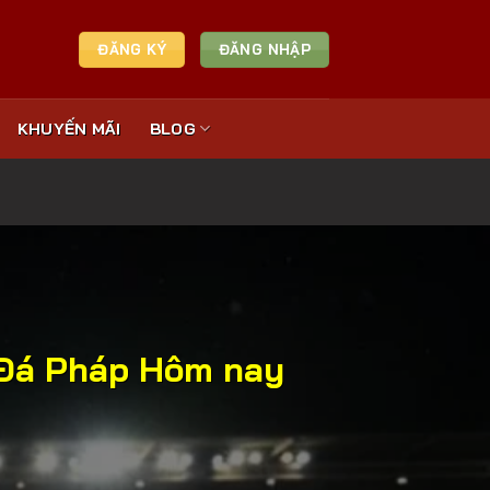
ĐĂNG KÝ
ĐĂNG NHẬP
KHUYẾN MÃI
BLOG
 Đá Pháp Hôm nay