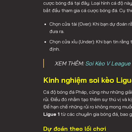
cược bóng đá tại đây. Loại hình cá độ nà
bắt đầu tham gia cá cược bóng đá. Cụ thể
Chọn cửa tài (Over): Khi bạn dự đoán 
đưa ra.
Chọn cửa xỉu (Under): Khi bạn tin rằn
định.
XEM THÊM:
Soi Kèo V League
Kinh nghiệm soi kèo Ligu
Cá độ bóng đá Pháp, cũng như những giải 
rủi. Điều đó nhằm tạo thêm sự thú vị và k
Để hạn chế những rủi ro không mong muốn
Ligue 1
từ các chuyên gia bóng đá, bao 
Dự đoán theo lối chơi