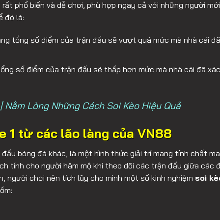
y rất phổ biến và dễ chơi, phù hợp ngay cả với những người mới
 đó là:
rằng tổng số điểm của trận đấu sẽ vượt quá mức mà nhà cái đ
g tổng số điểm của trận đấu sẽ thấp hơn mức mà nhà cái đã xá
 | Nằm Lòng Những Cách Soi Kèo Hiệu Quả
e 1 từ các lão làng của VN88
đấu bóng đá khác, là một hình thức giải trí mang tính chất m
ịch tính cho người hâm mộ khi theo dõi các trận đấu giữa các đ
, người chơi nên tích lũy cho mình một số kinh nghiệm
soi kè
gồm: