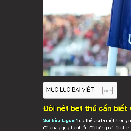
MỤC LỤC BÀI VIẾT:
Đôi nét bet thủ cần biết 
Soi kèo Ligue 1
có thể coi là một trong 
đấu này quy tụ nhiều đội bóng có lối chơi