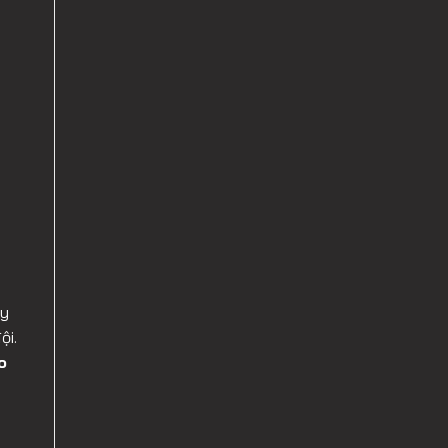
ã
c
ay
ội.
o