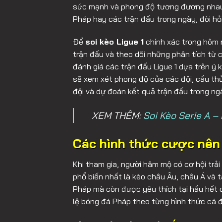
sức mạnh và phong độ tương đương nhau. 
Pháp hay các trận đấu trong ngày, đòi hỏi
Để
soi kèo Ligue 1
chính xác trong hôm 
trận đấu và theo dõi những phân tích từ c
đánh giá các trận đấu Ligue 1 dựa trên ý k
sẽ xem xét phong độ của các đội, cầu th
đội và dự đoán kết quả trận đấu trong ng
XEM THÊM:
Soi Kèo Serie A 
Các hình thức cược nên 
Khi tham gia, người hâm mộ có cơ hội trải
phổ biến nhất là kèo châu Âu, châu Á và tà
Pháp mà còn được yêu thích tại hầu hết 
lệ bóng đá Pháp theo từng hình thức cá đ