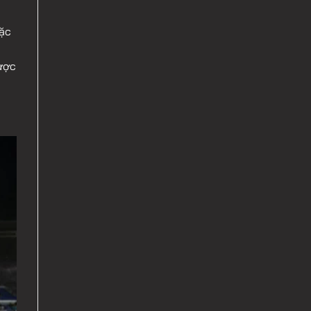
Đặc
ụ
được