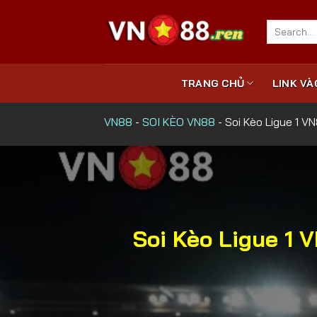
Bỏ
qua
nội
dung
TRANG CHỦ
LINK VÀ
VN88
-
SOI KÈO VN88
-
Soi Kèo Ligue 1 
Soi Kèo Ligue 1