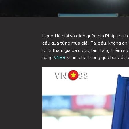
Ligue 1 là giải vô địch quốc gia Pháp th
cầu qua từng mùa giải. Tại đây, không c
chơi tham gia cá cược, làm tăng thêm sự 
cùng
VN88
khám phá thông qua bài viết s