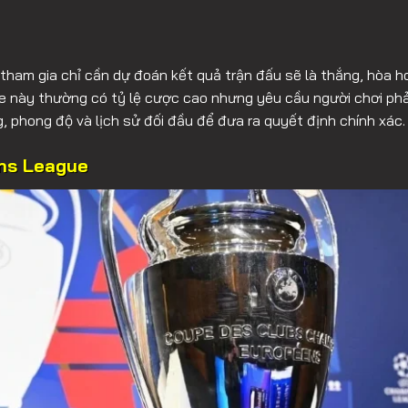
tham gia chỉ cần dự đoán kết quả trận đấu sẽ là thắng, hòa h
e này thường có tỷ lệ cược cao nhưng yêu cầu người chơi phả
, phong độ và lịch sử đối đầu để đưa ra quyết định chính xác.
ons League