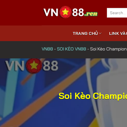
Bỏ
qua
nội
dung
TRANG CHỦ
LINK VÀ
VN88
-
SOI KÈO VN88
-
Soi Kèo Champion
Soi Kèo Champi