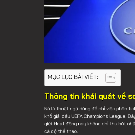
MỤC LỤC BÀI VIẾT:
Thông tin khái quát về 
Nó là thuật ngữ dùng để chỉ việc phân tíc
khổ giải đấu UEFA Champions League. Đây
giới. Hoạt động này không chỉ thu hút n
cá độ thể thao.