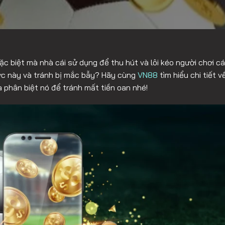
c biệt mà nhà cái sử dụng để thu hút và lôi kéo người chơi cá
ược này và tránh bị mắc bẫy? Hãy cùng
VN88
tìm hiểu chi tiết v
 phân biệt nó để tránh mất tiền oan nhé!