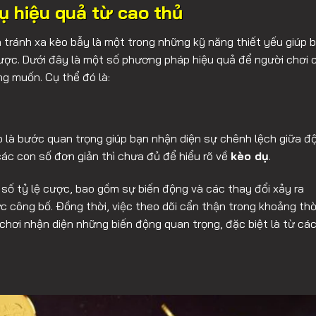
ụ hiệu quả từ cao thủ
à tránh xa kèo bẫy là một trong những kỹ năng thiết yếu giúp 
ược. Dưới đây là một số phương pháp hiệu quả để người chơi 
g muốn. Cụ thể đó là:
èo là bước quan trọng giúp bạn nhận diện sự chênh lệch giữa độ
các con số đơn giản thì chưa đủ để hiểu rõ về
kèo dụ
.
số tỷ lệ cược, bao gồm sự biến động và các thay đổi xảy ra
ợc công bố. Đồng thời, việc theo dõi cẩn thận trong khoảng thờ
 chơi nhận diện những biến động quan trọng, đặc biệt là từ cá