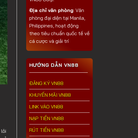
Địa chỉ văn phòng
: Văn
phòng đại diện tại Manila,
Philippines, hoạt động
theo tiêu chuẩn quốc tế về
cá cược và giải trí
HƯỚNG DẪN VN88
ĐĂNG KÝ VN88
KHUYẾN MÃI VN88
LINK VÀO VN88
NẠP TIỀN VN88
RÚT TIỀN VN88
lôi