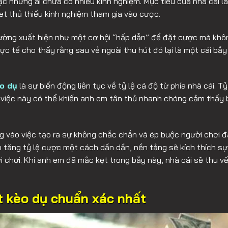
c những ai chưa có nhiều kinh nghiệm. Mục tiêu của nhà cái l
t thủ thiếu kinh nghiệm tham gia vào cược.
ờng xuất hiện như một cơ hội “hấp dẫn” để đặt cược mà khô
hực tế cho thấy rằng sau vẻ ngoài thu hút đó lại là một cái bẫy
o dụ
là sự biến động liên tục về tỷ lệ cá độ từ phía nhà cái. Tỷ
 việc này có thể khiến anh em tân thủ nhanh chóng cảm thấy 
g vào việc tạo ra sự không chắc chắn và ép buộc người chơi đ
 tăng tỷ lệ cược một cách dần dần, nền tảng sẽ kích thích sự
chơi. Khi anh em đã mắc kẹt trong bẫy này, nhà cái sẽ thu về 
t kèo dụ chuẩn xác nhất