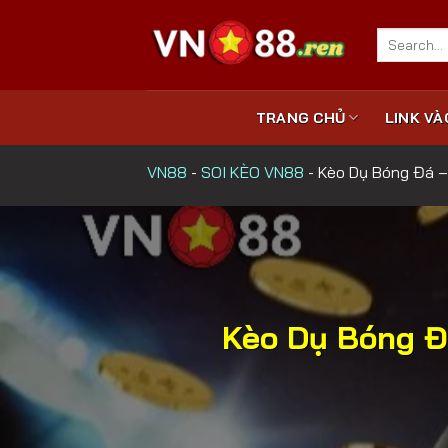
Bỏ
qua
nội
dung
TRANG CHỦ
LINK VÀ
VN88
-
SOI KÈO VN88
-
Kèo Dụ Bóng Đá –
Kèo Dụ Bóng Đ