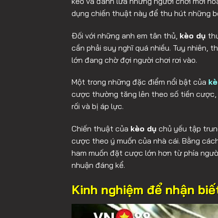
kéo và đánh lừa những người chơi mới hoặ
dụng chiến thuật này để thu hút những be
Đối với những anh em tân thủ,
kèo dụ
thư
cần phải suy nghĩ quá nhiều. Tuy nhiên, t
lớn đang chờ đợi người chơi rơi vào.
Một trong những đặc điểm nổi bật của
kè
cược thường tăng lên theo số tiền cược,
rối và bị áp lực.
Chiến thuật của
kèo dụ
chủ yếu tập trun
cược theo ý muốn của nhà cái. Bằng cách
ham muốn đặt cược lớn hơn từ phía người 
nhuận đáng kể.
Kinh nghiệm để nhận biế