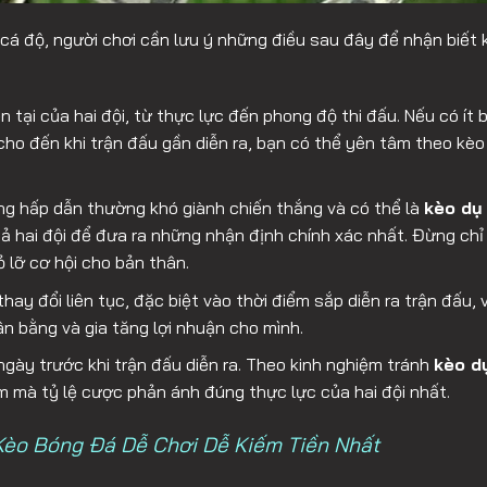
cá độ, người chơi cần lưu ý những điều sau đây để nhận biết 
 tại của hai đội, từ thực lực đến phong độ thi đấu. Nếu có ít 
cho đến khi trận đấu gần diễn ra, bạn có thể yên tâm theo kèo
g hấp dẫn thường khó giành chiến thắng và có thể là
kèo dụ
cả hai đội để đưa ra những nhận định chính xác nhất. Đừng chỉ
ỏ lỡ cơ hội cho bản thân.
ay đổi liên tục, đặc biệt vào thời điểm sắp diễn ra trận đấu, v
ân bằng và gia tăng lợi nhuận cho mình.
gày trước khi trận đấu diễn ra. Theo kinh nghiệm tránh
kèo d
ểm mà tỷ lệ cược phản ánh đúng thực lực của hai đội nhất.
Kèo Bóng Đá Dễ Chơi Dễ Kiếm Tiền Nhất